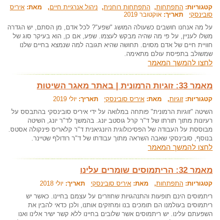
קטגוריות:
התפתחות
,
התפתחות רוחנית
,
ניהול אנרגיית חיים
, מאת:
איריס
סובינסקי
תאריך:
אוקטובר 2019
על מה אנחנו חושבים כשעולה המושג "שפע"? לכל אדם, מן הסתם, יש הגדרה
משלו לעניין, על פי מה שהיה מבקש לעצמו. שפע, אם כן, הוא בעיקר סוג של
חוויית חיים של אדם מסוים. תחושה שהיא תגובה למה שנמצא בחיים שלנו
שמשולב בתפיסת עולם מתאימה.
לחצו להמשך המאמר
מאמר 33: זוגיות הרמונית | באתר מאגר השיטות
קטגוריות:
זוגיות
, מאת:
איריס סובינסקי
תאריך:
יולי 2019
השיטה "זוגיות הרמונית" פותחה במלואה על ידי איריס סובינסקי בהתבסס על
רעיונות מתוך תורתו של ד"ר קרל גוסטב יונג. בהמשך לד"ר יונג, השיטה
מבוססת על העבודה של הפסיכולוגית היונגיאנית ד"ר קלאריס פינקולה אסטס.
בנוסף, סובינסקי שאבה השראה מתוך עבודתו של ד"ר רודולף שטיינר.
לחצו להמשך המאמר
מאמר 32: הריתמוסים שומרים עלינו
קטגוריות:
התפתחות
, מאת:
איריס סובינסקי
תאריך:
יולי 2018
ריתמוסים הינם תופעות והתנהגויות שחוזרים על עצמם בחיינו. כאשר יש
ריתמוסים בעולמנו הם תומכים בנו ומחזקים אותנו, ולכן כדאי להבין את
השפעתם עלינו. יש ריתמוסים אשר שלובים בחיינו ללא קשר ישיר אלינו ואנו