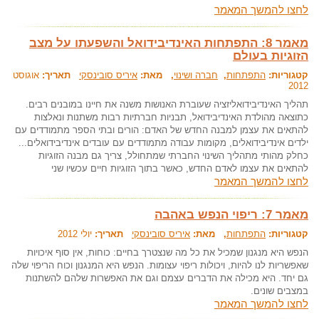
לחצו להמשך המאמר
מאמר 8: התפתחות האינדיבידואל והשפעתו על מצב
הזוגיות בעולם
קטגוריות:
התפתחות
,
חברה ושינוי
, מאת:
איריס סובינסקי
תאריך:
אוגוסט
2012
תהליך האינדיבידואליזציה שעוברת האנושות משנה את חיינו במובנים רבים.
כתוצאה מהולדת האינדיבידואל, תבניות חברתיות רבות משתנות ונאלצות
להתאים את עצמן למבנה החדש של האדם: הורים ובתי הספר מתמודדים עם
ילדים אינדיבידואלים, מקומות עבודה מתמודדים עם עובדים אינדיבידואלים...
כחלק מהותי מתהליך השינוי החברתי שמתחולל, צריך גם מבנה הזוגיות
להתאים את עצמו לאדם החדש, כאשר בתוך הזוגיות חיים עכשיו שני
לחצו להמשך המאמר
מאמר 7: ריפוי הנפש באהבה
קטגוריות:
התפתחות
, מאת:
איריס סובינסקי
תאריך:
יולי 2012
הנפש היא מנגנון שמכיל את כל מה שנצטרך בחיים: כוחות, אין סוף איכויות
שאפשריות לנו להיות, ויכולות ריפוי עצומות. הנפש היא המנגנון וכוח הריפוי שלה
גם יחד. היא מכילה את הדברים עצמם וגם את האפשרות שלהם להשתנות
במצבים שונים.
לחצו להמשך המאמר