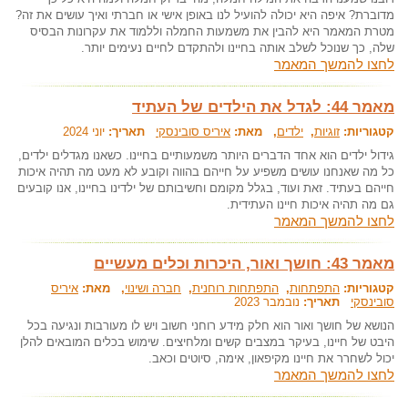
מדוברת? איפה היא יכולה להועיל לנו באופן אישי או חברתי ואיך עושים את זה?
מטרת המאמר היא להבין את משמעות החמלה וללמוד את עקרונות הבסיס
שלה, כך שנוכל לשלב אותה בחיינו ולהתקדם לחיים נעימים יותר.
לחצו להמשך המאמר
מאמר 44: לגדל את הילדים של העתיד
קטגוריות:
זוגיות
,
ילדים
, מאת:
איריס סובינסקי
תאריך:
יוני 2024
גידול ילדים הוא אחד הדברים היותר משמעותיים בחיינו. כשאנו מגדלים ילדים,
כל מה שאנחנו עושים משפיע על חייהם בהווה וקובע לא מעט מה תהיה איכות
חייהם בעתיד. זאת ועוד, בגלל מקומם וחשיבותם של ילדינו בחיינו, אנו קובעים
גם מה תהיה איכות חיינו העתידית.
לחצו להמשך המאמר
מאמר 43: חושך ואור, היכרות וכלים מעשיים
קטגוריות:
התפתחות
,
התפתחות רוחנית
,
חברה ושינוי
, מאת:
איריס
סובינסקי
תאריך:
נובמבר 2023
הנושא של חושך ואור הוא חלק מידע רוחני חשוב ויש לו מעורבות ונגיעה בכל
היבט של חיינו, בעיקר במצבים קשים ומלחיצים. שימוש בכלים המובאים להלן
יכול לשחרר את חיינו מקיפאון, אימה, סיוטים וכאב.
לחצו להמשך המאמר