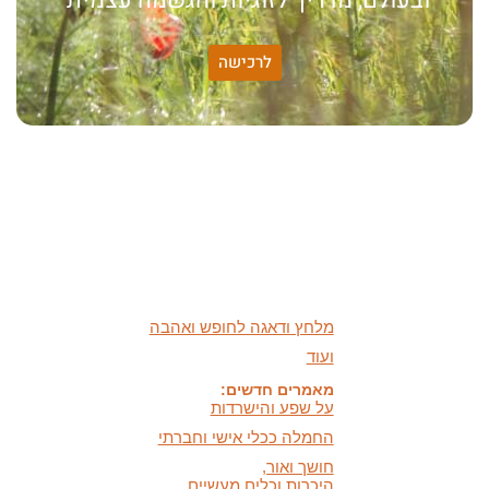
ובעולם, מדריך לזוגיות והגשמה עצמית"
האמונה שלי:
לרכישה
שונות היא שפע של אפשרויות,
עד שנותנים לה שם וקוראים
לה לקות.
אתר חדש:
אתר חדש לשיטה זוגיות
הרמונית
בעברית
ובאנגלית
הרצאות מוקלטות חדשות:
מיהי החרדה ומה אפשר
לעשות איתה
מלחץ ודאגה לחופש ואהבה
ועוד
מאמרים חדשים:
על שפע והישרדות
החמלה ככלי אישי וחברתי
חושך ואור,
היכרות וכלים מעשיים
כלים לעזרה עצמית במצבי
לחץ ודאגה