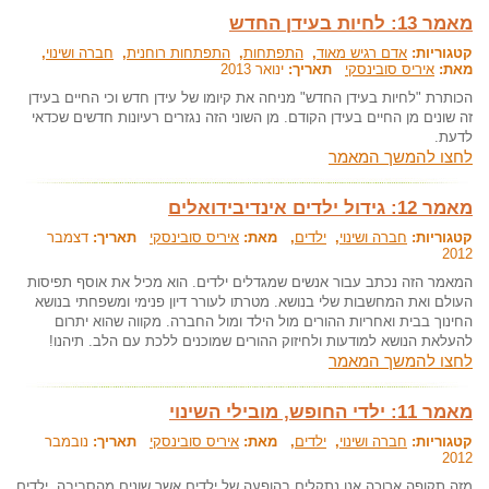
מאמר 13: לחיות בעידן החדש
קטגוריות:
אדם רגיש מאוד
,
התפתחות
,
התפתחות רוחנית
,
חברה ושינוי
,
מאת:
איריס סובינסקי
תאריך:
ינואר 2013
הכותרת "לחיות בעידן החדש" מניחה את קיומו של עידן חדש וכי החיים בעידן
זה שונים מן החיים בעידן הקודם. מן השוני הזה נגזרים רעיונות חדשים שכדאי
לדעת.
לחצו להמשך המאמר
מאמר 12: גידול ילדים אינדיבידואלים
קטגוריות:
חברה ושינוי
,
ילדים
, מאת:
איריס סובינסקי
תאריך:
דצמבר
2012
המאמר הזה נכתב עבור אנשים שמגדלים ילדים. הוא מכיל את אוסף תפיסות
העולם ואת המחשבות שלי בנושא. מטרתו לעורר דיון פנימי ומשפחתי בנושא
החינוך בבית ואחריות ההורים מול הילד ומול החברה. מקווה שהוא יתרום
להעלאת הנושא למודעות ולחיזוק ההורים שמוכנים ללכת עם הלב. תיהנו!
לחצו להמשך המאמר
מאמר 11: ילדי החופש, מובילי השינוי
קטגוריות:
חברה ושינוי
,
ילדים
, מאת:
איריס סובינסקי
תאריך:
נובמבר
2012
מזה תקופה ארוכה אנו נתקלים בהופעה של ילדים אשר שונים מהסביבה, ילדים