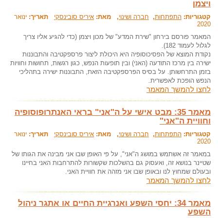
ויצמן
קטגוריות:
התפתחות
,
חברה ושינוי
, מאת:
איריס סובינסקי
תאריך:
ינואר
2020
המאמר פורסם בירחון "שירת המדע" של מכון ויצמן (כדי להגיע אליו צריך
לגלול לעמוד 182).
נקודת המוצא של הפסיכוסופיה היא היכולת ליצור פרספקטיבה והתבוננות
ישירה בין מרכז התודﬠה (האני) ובין תופﬠות הנפש, כגון רגשות, תחושות וחוויות
בזמן התרחשותן. ﬠל בסיס הפרספקטיבה הזאת, התבוננות ישירה בתהליכי
הנפש הופכת לאפשרית.
לחצו להמשך המאמר
מאמר 35: מבט אישי על ה"אני" בראי האנתרופוסופיה
וחוויית ה"אני"
קטגוריות:
התפתחות
,
חברה ושינוי
, מאת:
איריס סובינסקי
תאריך:
ינואר
2020
במאמר זה אשתמש במושג ה"אני", על פי האופן שבו אני מבינה את הגותו של
שטיינר בנושא זה, ואעסוק גם בהשלכות שקשורות להתרחבות האני בחיינו
ובעולם שמחוץ לנו ובאופן שבו אני מזהה את חוויית האני.
לחצו להמשך המאמר
מאמר 34: יחסי השפע ואנרגיית החיים או אתגר ניהול
השפע