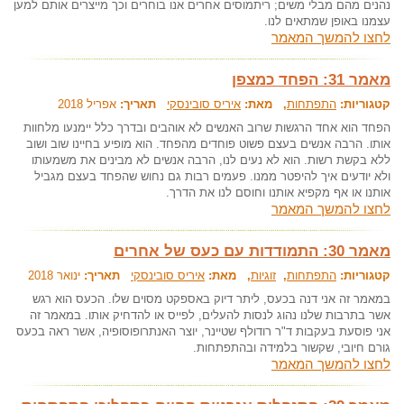
נהנים מהם מבלי משים; ריתמוסים אחרים אנו בוחרים וכך מייצרים אותם למען
עצמנו באופן שמתאים לנו.
לחצו להמשך המאמר
מאמר 31: הפחד כמצפן
קטגוריות:
התפתחות
, מאת:
איריס סובינסקי
תאריך:
אפריל 2018
הפחד הוא אחד הרגשות שרוב האנשים לא אוהבים ובדרך כלל יימנעו מלחוות
אותו. הרבה אנשים בעצם פשוט פוחדים מהפחד. הוא מופיע בחיינו שוב ושוב
ללא בקשת רשות. הוא לא נעים לנו, הרבה אנשים לא מבינים את משמעותו
ולא יודעים איך להיפטר ממנו. פעמים רבות גם נחוש שהפחד בעצם מגביל
אותנו או אף מקפיא אותנו וחוסם לנו את הדרך.
לחצו להמשך המאמר
מאמר 30: התמודדות עם כעס של אחרים
קטגוריות:
התפתחות
,
זוגיות
, מאת:
איריס סובינסקי
תאריך:
ינואר 2018
במאמר זה אני דנה בכעס, ליתר דיוק באספקט מסוים שלו. הכעס הוא רגש
אשר בתרבות שלנו נהוג לנסות להעלים, לפייס או להדחיק אותו. במאמר זה
אני פוסעת בעקבות ד"ר רודולף שטיינר, יוצר האנתרופוסופיה, אשר ראה בכעס
גורם חיובי, שקשור בלמידה ובהתפתחות.
לחצו להמשך המאמר