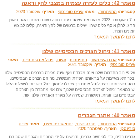
מאמר 42: כלים לעזרה עצמית במצבי לחץ ודאגה
קטגוריות:
התפתחות
, מאת:
איריס סובינסקי
תאריך:
אוקטובר 2023
ב-7 באוקטובר 2023 מצאנו את עצמנו כעם בחוויה טעונת מתח ודאגה באופן
חריג. להלן אוסף כלים שיהיו יעילים ברגעים של לחץ ודאגה, קלים לביצוע
וזמינים תמיד.
לחצו להמשך המאמר
מאמר 41: ניהול הצרכים הבסיסיים שלנו
קטגוריות:
אדם רגיש מאוד
,
התפתחות
,
זוגיות
,
ניהול אנרגיית חיים
, מאת:
איריס סובינסקי
תאריך:
אוקטובר 2021
על פי רוב התרבות שלנו אינה מכבדת ואף אינה מכירה בצרכים הבסיסיים שלנו
ובכך היא מאיימת על בריאותנו הפיזית והנפשית. מה הם הצרכים הבסיסיים,
במה חשיבותם וכיצד לנהל אותם כך שיוכלו לתמוך בנו? תשובות לשאלות הללו
יש במאמר "ניהול הצרכים הבסיסיים שלנו," שבו אני מחברת בין הצרכים
הבסיסיים ובין זוגיות, תקשורת, שמירה על מערך האנרגיה שלנו ועוד.
לחצו להמשך המאמר
מאמר 40: אתגר הגברים
קטגוריות:
התפתחות
,
חברה ושינוי
,
יחסי גברים נשים
, מאת:
איריס
סובינסקי
תאריך:
ספטמבר 2020
גברים רבים, כדי להיחשב גברים, נדרשים על ידי החברים והגברים שסביבם