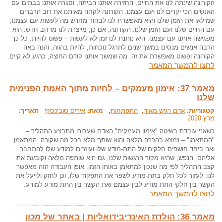
הקורונה שינתה לנו את החיים, החזירה אותנו הביתה, וסגרה אותנו בבתים עם
האנשים הכי יקרים לנו ועם עצמנו. הקורונה לקחה מאיתנו את רוב הדברים
שמילאו את הזמן שלנו והיא מאפשרת לנו לבחור מחדש מה לעשות עם עצמנו,
עם החיים שלנו ועם הזמן שלנו. הקורונה, אם כן, מייצרת לנו מרחב חדש. היא
מפגישה אותנו עם עצמנו. היא נותנת לנו זמן לא לעשות – פשוט להיות. כל כך
הרבה אנשים מנסים במשך שנים לתרגל נוכחות, להיות בהווה, והנה באה
הקורונה ופשוט מאפשרת את זה. מה שמשך אותנו קודם החוצה, כרגע לא קיים.
לחצו להמשך המאמר
מאמר 37: אימון מעמקים – לחיות מתוך האמת הפנימית
שלנו
קטגוריות:
אדם רגיש מאוד
,
התפתחות
, מאת:
איריס סובינסקי
תאריך:
מרץ 2020
כשאני עובדת בשיטה "אימון מעמקים" האדם שעבורו מתבצע התהליך –
"המתאמן" – נמצא בהכרה מלאה והוא שותף מלא בכל מה שקורה. המתאמן
ואני ביחד חושפים חלקים של התת-מודע שלו ועוזרים למודע שלו להתחבר
אליהם. הנפש, שהיא מקור הרגשות שלנו, גם היא שותפה מלאה וקובעת את
קצב התהליך לפי מה שנכון למתאמן באותו הזמן. אופן העבודה הזה מאפשר
לנו: לעזור לכל חלק בתת-מודע לשפר את התפקוד שלו, וכן לחזק ולייעל את
הקשר בין חלקי התת-מודע לבין עצמם ואת הקשר בין התת-מודע למודע.
לחצו להמשך המאמר
מאמר 36: הולדת האינדיבידואליות | באתר של מכון