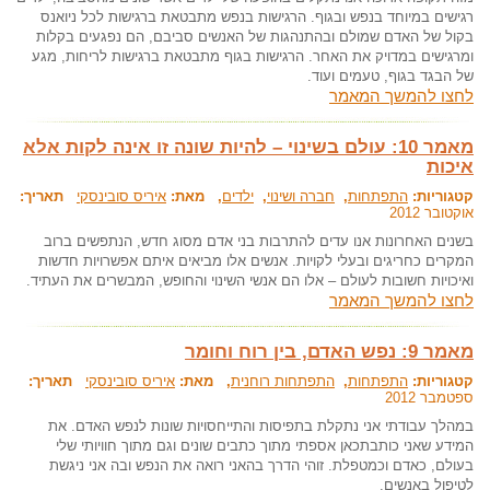
רגישים במיוחד בנפש ובגוף. הרגישות בנפש מתבטאת ברגישות לכל ניואנס
בקול של האדם שמולם ובהתנהגות של האנשים סביבם, הם נפגעים בקלות
ומרגישים במדויק את האחר. הרגישות בגוף מתבטאת ברגישות לריחות, מגע
של הבגד בגוף, טעמים ועוד.
לחצו להמשך המאמר
מאמר 10: עולם בשינוי – להיות שונה זו אינה לקות אלא
איכות
קטגוריות:
התפתחות
,
חברה ושינוי
,
ילדים
, מאת:
איריס סובינסקי
תאריך:
אוקטובר 2012
בשנים האחרונות אנו עדים להתרבות בני אדם מסוג חדש, הנתפשים ברוב
המקרים כחריגים ובעלי לקויות. אנשים אלו מביאים איתם אפשרויות חדשות
ואיכויות חשובות לעולם – אלו הם אנשי השינוי והחופש, המבשרים את העתיד.
לחצו להמשך המאמר
מאמר 9: נפש האדם, בין רוח וחומר
קטגוריות:
התפתחות
,
התפתחות רוחנית
, מאת:
איריס סובינסקי
תאריך:
ספטמבר 2012
במהלך עבודתי אני נתקלת בתפיסות והתייחסויות שונות לנפש האדם. את
המידע שאני כותבתכאן אספתי מתוך כתבים שונים וגם מתוך חוויותי שלי
בעולם, כאדם וכמטפלת. זוהי הדרך בהאני רואה את הנפש ובה אני ניגשת
לטיפול באנשים.