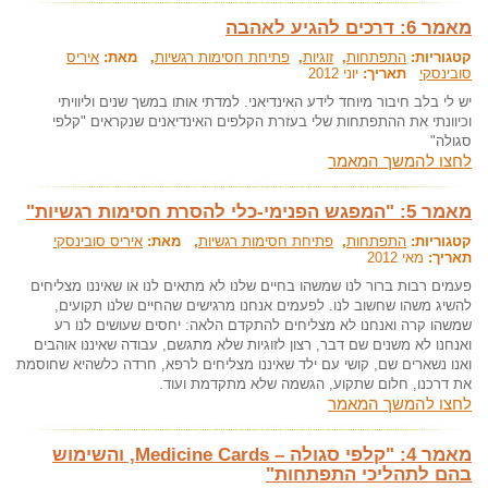
מאמר 6: דרכים להגיע לאהבה
קטגוריות:
התפתחות
,
זוגיות
,
פתיחת חסימות רגשיות
, מאת:
איריס
סובינסקי
תאריך:
יוני 2012
יש לי בלב חיבור מיוחד לידע האינדיאני. למדתי אותו במשך שנים וליוויתי
וכיוונתי את ההתפתחות שלי בעזרת הקלפים האינדיאנים שנקראים "קלפי
סגולה"
לחצו להמשך המאמר
מאמר 5: "המפגש הפנימי-כלי להסרת חסימות רגשיות"
קטגוריות:
התפתחות
,
פתיחת חסימות רגשיות
, מאת:
איריס סובינסקי
תאריך:
מאי 2012
פעמים רבות ברור לנו שמשהו בחיים שלנו לא מתאים לנו או שאיננו מצליחים
להשיג משהו שחשוב לנו. לפעמים אנחנו מרגישים שהחיים שלנו תקועים,
שמשהו קרה ואנחנו לא מצליחים להתקדם הלאה: יחסים שעושים לנו רע
ואנחנו לא משנים שם דבר, רצון לזוגיות שלא מתגשם, עבודה שאיננו אוהבים
ואנו נשארים שם, קושי עם ילד שאיננו מצליחים לרפא, חרדה כלשהיא שחוסמת
את דרכנו, חלום שתקוע, הגשמה שלא מתקדמת ועוד.
לחצו להמשך המאמר
מאמר 4: "קלפי סגולה – Medicine Cards, והשימוש
בהם לתהליכי התפתחות"