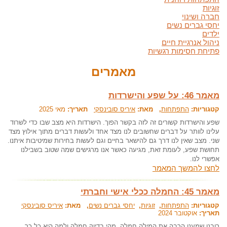
זוגיות
חברה ושינוי
יחסי גברים נשים
ילדים
ניהול אנרגיית חיים
פתיחת חסימות רגשיות
מאמרים
מאמר 46: על שפע והישרדות
קטגוריות:
התפתחות
, מאת:
איריס סובינסקי
תאריך:
מאי 2025
שפע והישרדות קשורים זה לזה בקשר הפוך. הישרדות היא מצב שבו כדי לשרוד
עלינו לוותר על דברים שחשובים לנו מצד אחד ולעשות דברים מתוך אילוץ מצד
שני. מצב שאין לנו דרך גם להישאר בחיים וגם לעשות בחירות שמיטיבות איתנו.
תחושת שפע, לעומת זאת, מגיעה כאשר אנו מרגישים שמה שטוב בשבילנו
אפשרי לנו.
לחצו להמשך המאמר
מאמר 45: החמלה ככלי אישי וחברתי
קטגוריות:
התפתחות
,
זוגיות
,
יחסי גברים נשים
, מאת:
איריס סובינסקי
תאריך:
אוקטובר 2024
רובנו שמענו הרבה את המילה חמלה, מהי בדיוק חמלה ולמה היא כל כך