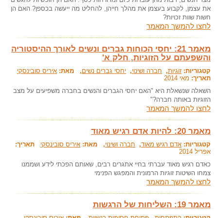
את עצמן, לקבוע בעצמן את מהלך חייהן, להחליט מה ייעשה בכספן? האם הן
חשות שוות זכויות?
לחצו להמשך המאמר
מאמר 21: יחסי הכוחות גברים ונשים לאורך ההיסטוריה
והשפעתם על הזוגיות, חלק א'
קטגוריות:
זוגיות
,
חברה ושינוי
,
יחסי גברים נשים
, מאת:
איריס סובינסקי
תאריך:
מאי 2014
השאלה שנשאלת היא "האם יחסי הגברים והנשים בחברה משפיעים על מצב
הזוגיות באותה חברה?"
לחצו להמשך המאמר
מאמר 20: להיות אדם רגיש מאוד
קטגוריות:
אדם רגיש מאוד
,
חברה ושינוי
, מאת:
איריס סובינסקי
תאריך:
אפריל 2014
כאדם רגיש מאוד עברתי בחיי אתגרים רבים, שאותם הפכתי לידע ושממנו
צמחו השיטות זוגיות הרמונית והמפגש הפנימי
לחצו להמשך המאמר
מאמר 19: השליחות של הרגשות
קטגוריות:
התפתחות
,
פתיחת חסימות רגשיות
, מאת:
איריס סובינסקי