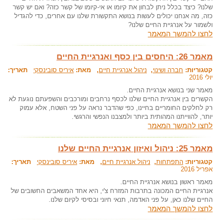
שלנו? כיצד בכלל ניתן לבחון את קיומו או אי-קיומו של קשר כזה? ואם יש קשר
כזה, מה אנחנו יכולים לעשות בנושא התקשורת שלנו עם אחרים, כדי להגדיל
ולשמור על אנרגיית החיים שלנו?
לחצו להמשך המאמר
מאמר 26: היחסים בין כסף ואנרגיית החיים
קטגוריות:
חברה ושינוי
,
ניהול אנרגיית חיים
, מאת:
איריס סובינסקי
תאריך:
יולי 2016
מאמר שני בנושא אנרגיית החיים.
הקשרים בין אנרגיית החיים שלנו לכסף נרחבים ומורכבים והשפעתם נוגעת לא
רק לחלקים החומריים בחיינו, כפי שהדבר נראה על פני השטח, אלא עמוק
יותר, להווייתנו המהותית ביותר ולמצבנו הנפשי והרגשי.
לחצו להמשך המאמר
מאמר 25: ניהול ואיזון אנרגיית החיים שלנו
קטגוריות:
התפתחות
,
ניהול אנרגיית חיים
, מאת:
איריס סובינסקי
תאריך:
אפריל 2016
מאמר ראשון בנושא אנרגיית החיים.
אנרגיית החיים המכונה בתרבות המזרח צ'י, היא אחד המשאבים החשובים של
החיים שלנו כאן, על פני האדמה, תנאי חיוני ובסיסי לקיום שלנו.
לחצו להמשך המאמר