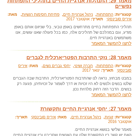
מאמר 29: התנהלות אנרגיית החיים בתהליכי התפתחות
נפשיים
קטגוריות:
התפתחות
,
ניהול אנרגיית חיים
,
פתיחת חסימות רגשיות
, מאת:
איריס סובינסקי
תאריך:
אוקטובר 2017
תהליכי התפתחות בחיים מתרחשים באופן טבעי, בלי שניזום אותם באופן
מודע, וגם במהלכם של תהליכים אלה, כמו בכל פעולה שאנו עושים, אנו
משתמשים באנרגיית חיים.
לחצו להמשך המאמר
מאמר 28: נזקי התרבות הפטריארכלית לגברים
קטגוריות:
התפתחות
,
חברה ושינוי
,
יחסי גברים נשים
, מאת:
איריס
סובינסקי
תאריך:
ינואר 2017
במבט מבחוץ, נראה לנו שהתרבות הפטריארכלית, התרבות שבה הגברים
שלטו בנשים ולנשים לא היו זכויות או דרך לשמור על זכויותיהן, פגעה רק
בנשים. הדבר הזה רחוק מלהיות נכון.
לחצו להמשך המאמר
מאמר 27: יחסי אנרגיית החיים ותקשורת
קטגוריות:
זוגיות
,
ניהול אנרגיית חיים
, מאת:
איריס סובינסקי
תאריך:
אוקטובר 2016
מאמר שלישי בנושא אנרגיית החיים.
האם יש קשר בין התקשורת שלנו עם האנשים שסביבנו ובין אנרגיית החיים