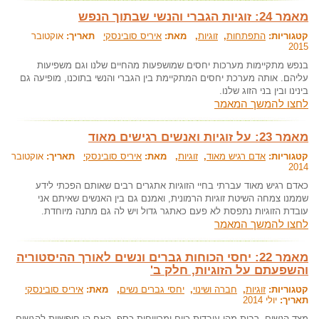
מאמר 24: זוגיות הגברי והנשי שבתוך הנפש
קטגוריות:
התפתחות
,
זוגיות
, מאת:
איריס סובינסקי
תאריך:
אוקטובר
2015
בנפש מתקיימות מערכות יחסים שמושפעות מהחיים שלנו וגם משפיעות
עליהם. אותה מערכת יחסים המתקיימת בין הגברי והנשי בתוכנו, מופיעה גם
בינינו ובין בני הזוג שלנו.
לחצו להמשך המאמר
מאמר 23: על זוגיות ואנשים רגישים מאוד
קטגוריות:
אדם רגיש מאוד
,
זוגיות
, מאת:
איריס סובינסקי
תאריך:
אוקטובר
2014
כאדם רגיש מאוד עברתי בחיי הזוגיות אתגרים רבים שאותם הפכתי לידע
שממנו צמחה השיטת זוגיות הרמונית, ואמנם גם בין האנשים שאיתם אני
עובדת הזוגיות נתפסת לא פעם כאתגר גדול ויש לה גם מתנה מיוחדת.
לחצו להמשך המאמר
מאמר 22: יחסי הכוחות גברים ונשים לאורך ההיסטוריה
והשפעתם על הזוגיות, חלק ב'
קטגוריות:
זוגיות
,
חברה ושינוי
,
יחסי גברים נשים
, מאת:
איריס סובינסקי
תאריך:
יולי 2014
מצד הנשים, רבות מהן עובדות כיום ומרוויחות כסף. האם הן חופשיות להגשים