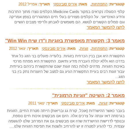
קטגוריות:
התפתחות
, מאת:
איריס סובינסקי
תאריך:
אפריל 2012
קלפי הסגולה נקראים במקור Medicine Cards.הקלפים נוצרו מתוך התרבות
והידע האינדיאני. על הקלפים מצוירים בעלי חיים המתגוררים בצפון אמריקה
וגם סמלים הקשורים לנושא. הם משמשים לאבחון ולריפוי מצבים רגשיים
לחצו להמשך המאמר
מאמר 3: תקשורת מאפשרת בזוגיות ו"דו שיח Win Win"
קטגוריות:
התפתחות
,
זוגיות
, מאת:
איריס סובינסקי
תאריך:
ינואר 2012
התקשורת היא אבן בניין הכרחית בזוגיות. בלעדיה פועלים בני הזוג כל אחד
בדרכו הוא וללא יכולת העברת מידע ותיאום. התקשורת היא מפתח מרכזי
באיכות הזוגיות. מדהים לגלות כמה זוגות ישנם שהתקשורת ביניהם בעייתית.
עבור זוגות רבים בעיית התקשורת הגיע גם למצב של היווצרות נתק בין בני
הזוג...
לחצו להמשך המאמר
מאמר 2: השיטה "זוגיות הרמונית"
קטגוריות:
זוגיות
, מאת:
איריס סובינסקי
תאריך:
ינואר 2011
בעבר כאשר ההישרדות (אוכל, קורת גג ובריאות) הייתה מטרת החיים, הזוגיות
בגרסתה דאז ענתה על צרכים אלה. היום אנו מבקשים איכות חיים נוספת,
ובנוסף לדרישות ההישרדות שהיו אנו מבקשים גם את המרחב שלנו להגשמה
עצמית. כדי להגיע למטרה זו יש להרחיב ולשנות את תפיסת הזוגיות שלנו....