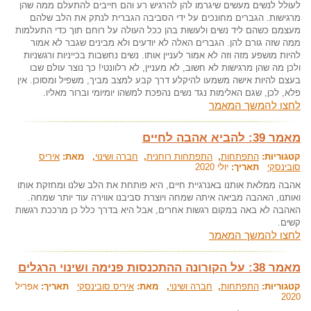
לעולל לנשים מעשים שיגרמו להן להרגיש רע והם חייבים להתעלם ממה שהן
מרגישות. הגברים מחונכים על ידי הסביבה הגברית לנתק את הלב שלהם
מעצמם כשהם ליד נשים ולעשות בהן ככל העולה על רוחם תוך כדי התעלמות
ממה שזה גורם להן. הגברים האלה לא יודעים ולא מבינים שגבר לא אמור
להיות מושפע מזה וזה לא אמור לעניין אותו. נשים נחשבות בכייניות ורגשניות
ולכן מה שהן מרגישות לא חשוב, לא מעניין, לא רלוונטי! כך נוצר עולם שבו
בעצם להיות אישה משמעו להיקלע דרך קבע למצב מביך, משפיל ומסוכן. אין
פלא, לכן, שגם האלימות נגד נשים נהפכת למשהו יומיומי וברור מאליו.
לחצו להמשך המאמר
מאמר 39: להביא אהבה לחיים
קטגוריות:
התפתחות
,
התפתחות רוחנית
,
חברה ושינוי
, מאת:
איריס
סובינסקי
תאריך:
יולי 2020
אהבה ממלאת אותנו באנרגיית חיים, היא פותחת את הלב שלנו ומחזקת אותו
ואותנו, האהבה מביאה איתה שמחה ויוצרת סביבנו אווירה עוד יותר שמחה.
האהבה לא באה במקום רגשות אחרים, אבל היא בדרך כלל כן מרככת רגשות
קשים.
לחצו להמשך המאמר
מאמר 38: על הקורונה ההתכנסות פנימה ושינוי הרגלים
קטגוריות:
התפתחות
,
חברה ושינוי
, מאת:
איריס סובינסקי
תאריך:
אפריל
2020