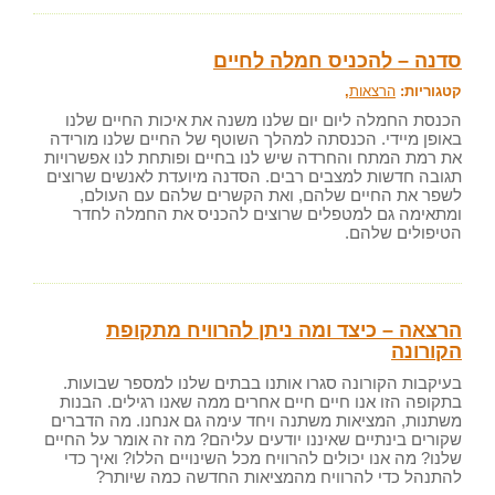
סדנה – להכניס חמלה לחיים
קטגוריות:
הרצאות
,
הכנסת החמלה ליום יום שלנו משנה את איכות החיים שלנו
באופן מיידי. הכנסתה למהלך השוטף של החיים שלנו מורידה
את רמת המתח והחרדה שיש לנו בחיים ופותחת לנו אפשרויות
תגובה חדשות למצבים רבים.
הסדנה
מיועדת לאנשים שרוצים
לשפר את החיים שלהם
,
ואת הקשרים שלהם עם העולם,
ו
מתאימה גם למטפלים שרוצים להכניס את החמלה לחדר
הטיפולים שלהם
.
הרצאה – כיצד ומה ניתן להרוויח מתקופת
הקורונה
בעיקבות הקורונה סגרו אותנו בבתים שלנו למספר שבועות.
בתקופה הזו אנו חיים חיים אחרים ממה שאנו רגילים. הבנות
משתנות, המציאות משתנה ויחד עימה גם אנחנו. מה הדברים
שקורים בינתיים שאיננו יודעים עליהם? מה זה אומר על החיים
שלנו? מה אנו יכולים להרוויח מכל השינויים הללו? ואיך כדי
להתנהל כדי להרוויח מהמציאות החדשה כמה שיותר?