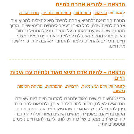
הרצאה – להביא אהבה לחיים
קטגוריות:
הרצאות
,
התפתחות
,
התפתחות רוחנית
,
חברה ושינוי
,
מטרת ההרצאה "להביא אהבה לחיים" היא להצליח להביא עוד
אהבה לחיים שלנו, לכל מצב ובעיקר ליחסים הבינאישיים. מתוך
ההבנה של השפעת האהבה על החיים נוכל להתחיל לבחור
באופן מודע מתי מתאים לנו למלא בה את חיינו ובאילו מצבי
חיים. נוכל גם להחליט ללמוד להתחבר לאהבה יותר כדי לשפר
את חיינו.
הרצאה – להיות אדם רגיש מאוד ולחיות עם איכות
חיים
קטגוריות:
אדם רגיש מאוד
,
הרצאות
,
התפתחות
,
פתיחת חסימות
רגשיות
,
כדי שאנשים רגישים מאוד יתחברו למתנות הייחודיות שאיתם
הם הגיעו לעולם, חשוב להכיר להם אותן, ולהראות להם כיצד
ניתן להתנהל כך שהאתגרים שהרגישות מביאה יתפסו פחות
מקום בחייהם. באופן זה, אנשים רגישים מאוד יוכלו להתחבר
לחיים שלהם ממקום של כוח ויכולות, ולייצר להם חיים נעימים
ומספקים יותר.