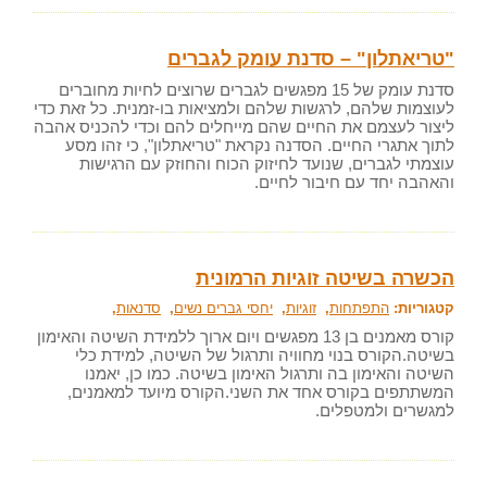
"טריאתלון" – סדנת עומק לגברים
סדנת עומק של 15 מפגשים לגברים שרוצים לחיות מחוברים
לעוצמות שלהם, לרגשות שלהם ולמציאות בו-זמנית. כל זאת כדי
ליצור לעצמם את החיים שהם מייחלים להם וכדי להכניס אהבה
לתוך אתגרי החיים. הסדנה נקראת "טריאתלון", כי זהו מסע
עוצמתי לגברים, שנועד לחיזוק הכוח והחוזק עם הרגישות
והאהבה יחד עם חיבור לחיים.
הכשרה בשיטה זוגיות הרמונית
קטגוריות:
התפתחות
,
זוגיות
,
יחסי גברים נשים
,
סדנאות
,
קורס מאמנים בן 13 מפגשים ויום ארוך ללמידת השיטה והאימון
בשיטה.הקורס בנוי מחוויה ותרגול של השיטה, למידת כלי
השיטה והאימון בה ותרגול האימון בשיטה. כמו כן, יאמנו
המשתתפים בקורס אחד את השני.הקורס מיועד למאמנים,
למגשרים ולמטפלים.