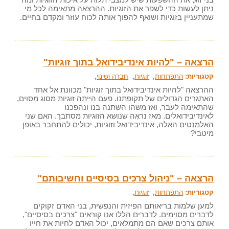
ניתן לעשות כדי לשפר את הזוגיות. ההרצאה מתאימה לכל מי
שמתעניין בזוגיות ושואף להפוך אותה לכוח עוזר ומקדם בחיים.
הרצאה – "להיות אינדיבידואל בתוך זוגיות"
קטגוריות:
התפתחות
,
זוגיות
,
חברה ושינוי
,
ההרצאה "להיות אינדיבידואל בתוך זוגיות" מכוונת אל אחד
האתגרים הגדולים של תקופתנו. פעם הייתה זוגיות מסוג מסוים,
שהתאימה לעבר, ואז משהו השתנה בנו ונהפכנו
לאינדיבידואלים. מאז נראֶה שנושא הזוגיות מסתבך. האם שני
האלמנטים האלה, אינדיבידואל וזוגיות, יכולים להתחבר באופן
מיטבי?
הרצאה – "ניהול צרכים בסיסיים וחשיבותם"
קטגוריות:
התפתחות
,
זוגיות
,
למען שלמות בריאותם הפיזית והנפשית, בני האדם זקוקים
לדברים מסוימים. לדברים הללו אנו קוראים "צרכים בסיסיים",
אותם צרכים שאם הם מתמלאים, יכול האדם לחיות את חייו