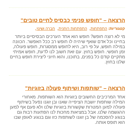
הרצאה – "חופש פנימי כבסיס לחיים טובים"
קטגוריות:
התפתחות
,
התפתחות רוחנית
,
חברה ושינוי
,
מי לא רוצה חופש? חופש הוא אחד הערכים הבסיסיים ביותר
בחיינו וכל אדם שואף שיהיה לו חופש רב ככל האפשר. הכוונה
במילה חופש, על פי רוב, היא לחופש ממסגרות, חופש פעולה,
זמן חופשי. חופש בחוץ. עם זאת חשוב לנו לדעת, חופש אמיתי
מתקיים קודם כל בפנים, בתוכנו, והוא חיוני ליצירת חופש בחיים
שלנו בחוץ.
הרצאה – "שותפות ושיתוף פעולה בזוגיות"
אחד המרכיבים החשובים בזוגיות הוא השותפות. מאחורי
המילה שותפות יושבת הציפייה שאנו ובן זוגנו נפעל בשיתוף
פעולה למען המטרות שקשורות בזוגיות שלנו ולא פעם אף למען
ההגשמה שלנו. אבל במציאות מחכות לנו הפתעות רבות גם
בנוגע להסכמה של בן זוגנו לשותפות כזו וגם בנוגע לאופן שבו
הוא תופס אותה.