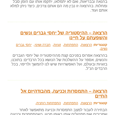
בהנאה ובבריאות, ואם לא יתמלאו, יתקפו אותו עם הזמן סבל
ומחלות. בהרצאה זו נבין מה הם אותם צרכים, כיצד ניתן למלא
אותם ועוד.
הרצאה – ההיסטוריה של יחסי גברים ונשים
והשפעתם על חיינו
קטגוריות:
הרצאות
,
התפתחות
,
זוגיות
,
חברה ושינוי
,
יחסי גברים
נשים
,
בהרצאה אפרוס בפניכם קצת מההיסטוריה של יחסי הגברים
והנשים, אספר על ההשלכות של הנושא בכל הרבדים: בתוכנו,
בזוגיות ובעולם, ועל האפשרויות שיש לנו להמשך ולריפוי, בכל
הרבדים הנ"ל.
הרצאה – התמסרות וכניעה, מהבודהיזם אל
החיים
קטגוריות:
הרצאות
,
התפתחות
,
התפתחות רוחנית
,
הבחירה לעבור למצב התמסרות וכניעה מתאפשר לאחר
שמכירים ואף מתרגלים אותו באופן מכוון. כשהתמסרות וכניעה