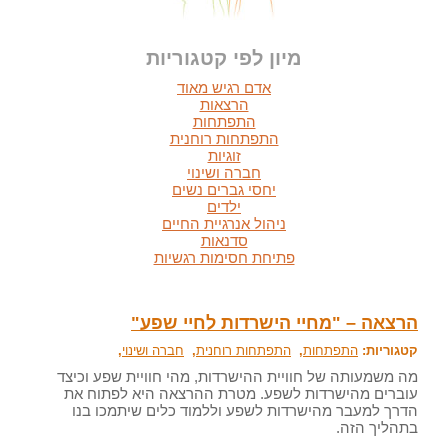
מיון לפי קטגוריות
אדם רגיש מאוד
הרצאות
התפתחות
התפתחות רוחנית
זוגיות
חברה ושינוי
יחסי גברים נשים
ילדים
ניהול אנרגיית החיים
סדנאות
פתיחת חסימות רגשיות
הרצאה – "מחיי הישרדות לחיי שפע"
קטגוריות:
התפתחות
,
התפתחות רוחנית
,
חברה ושינוי
,
מה משמעותה של חוויית ההישרדות, מהי חוויית שפע וכיצד
עוברים מהישרדות לשפע. מטרת ההרצאה היא לפתוח את
הדרך למעבר מהישרדות לשפע וללמוד כלים שיתמכו בנו
בתהליך הזה.