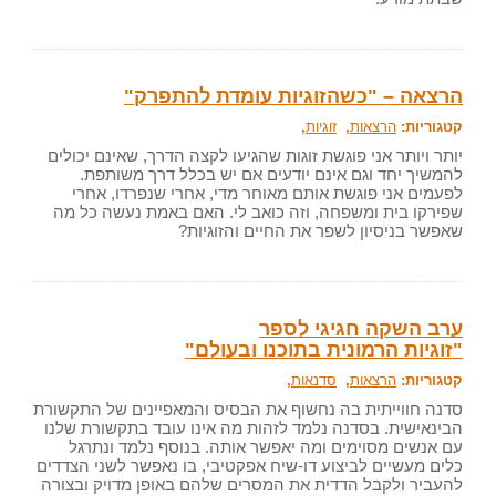
הרצאה – "כשהזוגיות עומדת להתפרק"
קטגוריות:
הרצאות
,
זוגיות
,
יותר ויותר אני פוגשת זוגות שהגיעו לקצה הדרך, שאינם יכולים
להמשיך יחד וגם אינם יודעים אם יש בכלל דרך משותפת.
לפעמים אני פוגשת אותם מאוחר מדי, אחרי שנפרדו, אחרי
שפירקו בית ומשפחה, וזה כואב לי. האם באמת נעשה כל מה
שאפשר בניסיון לשפר את החיים והזוגיות?
ערב השקה חגיגי לספר
"זוגיות הרמונית בתוכנו ובעולם"
קטגוריות:
הרצאות
,
סדנאות
,
סדנה חווייתית בה נחשוף את הבסיס והמאפיינים של התקשורת
הבינאישית. בסדנה נלמד לזהות מה אינו עובד בתקשורת שלנו
עם אנשים מסוימים ומה יאפשר אותה. בנוסף נלמד ונתרגל
כלים מעשיים לביצוע דו-שיח אפקטיבי, בו נאפשר לשני הצדדים
להעביר ולקבל הדדית את המסרים שלהם באופן מדויק ובצורה