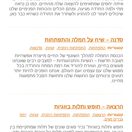
איתה יחסים שמתאימים להוצאה שלה מהחיים. כמו כן נראה
מתי ולמה החרדה מגיעה, ומהם הכלים והכוחות הפנימיים שלנו
שיכולים לעזור לנו להרגיע ולשחרר את החרדה כשהיא כבר כאן.
סדנה – שיח על חמלה והתפתחות
קטגוריות:
התפתחות
,
התפתחות רוחנית
,
זוגיות
,
סדנאות
,
הכנסת החמלה למהלך השוטף של החיים מייצרת אפשרויות
תגובה חדשות – רגשיות והתנהגותיות – למצבים רבים שאנחנו
פוגשים בחיים, ועוזרת להוריד את רמת המתח והחרדה בכל
מפגש שלנו עם עצמינו ועם העולם. אנחנו הופכים להיות יותר
רגועים ונינוחים עם הרגשות שלנו ותחושת הסבל מתפוגגת
מחיינו.
הרצאה – חופש ותלות בזוגיות
קטגוריות:
הרצאות
,
התפתחות
,
התפתחות רוחנית
,
זוגיות
,
יחסי
גברים נשים
,
חופש ותלות בזוגיות" נכיר סוגים שונים של תלות שמתקיימת בין
בני זוג, את ההשפעות שיש למצבי תלות על איכות הזוגיות ומה