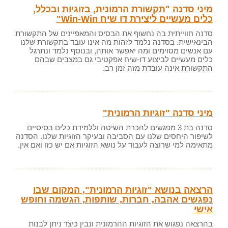
מיני סדנה "תקשורת הרמונית, בזוגיות ובכלל,
כלים מעשיים ליצירת דו שיח Win-Win"
סדנה חווייתית בה נחשוף את הבסיס והמאפיינים של התקשורת
הבינאישית. בסדנה נלמד לזהות מה אינו עובד בתקשורת שלנו
עם אנשים מסוימים ומה יאפשר אותה, ובנוסף נלמד ונתרגל
כלים מעשיים לביצוע דו-שיח אפקטיבי גם במצבים שבהם
התקשורת אינה עובדת מזה זמן רב.
מיני סדנה "זוגיות הרמונית"
סדנה בת 3 מפגשים להכרת השיטה וללמידת כלים בסיסיים
לשיפור היחסים שלנו עם הסביבה ובעיקר הזוגיות שלנו. הסדנה
מתאימה למי שרוצה לעבוד על נושא הזוגיות אם יש כזו ואם אין.
הרצאה בנושא "זוגיות הרמונית", המקום שבו
נפגשים אהבה, חברות, שותפות, הגשמה וחופש
אישי
בהרצאה נפגוש את הזוגיות ההרמונית ונבין כיצד ניתן לבנות