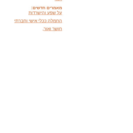
על שפע והישרדות
החמלה ככלי אישי וחברתי
חושך ואור,
היכרות וכלים מעשיים
כלים לעזרה עצמית במצבי
לחץ ודאגה
המידעון החדש:
מידעון סתיו 2025 - המסע
האישי שלנו
בתקשורת:
הופעות חדשות בתקשורת