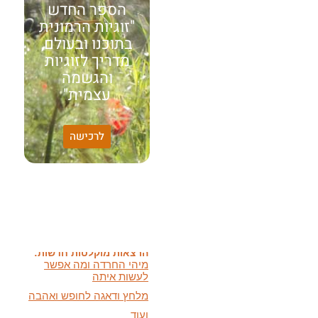
הספר החדש
"זוגיות הרמונית
בתוכנו ובעולם,
מדריך לזוגיות
והגשמה
עצמית"
האמונה שלי:
לרכישה
שונות היא שפע של אפשרויות,
עד שנותנים לה שם וקוראים
לה לקות.
אתר חדש:
אתר חדש לשיטה זוגיות
הרמונית
בעברית
ובאנגלית
הרצאות מוקלטות חדשות:
מיהי החרדה ומה אפשר
לעשות איתה
מלחץ ודאגה לחופש ואהבה
ועוד
מאמרים חדשים: