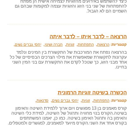
כיצד להשתמש באירועים מהזוגיות לצמיחה אישית הן מפתח
להתפתחות של שני בני הזוג והזוגיות עצמה למקומות שבהם גם
השמיים הם לא הגבול.
הרצאה – לדבר איתו – לדבר איתה
קטגוריות:
הרצאות
,
התפתחות
,
זוגיות
,
חברה ושינוי
,
יחסי גברים נשים
,
בהרצאה נפתח את המורכבות של התקשורת בין המינים ונלמד
עקרונות לתקשורת שמאפשרת את מילוי הצרכים הבסיסיים של כל
אחד מבני הזוג, כך שנוכל לקדם את התקשורת עם בני המין השני
בחיינו.
הכשרה בשיטה זוגיות הרמונית
קטגוריות:
התפתחות
,
זוגיות
,
יחסי גברים נשים
,
סדנאות
,
קורס מאמנים בן 13 מפגשים ויום ארוך ללמידת השיטה והאימון
בשיטה.הקורס בנוי מחוויה ותרגול של השיטה, למידת כלי השיטה
והאימון בה ותרגול האימון בשיטה. כמו כן, יאמנו המשתתפים
בקורס אחד את השני.הקורס מיועד למאמנים, למגשרים ולמטפלים.