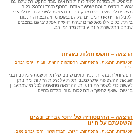
הבינאישית. בסדנה נלמד לזהות מה אינו עובד בתקשורת שלנו עם
אנשים מסוימים ומה יאפשר אותה. בנוסף נלמד ונתרגל כלים
מעשיים לביצוע דו-שיח אפקטיבי, בו נאפשר לשני הצדדים להעביר
ולקבל הדדית את המסרים שלהם באופן מדויק ובצורה הנכונה
ביותר. כלים אלו מאפשרים יצירת דו-שיח אפקטיבי גם במצבים
שבהם התקשורת אינה עובדת מזה זמן רב.
הרצאה – חופש ותלות בזוגיות
קטגוריות:
הרצאות
,
התפתחות
,
התפתחות רוחנית
,
זוגיות
,
יחסי גברים
נשים
,
חופש ותלות בזוגיות" נכיר סוגים שונים של תלות שמתקיימת בין בני
זוג, את ההשפעות שיש למצבי תלות על איכות הזוגיות ומה ניתן
לעשות כדי לשפר את הזוגיות. ההרצאה מתאימה לכל מי שמתעניין
בזוגיות ושואף להפוך אותה לכוח עוזר ומקדם בחיים.
הרצאה – ההיסטוריה של יחסי גברים ונשים
והשפעתם על חיינו
קטגוריות:
הרצאות
,
התפתחות
,
זוגיות
,
חברה ושינוי
,
יחסי גברים נשים
,