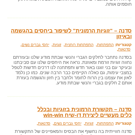
חוסמים אותה.
סדנה – "זוגיות הרמונית" לשיפור ביחסים בהגשמה
ובאיזון
קטגוריות:
התפתחות
,
התפתחות רוחנית
,
זוגיות
,
יחסי גברים נשים
,
סדנאות
,
בסדנה נתחבר לחלקים הגברי והנשי שבתת מודע שלנו ובעזרתם
נחווה זוגיות זורמת ומאוזנת. נראה את היחסים שלנו עם סביבתנו
ובעיקר עם בני זוגנו באור חדש ותפתחנה לנו דרכים חדשות לטפל
במצבי עימות, גם כאלה הקיימים כבר הרבה שנים. כמו כן נלמד
לאזן את עצמנו בין הרוח לחומר ולחבר בין חזון והגשמה בעזרת
אותם 2 חלקים בגברי והנשי שבתת מודע.
סדנה – תקשורת הרמונית בזוגיות ובכלל
כלים מעשיים ליצירת דו-שיח win-win
קטגוריות:
התפתחות
,
זוגיות
,
יחסי גברים נשים
,
סדנאות
,
סדנה חווייתית בה נחשוף את הבסיס והמאפיינים של התקשורת