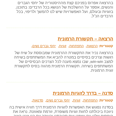
בהרצאה אפרוס בפניכם קצת מההיסטוריה של יחסי הגברים
והנשים, אספר על ההשלכות של הנושא בכל הרבדים: בתוכנו,
בזוגיות ובעולם, ועל האפשרויות שיש לנו להמשך ולריפוי, בכל
הרבדים הנ"ל.
הרצאה – תקשורת הרמונית
קטגוריות:
הרצאות
,
התפתחות
,
זוגיות
,
יחסי גברים נשים
,
בהרצאה נכיר את התקשורת ההרמונית שמבוססת על שיח של
רגשות וצרכים בסיסיים במטרה להביא את המשתתפים בשיחה
למצב win-win, שבו נמצא מענה לכל הצרכים הבסיסיים של
המשתתפים בשיחה. תקשורת הרמונית מהווה בסיס לתקשורת
זוגית הרמונית.
סדנה – בדרך לזוגיות הרמונית
קטגוריות:
התפתחות
,
זוגיות
,
יחסי גברים נשים
,
סדנאות
,
בסדנה נפגוש את האפשרות לזוגיות הרמונית דרך חוויה אישית בה
ניווכח ביכולתנו לחוות זוגיות משופרת, זורמת ומאוזנת. נראה את
היחסים שלנו עם עצמנו ועם סביבתנו ובעיקר עם בני זוגנו באור