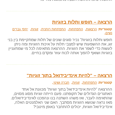
הרצאה – חופש ותלות בזוגיות
קטגוריות:
הרצאות
,
התפתחות
,
התפתחות רוחנית
,
זוגיות
,
יחסי גברים
נשים
,
חופש ותלות בזוגיות" נכיר סוגים שונים של תלות שמתקיימת בין בני
זוג, את ההשפעות שיש למצבי תלות על איכות הזוגיות ומה ניתן
לעשות כדי לשפר את הזוגיות. ההרצאה מתאימה לכל מי שמתעניין
בזוגיות ושואף להפוך אותה לכוח עוזר ומקדם בחיים.
הרצאה – "להיות אינדיבידואל בתוך זוגיות"
קטגוריות:
התפתחות
,
זוגיות
,
חברה ושינוי
,
ההרצאה "להיות אינדיבידואל בתוך זוגיות" מכוונת אל אחד
האתגרים הגדולים של תקופתנו. פעם הייתה זוגיות מסוג מסוים,
שהתאימה לעבר, ואז משהו השתנה בנו ונהפכנו לאינדיבידואלים.
מאז נראֶה שנושא הזוגיות מסתבך. האם שני האלמנטים האלה,
אינדיבידואל וזוגיות, יכולים להתחבר באופן מיטבי?