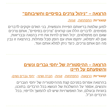
הרצאה – "ניהול צרכים בסיסיים וחשיבותם"
קטגוריות:
התפתחות
,
זוגיות
,
למען שלמות בריאותם הפיזית והנפשית, בני האדם זקוקים לדברים
מסוימים. לדברים הללו אנו קוראים "צרכים בסיסיים", אותם צרכים
שאם הם מתמלאים, יכול האדם לחיות את חייו בהנאה ובבריאות,
ואם לא יתמלאו, יתקפו אותו עם הזמן סבל ומחלות. בהרצאה זו נבין
מה הם אותם צרכים, כיצד ניתן למלא אותם ועוד.
הרצאה – ההיסטוריה של יחסי גברים ונשים
והשפעתם על חיינו
קטגוריות:
הרצאות
,
התפתחות
,
זוגיות
,
חברה ושינוי
,
יחסי גברים נשים
,
בהרצאה אפרוס בפניכם קצת מההיסטוריה של יחסי הגברים
והנשים, אספר על ההשלכות של הנושא בכל הרבדים: בתוכנו,
בזוגיות ובעולם, ועל האפשרויות שיש לנו להמשך ולריפוי, בכל
הרבדים הנ"ל.