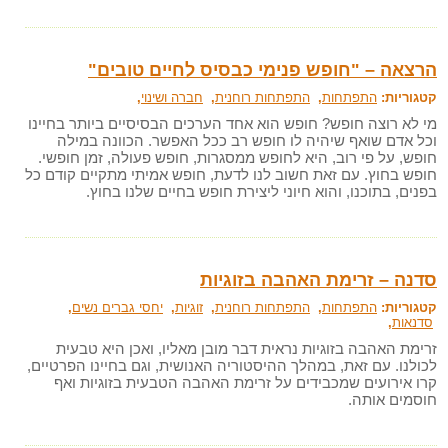
הרצאה – "חופש פנימי כבסיס לחיים טובים"
קטגוריות:
התפתחות
,
התפתחות רוחנית
,
חברה ושינוי
,
מי לא רוצה חופש? חופש הוא אחד הערכים הבסיסיים ביותר בחיינו
וכל אדם שואף שיהיה לו חופש רב ככל האפשר. הכוונה במילה
חופש, על פי רוב, היא לחופש ממסגרות, חופש פעולה, זמן חופשי.
חופש בחוץ. עם זאת חשוב לנו לדעת, חופש אמיתי מתקיים קודם כל
בפנים, בתוכנו, והוא חיוני ליצירת חופש בחיים שלנו בחוץ.
סדנה – זרימת האהבה בזוגיות
קטגוריות:
התפתחות
,
התפתחות רוחנית
,
זוגיות
,
יחסי גברים נשים
,
סדנאות
,
זרימת האהבה בזוגיות נראית דבר מובן מאליו, ואכן היא טבעית
לכולנו. עם זאת, במהלך ההיסטוריה האנושית, וגם בחיינו הפרטיים,
קרו אירועים שמכבידים על זרימת האהבה הטבעית בזוגיות ואף
חוסמים אותה.