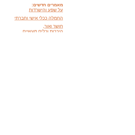
מאמרים חדשים:
על שפע והישרדות
החמלה ככלי אישי וחברתי
חושך ואור,
היכרות וכלים מעשיים
כלים לעזרה עצמית במצבי
לחץ ודאגה
המידעון החדש:
מידעון סתיו 2025 - המסע
האישי שלנו
בתקשורת:
הופעות חדשות בתקשורת