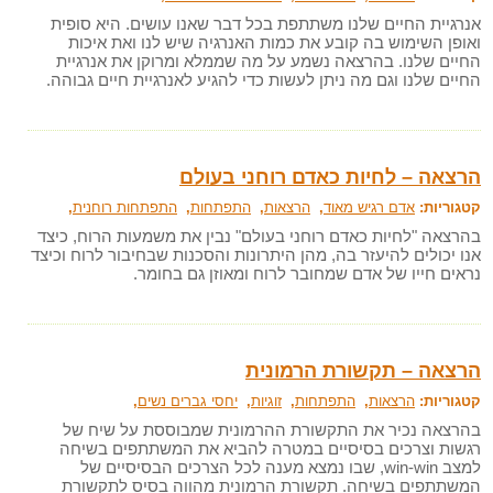
אנרגיית החיים שלנו משתתפת בכל דבר שאנו עושים. היא סופית
ואופן השימוש בה קובע את כמות האנרגיה שיש לנו ואת איכות
החיים שלנו. בהרצאה נשמע על מה שממלא ומרוקן את אנרגיית
החיים שלנו וגם מה ניתן לעשות כדי להגיע לאנרגיית חיים גבוהה.
הרצאה – לחיות כאדם רוחני בעולם
קטגוריות:
אדם רגיש מאוד
,
הרצאות
,
התפתחות
,
התפתחות רוחנית
,
בהרצאה "לחיות כאדם רוחני בעולם" נבין את משמעות הרוח, כיצד
אנו יכולים להיעזר בה, מהן היתרונות והסכנות שבחיבור לרוח וכיצד
נראים חייו של אדם שמחובר לרוח ומאוזן גם בחומר.
הרצאה – תקשורת הרמונית
קטגוריות:
הרצאות
,
התפתחות
,
זוגיות
,
יחסי גברים נשים
,
בהרצאה נכיר את התקשורת ההרמונית שמבוססת על שיח של
רגשות וצרכים בסיסיים במטרה להביא את המשתתפים בשיחה
למצב win-win, שבו נמצא מענה לכל הצרכים הבסיסיים של
המשתתפים בשיחה. תקשורת הרמונית מהווה בסיס לתקשורת