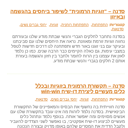
סדנה – "זוגיות הרמונית" לשיפור ביחסים בהגשמה
ובאיזון
קטגוריות:
התפתחות
,
התפתחות רוחנית
,
זוגיות
,
יחסי גברים נשים
,
סדנאות
,
בסדנה נתחבר לחלקים הגברי והנשי שבתת מודע שלנו ובעזרתם
נחווה זוגיות זורמת ומאוזנת. נראה את היחסים שלנו עם סביבתנו
ובעיקר עם בני זוגנו באור חדש ותפתחנה לנו דרכים חדשות לטפל
במצבי עימות, גם כאלה הקיימים כבר הרבה שנים. כמו כן נלמד
לאזן את עצמנו בין הרוח לחומר ולחבר בין חזון והגשמה בעזרת
אותם 2 חלקים בגברי והנשי שבתת מודע.
סדנה – תקשורת הרמונית בזוגיות ובכלל
כלים מעשיים ליצירת דו-שיח win-win
קטגוריות:
התפתחות
,
זוגיות
,
יחסי גברים נשים
,
סדנאות
,
סדנה חווייתית בה נחשוף את הבסיס והמאפיינים של התקשורת
הבינאישית. בסדנה נלמד לזהות מה אינו עובד בתקשורת שלנו עם
אנשים מסוימים ומה יאפשר אותה. בנוסף נלמד ונתרגל כלים
מעשיים לביצוע דו-שיח אפקטיבי, בו נאפשר לשני הצדדים להעביר
ולקבל הדדית את המסרים שלהם באופן מדויק ובצורה הנכונה