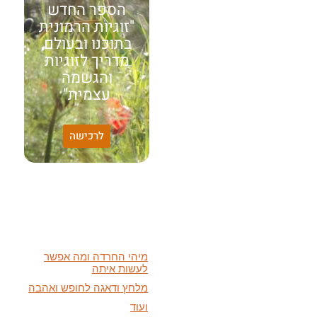
הספר החדש
"זוגיות הרמונית
בתוכנו ובעולם,
מדריך לזוגיות
והגשמה
עצמית"
האמונה שלי:
לרכישה
שונות היא שפע של אפשרויות,
עד שנותנים לה שם וקוראים
לה לקות.
אתר חדש:
אתר חדש לשיטה זוגיות
הרמונית
בעברית
ובאנגלית
הרצאות מוקלטות חדשות:
מיהי החרדה ומה אפשר
לעשות איתה
מלחץ ודאגה לחופש ואהבה
ועוד