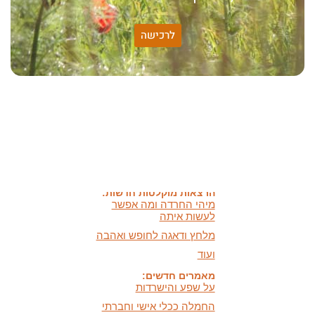
לרכישה
האמונה שלי:
שונות היא שפע של אפשרויות,
עד שנותנים לה שם וקוראים
לה לקות.
אתר חדש:
אתר חדש לשיטה זוגיות
הרמונית
בעברית
ובאנגלית
הרצאות מוקלטות חדשות:
מיהי החרדה ומה אפשר
לעשות איתה
מלחץ ודאגה לחופש ואהבה
ועוד
מאמרים חדשים:
על שפע והישרדות
החמלה ככלי אישי וחברתי
חושך ואור,