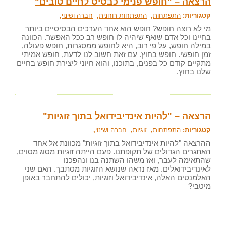
הרצאה – "חופש פנימי כבסיס לחיים טובים"
קטגוריות:
התפתחות
,
התפתחות רוחנית
,
חברה ושינוי
,
מי לא רוצה חופש? חופש הוא אחד הערכים הבסיסיים ביותר
בחיינו וכל אדם שואף שיהיה לו חופש רב ככל האפשר. הכוונה
במילה חופש, על פי רוב, היא לחופש ממסגרות, חופש פעולה,
זמן חופשי. חופש בחוץ. עם זאת חשוב לנו לדעת, חופש אמיתי
מתקיים קודם כל בפנים, בתוכנו, והוא חיוני ליצירת חופש בחיים
שלנו בחוץ.
הרצאה – "להיות אינדיבידואל בתוך זוגיות"
קטגוריות:
התפתחות
,
זוגיות
,
חברה ושינוי
,
ההרצאה "להיות אינדיבידואל בתוך זוגיות" מכוונת אל אחד
האתגרים הגדולים של תקופתנו. פעם הייתה זוגיות מסוג מסוים,
שהתאימה לעבר, ואז משהו השתנה בנו ונהפכנו
לאינדיבידואלים. מאז נראֶה שנושא הזוגיות מסתבך. האם שני
האלמנטים האלה, אינדיבידואל וזוגיות, יכולים להתחבר באופן
מיטבי?