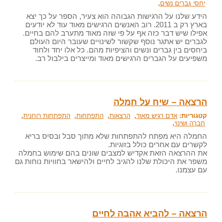
יחסי גברים נשים
,
הידע שלנו על הרגישות הגבוהה הוא צעיר, הספר על כך יצא
בארץ רק ב 2011. רוב האנשים הרגישים מאוד עוד לא יודעים
אפילו שיש דבר כזה אף על פי שזה מאוד מתערב להם בחיים.
לגברים יש אתגר נוסף שקשור לשינויים שעובר היום העולם
ביחסים בין גברים ונשים והציפיות מהם. כל אלו יחד ולחוד
משפיעים על הגברים הרגישים מאוד ומייצרים בילבול רב.
הרצאה – שיח על חמלה
קטגוריות:
אדם רגיש מאוד
,
הרצאות
,
התפתחות
,
התפתחות רוחנית
,
חברה ושינוי
,
החמלה היא מפתח להתפתחות שלא מתוך סבל ובסיס בריא
לקשרים עם אחרים כולל בזוגיות.
את ההרצאה הזאת אקדיש למצבים שונים בהם שימוש בחמלה
משפר את היכולת שלנו להגיב לחיים ולהישאר בחוויות נוחות גם
עם עצמנו.
הרצאה – להביא אהבה לחיים