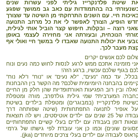
ת שיטת פלדנקרייז גיליתי לפני עשרות שנים
שנעזרתי בה בהתמודדות עם כאב גב ממושך שפגע
איכות חיי. עם השנים התרחקתי מן השיטה עד שצורך
דש הופיע, הצורך לאפשר לי את כל מרחב התנועה
אני רוצה – ובקלות. חיפוש קצר הוביל אותי לגילית,
ורתי הנוכחית, ובעזרתה אני מחזירה לעצמי באופן
בעי את יכולות התנועה שאבדו לי במשך חיי ואולי אף
צת מעבר לכך.
לום לכם אנשים יקרים
ני מזמינה אתכם ממש לרגע לנסות לחוש כמה נעים ונוח
כם בגוף שלכם עכשיו, ברגע הזה!
בכלל, עד כמה "נעים", "לא נעים" או "נוח" ו"לא נוח"
יימים בהבחנה היומיומית שלכם? מה הקשר בין ההבחנות
אלה ובין רוב הפגיעות האורתופדיות שהן חלק מן החיים
חברה המערבית? שמי גילית גולדפרב, מורה ומטפלת
שיטת פלדנקרייז (במבוגרים) ומטפלת בילדים בשיטת
על אופיר לתנועה התפתחותית (שיטה שפותחה דרך
עבודה של 25 שנים עם ילדים אוטיסטים, ויש לה תוצאות
וצאות דופן בעבודה עם ילדים בעלי קשיים התפתחותיים
סוגים שונים) וכמו כן אני עובדת לפי גישתו של ג'רמי
ראוס לעבודה עם ילדים בעלי צרכים מיוחדים (jka).