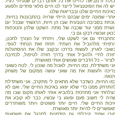
כולת זו מביאה לחיינו את כל אותם דברים שמניתי לעיל
יש לה את הפוטנציאל לייצר לנו חיים מלאי פחדים ולפגוע
איכות החיים שלנו ובבריאות שלנו.
חרי שמונה ימים שבהם הייתי שרויה בהתבוננות בחיות,
וכחת בסביבה הטבעית שבו הן חיות, הרגשתי שבכל יום
ושרת ממני עוד שכבה של מתח. השקט שלהן והנוכחות
כאן ועכשיו דבקו גם בי.
תחברתי גם אני לשקט שלי, ויתרתי על הצורך לתכנן,
רפיתי מלהוביל את העתיד. תחת זאת הנחתי לגופי,
שובי לארץ, לעשות בדרכו ובקצב שלו את ההסתגלות
זרה לחיי ולהוביל אותי בדרך חזרה לטיפול, לכתיבה
לציור – כל הדברים שעושים אותי מאושרת.
ני משתדלת, כמו החיות, לאכול מה שנכון לי, לנוח כשאני
ריכה ולעשות את מה שאני עושה ממקום של משחק
הנאה.
מו החיות, כשדבר שלא מתאים לי מתקרב, אני משתדלת
התרחק ממנו כדי שלא יפגע באיכות החיים שלי, ואם לא
צלחתי אני מתרכזת בלהביא אותי לאותו מקום שבו מה
היה לי חשוב פעם ופוגע בי עכשיו, כבר לא קובע את
יכות החיים שלי. חיים יותר פשוטים ויותר משוחררים
אפשרים לי להיות יותר מאושרת.
ובן שמיד קיבלתי גם הזדמנות לתרגל את משמעות