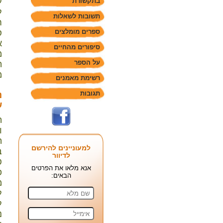
ל
בתקשורת
ל
תשובות לשאלות
ח
ספרים מומלצים
ס
א
סיפורים מהחיים
מ
על הספר
ה
מ
רשימת מאמנים
תגובות
נ
ש
ה
ו
ה
למעוניינים להירשם
ב
לדיוור
ט
אנא מלאו את הפרטים
פ
הבאים:
מ
ל
ל
נ