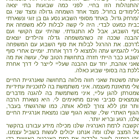
התנהלות הזו בחיי. לפני כמה שבועות בתי יצאה
לימודים בחו"ל. מצד אחד השמחה גדולה ומצד שני גם
מרחק גדול. באחד מסופי השבוע נסע גם בן זוגי ונשארתי
בית כמעט לבדי. היה לי קשה לבלות ללא משפחה את
וף השבוע, אבל לא התנגדתי. שהיתי עם הקושי ועם
הבנה שככה זה כשהמשפחה גדלה והילדים יוצאים
דרכם. את ההרגל לבלות את סוף השבוע עם המשפחה
ליי להגמיש עתה ולמצוא לי דרך אחרת. יומיים אחרי סוף
שבוע כבר הייתי חזרה בתחושת הטוב שלי, עושה את מה
אני אוהבת, יחד עם ההבנה שעליי לייצר לי דרך אחרת
לכת בה בסופי שבוע כאלה.
ותה פשטות שאני חווה מלוּוה בתחושה שאנרגיית החיים
לי מתאזנת מעצמה. איני משתמשת בה לתוכניות עתידיות
מטרתן להגן עליי, איני משתמשת בה להגנה מדברים
נמצאים סביבי ואינם מתאימים לי. היא נשארת הרבה
ותר זמן ללא צורך למלא אותה, כמו שהרגשתי בעבר,
הגוף האתרי שלי, שהוא הגוף שבו נמצאת אנרגיית החיים
לנו, רגוע ובריא יותר.
קשבה לרמת האנרגיה שלנו מכילה מידע עבורנו בהקשר
ל המצב שלנו ומה אנחנו יכולים לעשות בשביל עצמנו.
והי הזמנה לשוב ולבדוק את רמת האנרגיה האישית כדי