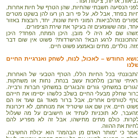
ביאות, אריות, צ'יטות ועוד.
פני הנסיעה חשבתי שהחיות, שהן הטרף של חיות אחרות,
יות בפחד, אבל לא, על פי רוב הן רעו להן בשקט מטרים
פורים מהלביאות. המוני חיות שונות, יחד, רובצות באזור
חד, ומה ששומעים זה בעיקר את שירת הציפורים.
שהו שם לא היה לי מובן. היכן המתח, הפחד? היכן
התכוננות לרגע הבא? ההישרדות? פשוט אין שום דבר
זה. נולדים, מתים ובאמצע פשוט חיים.
ושא החודש – לאכול, לנוח, לשחק ואנרגיית החיים
לנו
תבוננתי בכל החיות הללו, הטרף הטבעי של האחרות,
ראיתי שרובן מלחכות עשב בנחת, נחות או משחקות.
גורים במשחקי גורים והבוגרים במשחקי חברות ורבייה.
רור שחלק מבעלי החיים בשלב כלשהו יסיימו את חייהם
רף לטורפים אחרים, אבל ברור מאוד גם שעד אז הם
שוט חיים. אין שם אגו שיטריד את מנוחתם, לא זיכרונות
העבר, לא תוכניות לעתיד או חישובים על מה שעלול
קרות. כולם מתים מתישהו, אבל זה לא מפריע להם
חיות את ההווה.
אמר כי "מותר האדם מן הבהמה" הוא יכולת החשיבה.