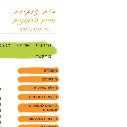
דף הבית
אודות
אנשים
צור קשר
מאמרים
מידעונים
טבלת אירועים
ק
הרצאות וסדנאות
נ
ו
קורסים למטפלים
מ
ומאמנים
ר
הרצאות מוקלטות
ח