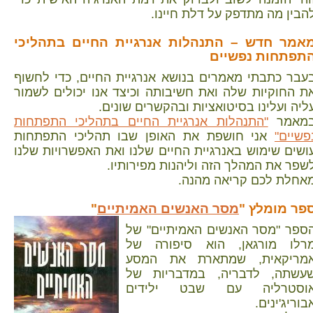
הבין מה מתדפק על דלת חיינו.
אמר חדש – התנהלות אנרגיית החיים בתהליכי
תפתחות נפשיים
עבר כתבתי מאמרים בנושא אנרגיית החיים, כדי לחשוף
ת החוקיות שלה ואת חשיבותה וכיצד אנו יכולים לשמור
ליה ועלינו בסיטואציות ובהקשרים שונים.
מאמר
"התנהלות אנרגיית החיים בתהליכי התפתחות
פשיים"
אני חושפת את האופן שבו תהליכי התפתחות
ושים שימוש באנרגיית החיים שלנו ואת האפשרויות שלנו
שפר את המהלך הזה וליהנות מפירותיו.
אחלת לכם קריאה מהנה.
פר מומלץ "
מסר האנשים האמיתיים
"
ספר "מסר האנשים האמיתיים" של
רלו מורגאן, הוא סיפורה של
מריקאית, שמתארת את המסע
עשתה, לדבריה, במדבריות של
וסטרליה עם שבט ילידים
בוריג'ינים.