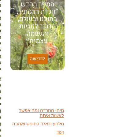
הספר החדש
ה
"זוגיות הרמונית
ל
בתוכנו ובעולם,
ה
מדריך לזוגיות
ב
ס
והגשמה
ה
עצמית"
ל
ע
האמונה שלי:
ה
לרכישה
שונות היא שפע של אפשרויות,
ש
עד שנותנים לה שם וקוראים
ל
לה לקות.
א
אתר חדש:
ש
אתר חדש לשיטה זוגיות
הרמונית
בעברית
ובאנגלית
ש
ש
הרצאות מוקלטות חדשות:
י
מיהי החרדה ומה אפשר
לעשות איתה
ו
ש
מלחץ ודאגה לחופש ואהבה
ה
ועוד
ש
ז
מאמרים חדשים: