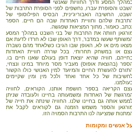
מהלך המסע ודרך החוויות שאנשי
שבט והסופרת עברו, נחשפים לפני הסופרת התרבות של
שבט, החשיבה האבוריג'ינית, הבסיס הפילוסופי של
תרבות שלהם וחוויית האחדות שבה הם חיים. הספר
כתב, כאמור, מתוך המציאות שפגשה.
ורגאן חוותה את התרבות של בני השבט במהלך המסע
משותף שעשו במדבר, דרך האופן שבו לא חרדו לדעת אם
מצאו מים או לא, האופן שבו הגיבו כשלאחד מהם נשברה
צם או במשחק תחרותי. בכל שררה חוויית האחדות
חייהם, חוויה שהיא יוצאת דופן בעולם שאנו חיים בו.
ספר (בהוצאת אופוס) מעביר מסר מיוחד במינו ונצחי,
תורם להעשרת החיים והמיועד למין האנושי כולו הקשור
חשיבות של כל אחד ואחד ולכל מין ומין שקיימים
עולמנו.
צם הקריאה בספר חושפת אותנו, הקוראים, לחוויה
מרגשת של האחדות ומשמעותה בחיינו ולעובדה שניתן
ממש אותה גם בחיינו שלנו. החוויה שינתה את חייה של
ורגאן והספר משמש הזמנה גם לקוראים לקבל את
מתנות שמציעה לנו התרבות הסמויה הזו.
ל אנשים ומקומות