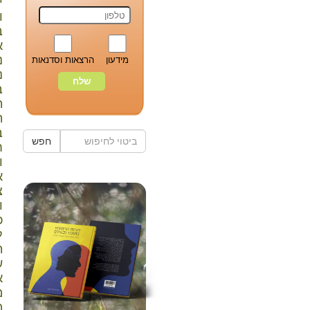
י
ו
ב
א
נ
מידעון
הרצאות וסדנאות
נ
ב
ה
ה
ב
חפש
ח
ו
א
צ
ו
כ
ל
ה
ש
א
מ
מ