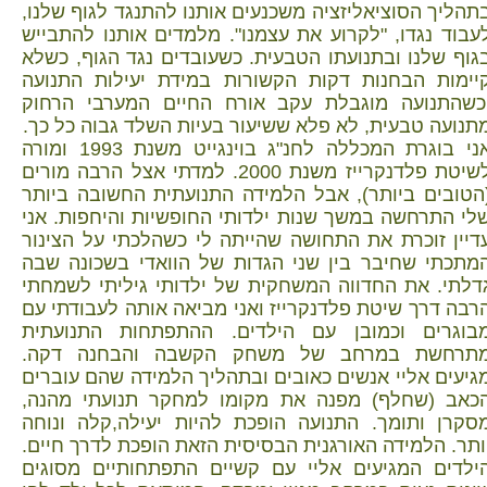
תהליך הסוציאליזציה משכנעים אותנו להתנגד לגוף שלנו,
עבוד נגדו, "לקרוע את עצמנו". מלמדים אותנו להתבייש
גוף שלנו ובתנועתו הטבעית. כשעובדים נגד הגוף, כשלא
יימות הבחנות דקות הקשורות במידת יעילות התנועה
כשהתנועה מוגבלת עקב אורח החיים המערבי הרחוק
תנועה טבעית, לא פלא ששיעור בעיות השלד גבוה כל כך.
אני בוגרת המכללה לחנ"ג בוינגייט משנת 1993 ומורה
לשיטת פלדנקרייז משנת 2000. למדתי אצל הרבה מורים
הטובים ביותר), אבל הלמידה התנועתית החשובה ביותר
לי התרחשה במשך שנות ילדותי החופשיות והיחפות. אני
דיין זוכרת את התחושה שהייתה לי כשהלכתי על הצינור
מתכתי שחיבר בין שני הגדות של הוואדי בשכונה שבה
דלתי. את החדווה המשחקית של ילדותי גיליתי לשמחתי
רבה דרך שיטת פלדנקרייז ואני מביאה אותה לעבודתי עם
בוגרים וכמובן עם הילדים. ההתפתחות התנועתית
תרחשת במרחב של משחק הקשבה והבחנה דקה.
גיעים אליי אנשים כאובים ובתהליך הלמידה שהם עוברים
כאב (שחלף) מפנה את מקומו למחקר תנועתי מהנה,
סקרן ותומך. התנועה הופכת להיות יעילה,קלה ונוחה
ותר. הלמידה האורגנית הבסיסית הזאת הופכת לדרך חיים.
ילדים המגיעים אליי עם קשיים התפתחותיים מסוגים