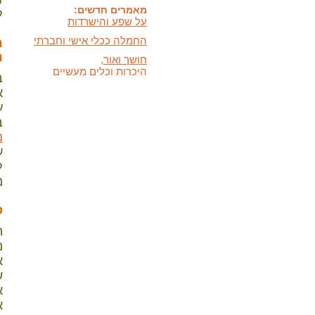
על שפע והישרדות
ל
החמלה ככלי אישי וחברתי
מ
חושך ואור,
ה
היכרות וכלים מעשיים
ב
כלים לעזרה עצמית במצבי
לחץ ודאגה
א
ע
המידעון החדש:
ב
מידעון סתיו 2025 - המסע
האישי שלנו
נ
ע
בתקשורת:
ל
הופעות חדשות בתקשורת
מ
ס
ה
מ
א
ש
א
א