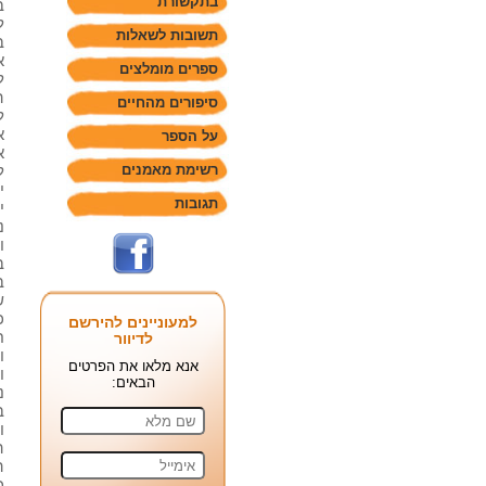
בתקשורת
ב
ל
תשובות לשאלות
ב
א
ספרים מומלצים
ל
ה
סיפורים מהחיים
ל
א
על הספר
א
רשימת מאמנים
ל
י
תגובות
י
נ
ו
ב
ב
ש
כ
למעוניינים להירשם
ח
לדיוור
ו
אנא מלאו את הפרטים
ו
הבאים:
ו
ה
כ