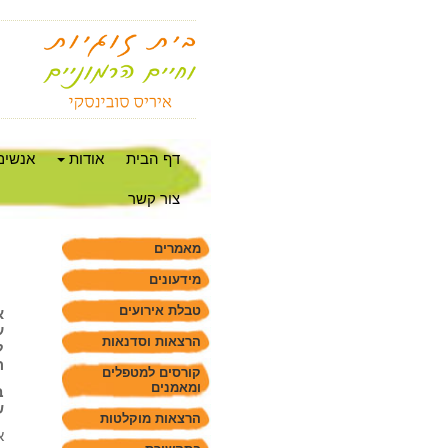
דף הבית
אודות
אנשים
צור קשר
מאמרים
מידעונים
טבלת אירועים
א
ע
הרצאות וסדנאות
ל
ה
קורסים למטפלים
ומאמנים
ב
ש
הרצאות מוקלטות
א