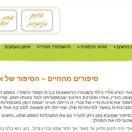
 רגישים
זוגיות הרמונית
להשתחרר מחרדה
אימון מעמקים
סיפורים מהחיים – הסיפור של או
ורי הגיע אליי כילד בשנותיו הראשונות בבית הספר היסודי. במסע
צמו, הוריו, אחיו ומערכת החינוך שבמסגרתה למד באותו הזמן. קה
שפר את איכות חייו של אורי. זו הייתה חוויה יוצאת דופן באכפתיו
סביבתית
באשר למיוחדוּת שלו, שהייתה לא פשוטה לסביבה אולי ג
סיפור שמובא כאן ניתן להכיר גם את התנהלות המסע שלנו, וחשוב ל
הובילה את המהלך.
ורי היה תינוק מתוק עד מאוד, אך חסר שקט ובכיין גדול. בגן, הוא בלט בח