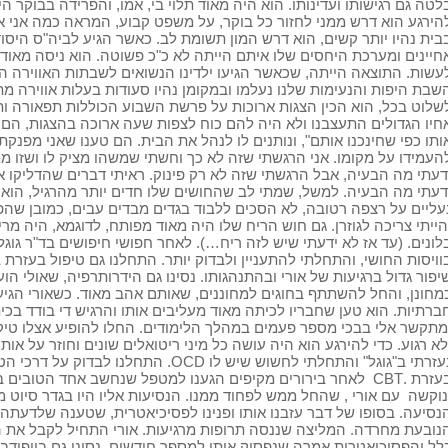
לטה גם רגישותו ועדינותו. הוא היה מאוד תלוי בי, אמו, והפרידה בבוקר 
הירגע הוא דרש ממני לחזור כל בוקר, על משפט קבוע, המראה כמה אני א
בית נהיו יותר קשים, הוא דרש המון תשומת לב. כאשר הגיע לביה"ס היסוד
חיינים ומערכת היחסים שלו איתם הייתה לא כ"כ פשוטה. הוא ניסה מאו
עשות. התוצאה הייתה, שכאשר הגיעו ילדינו הנשואים לשבתות האווירה הי
שבת היפות והנעימות שלנו נעלמו ובמקומן נהיו סעודות בעלות אווירה מתו
שלוט בכל, הוא הכין הצגות ארוכות על פרשת השבוע הכוללות תפאורה ות
חיו הגדולים התעצבנו ולא היה להם כוח לצפות שעה ארוכה בהצגות, הם כ
ותו כפי שחינכנו אותם", ונותנים לו לנהל את הבית. הם טענו שאני מפנק
העמידו על מקומו. אני הרגשתי שזה לא כך וחשתי שמשהו מציק לו ושזו מ
דעתי מה הבעיה, אבל הרגשתי שזה לא רק פינוק. ראיתי דברים שהדליקו אצ
דעתי מה הבעיה. למשל, שמתי לב שהחושים שלו חדים יותר מהרגיל, הוא ל
עליים על רצפה רטובה, לא הסכים ללבוד בגדים מבדים עבים, כמובן שהפ
הייתי צריכה לגוזרן. גם חוש הריח שלו היה מאוד מפותח, לדוגמא, היה מר
לונים. (עד אז לא ידעתי שיש לזה ריח…). לאחר חפושי חיפושים בד"ר גוגל
וויסות החושי, והתחלתי להתעניין ולבדוק יותר. התחלנו גם טיפול בעזרת 
יפור גדול ברגיעות של אורי ובהתנהגותו. נסינו גם הידרותרפיה, שאולי הו
מחונן, והחל להשתתף בחוגים למחוננים, שאותם אהב מאוד. כשאורי הגיע 
ברתיות. הוא טען שחבריו לכיתה מאוד מעליבים אותו והרגיש די בודד בכית
מתקשר אלי בבכי מספר פעמים במהלך הלימודים. החלו להופיע אצלו טיקי
לא רגוע. כדי להירגע הוא היה עושה כל מיני ריטואלים שונים וחוזר על או
נעזרתי ב"גוגל" והתחלתי לחשוש שיש לו OCD. הת
בעזרת .CBT לאחר בירורים מקיפים הגענו למטפל שנחשב אחד הטובי
נוקשה עם אורי , שהחל ממש לפחוד ממנו. הנסיעות אליו היו בגדר סיוט 
נובעת מחרדה. המליצה שננסה תרופות מרגיעות. אורי התחיל לקבל את הת
לל והפסיכיאטרית אמרה שנפסיק אותן למספר חודשים. נסינו גם ביופידב