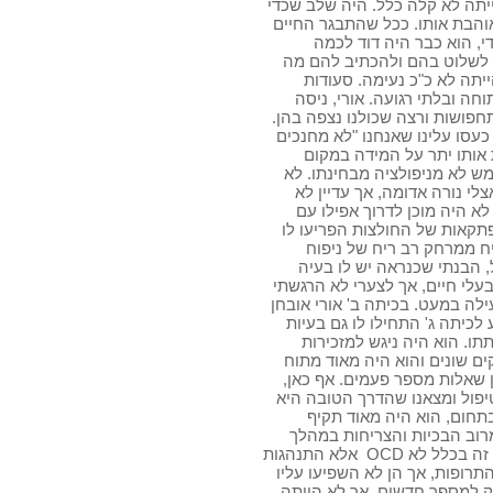
הייתה לא קלה כלל. היה שלב שכדי
והבת אותו. ככל שהתבגר החיים
י, הוא כבר היה דוד לכמה
ד לשלוט בהם ולהכתיב להם מה
יתה לא כ"כ נעימה. סעודות
חה ובלתי רגועה. אורי, ניסה
חפושות ורצה שכולנו נצפה בהן.
עסו עלינו שאנחנו "לא מחנכים
ת אותו יתר על המידה במקום
מש לא מניפולציה מבחינתו. לא
לי נורה אדומה, אך עדיין לא
א היה מוכן לדרוך אפילו עם
תקאות של החולצות הפריעו לו
יח ממרחק רב ריח של ניפוח
, הבנתי שכנראה יש לו בעיה
בעלי חיים, אך לצערי לא הרגשתי
עילה במעט. בכיתה ב' אורי אובחן
לכיתה ג' התחילו לו גם בעיות
תו. הוא היה ניגש למזכירות
ם שונים והוא היה מאוד מתוח
תן שאלות מספר פעמים. אף כאן,
חלנו לבדוק על דרכי הטיפול ומצאנו שהדרך הטובה היא
ם בתחום, הוא היה מאוד תקיף
מרוב הבכיות והצריחות במהלך
הנסיעה. בסופו של דבר עזבנו אותו ופנינו לפסיכיאטרית, שטענה שלדעתה זה בכלל לא OCD אלא התנהגות
רופות, אך הן לא השפיעו עליו
ק למספר חדשים, אך לא הייתה