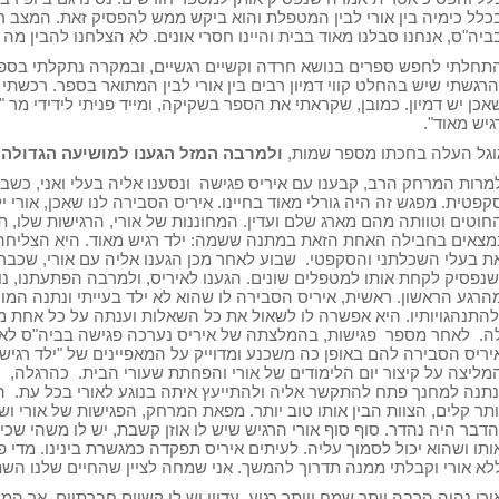
כלל כימיה בין אורי לבין המטפלת והוא ביקש ממש להפסיק זאת. המצב ר
ביה"ס, אנחנו סבלנו מאוד בבית והיינו חסרי אונים. לא הצלחנו להבין מה י
תחלתי לחפש ספרים בנושא חרדה וקשיים רגשיים, ובמקרה נתקלתי בספר "י
הרגשתי שיש בהחלט קווי דמיון רבים בין אורי לבין המתואר בספר. רכשתי
אכן יש דמיון. כמובן, שקראתי את הספר בשקיקה, ומייד פניתי לידידי מר "
גיש מאוד".
וגל העלה בחכתו מספר שמות,
ולמרבה המזל הגענו למושיעה הגדולה ש
מרות המרחק הרב, קבענו עם איריס פגישה ונסענו אליה בעלי ואני, כשבעל
קפטית. מפגש זה היה גורלי מאוד בחיינו. איריס הסבירה לנו שאכן, אורי י
חוטים וטוותה מהם מארג שלם ועדין. המחוננות של אורי, הרגישות שלו, ת
מצאים בחבילה האחת הזאת במתנה ששמה: ילד רגיש מאוד. היא הצליחה מא
ת בעלי השכלתני והסקפטי. שבוע לאחר מכן הגענו אליה עם אורי, שכבר
שנפסיק לקחת אותו למטפלים שונים. הגענו לאיריס, ולמרבה הפתעתנו, נוצר
הרגע הראשון. ראשית, איריס הסבירה לו שהוא לא ילד בעייתי ונתנה המו
להתנהגויותיו. היא אפשרה לו לשאול את כל השאלות וענתה על כל אחת מה
ה. לאחר מספר פגישות, בהמלצתה של איריס נערכה פגישה בביה"ס לאירי
יריס הסבירה להם באופן כה משכנע ומדוייק על המאפיינים של "ילד רגיש 
מליצה על קיצור יום הלימודים של אורי והפחתת שעורי הבית. כהרגלה,
נתנה למחנך פתח להתקשר אליה ולהתייעץ איתה בנוגע לאורי בכל עת. הח
ותר קלים, הצוות הבין אותו טוב יותר. מפאת המרחק, הפגישות של אורי וש
הדבר היה נהדר. סוף סוף אורי הרגיש שיש לו אוזן קשבת, יש לו משהי שכ
ותו ושהוא יכול לסמוך עליה. לעיתים איריס תפקדה כמגשרת בינינו. מדי פ
לא אורי וקבלתי ממנה תדרוך להמשך. אני שמחה לציין שהחיים שלנו השתנ
ורי נהיה הרבה יותר שמח ויותר רגוע. עדיין יש לו קשיים חברתיים, אך ה