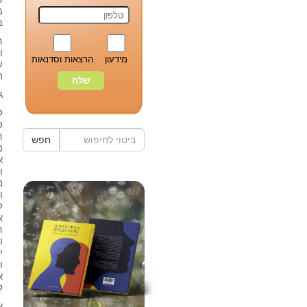
ב
ב
ה
ו
מידעון
הרצאות וסדנאות
ש
ר
ג
ל
ס
ה
חפש
נ
א
ו
מ
ו
ל
א
ה
ו
י
ו
א
ל
א