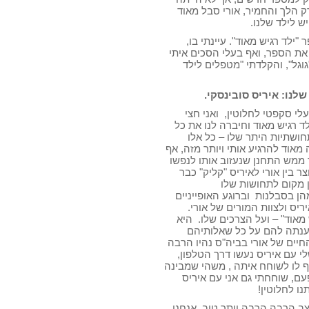
ק הלך והחמיר, אורי סבל מאוד
ש לילד שלנו.
לד רגיש מאוד". עיינתי בו,
 את הספר, ואף בעלי הסכים איתי
גוגל", והקלדתי "מטפלים לילד
לנו: איריס סובינסקי.
י סקפטי לחלוטין, ואני חצי
לד רגיש מאוד וחיברה לנו את כל
חושתיות היתר שלו – כל אלו
וד להרגיע אותי ויותר מזה, אף
 ממש התחנן שנעזוב אותו לנפשו
 בין אורי לאיריס "קליק" כבר
ן מקום לתחושות שלו
ן בסבלנות וברוגע האופייניים
ס ולצוות המורים של אורי.
מאוד" – ועל הצרכים שלו. היא
 ענתה להם על כל שאלותיהם
יים של אורי בביה"ס נהיו הרבה
לי עם איריס נעשו דרך הטלפון,
יף לו לשוחח איתה , משהי שמבינה
עם, שוחחתי גם אני עם איריס
ו לחלוטין!
מצב הרבה הרבה יותר טוב. אנחנו