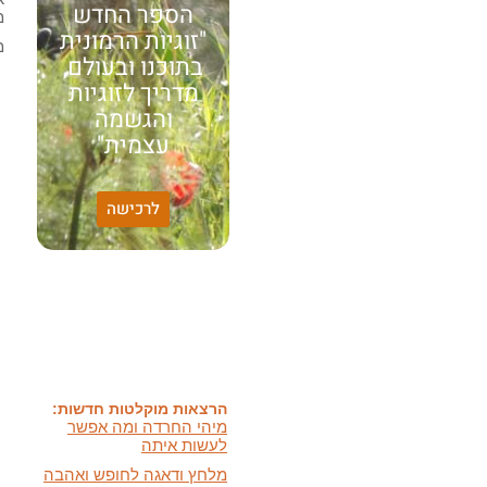
הספר החדש
מ
"זוגיות הרמונית
מ
בתוכנו ובעולם,
מדריך לזוגיות
והגשמה
עצמית"
לרכישה
האמונה שלי:
שונות היא שפע של אפשרויות,
עד שנותנים לה שם וקוראים
לה לקות.
אתר חדש:
אתר חדש לשיטה זוגיות
הרמונית
בעברית
ובאנגלית
הרצאות מוקלטות חדשות:
מיהי החרדה ומה אפשר
לעשות איתה
מלחץ ודאגה לחופש ואהבה
ועוד