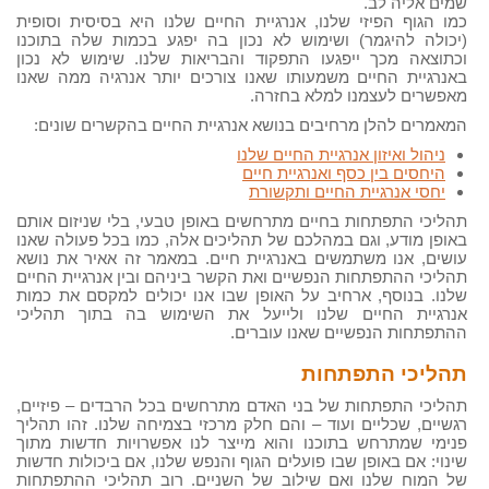
שמים אליה לב.
כמו הגוף הפיזי שלנו, אנרגיית החיים שלנו היא בסיסית וסופית
(יכולה להיגמר) ושימוש לא נכון בה יפגע בכמות שלה בתוכנו
וכתוצאה מכך ייפגעו התפקוד והבריאות שלנו. שימוש לא נכון
באנרגיית החיים משמעותו שאנו צורכים יותר אנרגיה ממה שאנו
מאפשרים לעצמנו למלא בחזרה.
המאמרים להלן מרחיבים בנושא אנרגיית החיים בהקשרים שונים:
ניהול ואיזון אנרגיית החיים שלנו
היחסים בין כסף ואנרגיית חיים
יחסי אנרגיית החיים ותקשורת
תהליכי התפתחות בחיים מתרחשים באופן טבעי, בלי שניזום אותם
באופן מודע, וגם במהלכם של תהליכים אלה, כמו בכל פעולה שאנו
עושים, אנו משתמשים באנרגיית חיים. במאמר זה אאיר את נושא
תהליכי ההתפתחות הנפשיים ואת הקשר ביניהם ובין אנרגיית החיים
שלנו. בנוסף, ארחיב על האופן שבו אנו יכולים למקסם את כמות
אנרגיית החיים שלנו ולייעל את השימוש בה בתוך תהליכי
ההתפתחות הנפשיים שאנו עוברים.
תהליכי התפתחות
תהליכי התפתחות של בני האדם מתרחשים בכל הרבדים – פיזיים,
רגשיים, שכליים ועוד – והם חלק מרכזי בצמיחה שלנו. זהו תהליך
פנימי שמתרחש בתוכנו והוא מייצר לנו אפשרויות חדשות מתוך
שינוי: אם באופן שבו פועלים הגוף והנפש שלנו, אם ביכולות חדשות
של המוח שלנו ואם שילוב של השניים. רוב תהליכי ההתפתחות