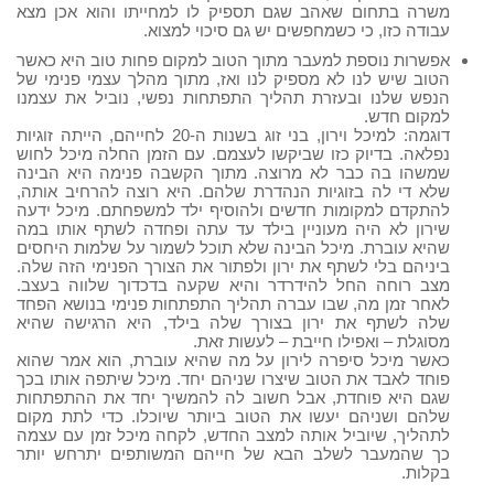
משרה בתחום שאהב שגם תספיק לו למחייתו והוא אכן מצא
עבודה כזו, כי כשמחפשים יש גם סיכוי למצוא.
אפשרות נוספת למעבר מתוך הטוב למקום פחות טוב היא כאשר
הטוב שיש לנו לא מספיק לנו ואז, מתוך מהלך עצמי פנימי של
הנפש שלנו ובעזרת תהליך התפתחות נפשי, נוביל את עצמנו
למקום חדש.
דוגמה: למיכל וירון, בני זוג בשנות ה-20 לחייהם, הייתה זוגיות
נפלאה. בדיוק כזו שביקשו לעצמם. עם הזמן החלה מיכל לחוש
שמשהו בה כבר לא מרוצה. מתוך הקשבה פנימה היא הבינה
שלא די לה בזוגיות הנהדרת שלהם. היא רוצה להרחיב אותה,
להתקדם למקומות חדשים ולהוסיף ילד למשפחתם. מיכל ידעה
שירון לא היה מעוניין בילד עד עתה ופחדה לשתף אותו במה
שהיא עוברת. מיכל הבינה שלא תוכל לשמור על שלמות היחסים
ביניהם בלי לשתף את ירון ולפתור את הצורך הפנימי הזה שלה.
מצב רוחה החל להידרדר והיא שקעה בדכדוך שלווה בעצב.
לאחר זמן מה, שבו עברה תהליך התפתחות פנימי בנושא הפחד
שלה לשתף את ירון בצורך שלה בילד, היא הרגישה שהיא
מסוגלת – ואפילו חייבת – לעשות זאת.
כאשר מיכל סיפרה לירון על מה שהיא עוברת, הוא אמר שהוא
פוחד לאבד את הטוב שיצרו שניהם יחד. מיכל שיתפה אותו בכך
שגם היא פוחדת, אבל חשוב לה להמשיך יחד את ההתפתחות
שלהם ושניהם יעשו את הטוב ביותר שיוכלו. כדי לתת מקום
לתהליך, שיוביל אותה למצב החדש, לקחה מיכל זמן עם עצמה
כך שהמעבר לשלב הבא של חייהם המשותפים יתרחש יותר
בקלות.