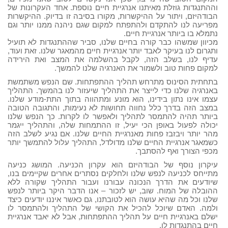
וההתנגדות גוזלת מאיתנו אנרגיית חיים נוספת. אחד העקרונות של
הבודהיזם, ויתור על ההיקשרות, מקורו בסיבה זו בדיוק. ההיקשרות
מפריעה לנו להתקדם ולהתפתח למקום שגם ניהנה ממנו יותר וגם
נתמלא בו ביותר אנרגיית חיים.
מכיוון שמשהו כבר קורה בחיים שלנו, סביר שההתנגדות לא תועיל
ותגרום לנו בעיקר לאבד יותר אנרגיית חיים מהמאגר שלנו. זאת ועוד,
עדיף לנו, בשלב הזה, לקבל בהשלמה את המצב ואת הירידה
למקום פחות טוב ולשמור את האנרגיה שלנו להמשך.
בתחתית הסינוס מתרחש תהליך ההתפתחות. שם הנפש משתמשת
באנרגיה שלנו כדי לייצר את התהליך שיעזור לנו בהמשך. התהליך
עצמו אינו נתון בידינו, הוא מוּנע ומתהווה בתוך התת-מודע שלנו.
במצב הזה בדרך כלל נחווה תחושות לא נעימות, והתגובה הטובה
ביותר תהיה להתמסר לתהליך ולאפשר לו לקרות. כך הנפש שלנו
יכולה לפעול באופן הכי יעיל, זו ההתמחות שלה, והתהליך ייגמר
מהר יותר ויבזבז פחות מאנרגיית החיים שלנו. אם נגיע לשלב הזה
כשמאגר אנרגיית החיים שלנו מדולדל, התהליך עלול להתמשך יותר
מכפי הצורך ואף להסתבך.
עיקרון נוסף של הבודהיזם הוא עקרון הכניעה. המושג כניעה
מתייחס לכניעה לנפש שלנו ולחלקים נסתרים אחרים שקיימים בנו,
שיודעים את הדרך הנכונה עבורנו ועבור התהליך שקורה ללא
ההובלה של המוח. שוב, יש לזכור – אנו הדבר היקר ביותר לנפש
שלנו וכל מה שהיא עושה הוא לטובתנו, גם כאשר איננו יודעים כיצד
ולמה. האדם שיוכל להכיל את הקושי של התהליך ולהתמסר לו
ישלם באנרגיית חיים על תהליך ההתפתחות, אבל לא יאבד אנרגיית
חיים בהתנגדות לו.