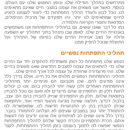
מתרחשים במהלך הגדילה שלנו ובזמן המפגש שלנו עם העולם.
בנוסף, כאשר אנו מוצאים את עצמנו במצבי חיים שאינם מתאימים
לנו, נוכל לכוון ולעודד תהליך התפתחות כדי לעזור לעצמנו להגיע
לחיים שמתאימים לנו יותר. זהו תפקידם של מרבית הטיפולים,
הסדנאות וחומרי הקריאה והלמידה.
כמו כל דבר שאנו עושים, גם בתהליכי ההתפתחות אנו משתמשים
באנרגיית החיים שלנו. לאופן שבו נתנהל בתוך התהליך יש השפעה
גדולה על מצב אנרגיית החיים שלנו בסיומו של התהליך ועל
התועלת שנוכל להפיק ממנו.
תהליכי התפתחות נפשיים
הנפש שלנו מתפתחת כל הזמן ומשתדלת להתקדם יחד עם החיים
שלנו כדי להתאים את עצמה למצבים החדשים שאנו פוגשים בחיים
שלנו. זוהי פרוצדורה שחוזרת על עצמה לכל אורך החיים שלנו.
תהליכי ההתפתחות הנפשיים מלווים את כל חיינו, אולם בדרך כלל
איננו מודעים להם, שכן מטבעם הם פנימיים יותר מתהליכי
ההתפתחות האחרים ולכן קשה יותר להבחין בהם. אנו כן יכולים
לחוות חלק מן התסמינים שהם מייצרים ולא פעם גם נוכל להבחין
בתוצאות שלהם. חלק מן התסמינים שניתן להבחין בהם הם: עצב,
בלבול, דכדוך, חולשה שאינה מגיעה מהגוף הפיזי ועוד, והתוצאות
שניתן להבחין בהן הן התנהגויות חדשות לנו, שמאפשרות לנו
להתמודד יותר טוב במצבים שעימם לא הצלחנו להתמודד בעבר.
בדרך כלל איננו שמים לב לאיתותים אלו ואיננו יודעים מה לעשות
איתם. הכרת התסמינים והכרת הקשר שלהם לתהליך ההתפתחות
הנפשי יאפשרו לנו לתמוך בעצמנו בזמן תהליך ההתפתחות, לקצר