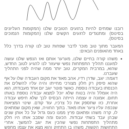
רובנו שמחים להיות ברגעים הטובים שלנו (המקומות העליונים
בסינוס) ומתנגדים לרגעים הקשים שלנו (המקומות הנמוכים
בסינוס).
המעבר מתוך טוב מוכר לדבר שפחות טוב לנו קורה בדרך כלל
באחד מהאופנים הבאים:
משהו קורה בחיים שלנו, מערער אותם ואז הנפש שלנו עושה
למעננו תהליך התפתחות נפשי שיעזור לנו להגיע לטוב החדש,
שהוא, במרבית המקרים, טוב יותר ממה שהיה לפני התהליך
שעברנו.
דוגמה: יוגב, שדרן רדיו, אהב מאוד את מקום העבודה שלו על אף
שהוא סיפק רק חלק מצורכי מחייתו והיה עליו להשלים את
הכנסתו בעבודה נוספת. כאשר פוטר יוגב יום אחד מעבודתו, הוא
היה אומלל והיה בטוח שלא יוכל למצוא עבודה נוספת באותו
תחום. אמונה זו עצמה הייתה הבסיס לכך שלא חיפש עבודה
אחרת, כזו שתספק את כל צרכיו, עוד קודם. שינוי המציאות
שנכפה עליו ציער אותו מאוד. בתוך החוויה, שאין מקום שמתאים
לו, קרה משהו ופתאום פרץ ממנו כעס גדול על כל אותן שנים
שבהן עבד בשתי עבודות. הכעס ומה שסבב אותו היו חלק
מתהליך התפתחות נפשי שהכין את יוגב להמשך. אחרי
התחושות הקשות, משהו בו התחזק והוא מצא את עצמו מחפש