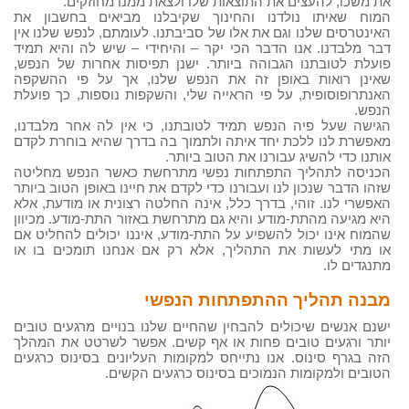
את משכו, להעצים את התוצאות שלו ולצאת ממנו מחוזקים.
המוח שאיתו נולדנו והחינוך שקיבלנו מביאים בחשבון את
האינטרסים שלנו וגם את אלו של סביבתנו. לעומתם, לנפש שלנו אין
דבר מלבדנו. אנו הדבר הכי יקר – והיחידי – שיש לה והיא תמיד
פועלת לטובתנו הגבוהה ביותר. ישנן תפיסות אחרות של הנפש,
שאינן רואות באופן זה את הנפש שלנו, אך על פי ההשקפה
האנתרופוסופית, על פי הראייה שלי, והשקפות נוספות, כך פועלת
הנפש.
הגישה שעל פיה הנפש תמיד לטובתנו, כי אין לה אחר מלבדנו,
מאפשרת לנו ללכת יחד איתה ולתמוך בה בדרך שהיא בוחרת לקדם
אותנו כדי להשיג עבורנו את הטוב ביותר.
הכניסה לתהליך התפתחות נפשי מתרחשת כאשר הנפש מחליטה
שזהו הדבר שנכון לנו ועבורנו כדי לקדם את חיינו באופן הטוב ביותר
האפשרי לנו. זוהי, בדרך כלל, אינה החלטה רצונית או מודעת, אלא
היא מגיעה מהתת-מודע והיא גם מתרחשת באזור התת-מודע. מכיוון
שהמוח אינו יכול להשפיע על התת-מודע, איננו יכולים להחליט אם
או מתי לעשות את התהליך, אלא רק אם אנחנו תומכים בו או
מתנגדים לו.
מבנה תהליך ההתפתחות הנפשי
ישנם אנשים שיכולים להבחין שהחיים שלנו בנויים מרגעים טובים
יותר ורגעים טובים פחות או אף קשים. אפשר לשרטט את המהלך
הזה בגרף סינוס. אנו נתייחס למקומות העליונים בסינוס כרגעים
הטובים ולמקומות הנמוכים בסינוס כרגעים הקשים.