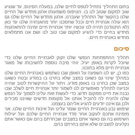
בתום התהליך נתחיל לטפס לחיים שלנו, במעלה הסינוס, עד שנגיע
שוב למקום שטוב לנו בו. הטיפוס משמעותו ארגון מחדש של החיים
שלנו בהקשר של התהליך שעברנו. ארגון מחדש של החיים שלנו גם
הוא עולה אנרגיית חיים וככל שחסכנו יותר מהאנרגיה שלנו עד כאן
(לא התנגדנו) תהיה לנו עכשיו יותר אנרגיית חיים זמינה להתארגנות
מחדש בחיים כדי להגיע למקום שבו טוב לנו ושם אנו מתמלאים
מחדש באנרגיית חיים.
סיכום
תהליך ההתפתחות הנפשי שלנו זקוק לאנרגיית החיים שלנו כדי
שיוכל לקרות באופן יעיל. זוהי סיבה נוספת לחשיבותו של מאגר
אנרגיית חיים מלא בתוכנו.
כמו כן, יש לנו השפעה על האופן שבו נשתמש באנרגיית החיים שלנו
במהלך שינוי גם כשאנו במצב שלא בחרנו בו במודע ובטח כשאנו
במצב שכן בחרנו בו באופן מודע. ויתור על ההיקשרות לטוב שהיה
וכניעה לתהליך מאפשרים לנו לשמור יותר אנרגיית חיים לשלב שבו
נבנה את חיינו ממקום חדש. כדי לעשות זאת עלינו לסמוך על הנפש
שלנו ולהניח לה להוביל אותנו אל מקומות חדשים שאיננו מכירים
ולכן גם איננו יודעים להגיע אליהם בעצמנו.
שימוש נבון באנרגיית החיים שומר עלינו ועל איכות החיים שלנו. אני
מזמינה אתכם לעקוב אחר מדד אנרגיית החיים שלכם ועל יעילות
השימוש בה גם כאשר אתם במצבים שבחרתם בהם וגם כאשר אתם
נקלעים למצבים שלא אתם בחרתם בהם.