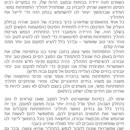
כשאדם חווה ירידה בכוחות ובמצב הרוח שלו, זה במקרים רבים
הסימן הראשון שניתן להבחין בו, שמתחיל תהליך התפתחות נפשי.
המידע שבהמשך יעזור לנו להשתמש בנתון הזה כדי לייעל את
התהליך.
כל אחד מהאופנים שתיארנו כרוך בעזיבה של הטוב שהיה (בחלק
העליון של הסינוס) וירידה לתחתית הסינוס (המקומות הקשים לנו).
בשלב הזה, של הירידה והמעבר דרך התחתית, הנפש מגייסת
תהליך התפתחות מתאים לסיטואציה כדי לעזור לנו להגיע לטוב הכי
מהר והכי טוב שאפשר – ובדרך כלל להגיע למקום טוב יותר ממה
שהיה קודם.
תהליך התפתחות נפשי טומן בחובו שינוי בנו ובתפיסה שלנו את
החיים באופן כזה שנוכל להתמודד עם המצב הקיים באופן טוב יותר
עבורנו. לכשיסתיים התהליך, נהיה במקום פנימי חדש ותהיה לנו
האפשרות הפנימית שלה אנו זקוקים כדי לעלות למקום טוב יותר
עבורנו בחיים שלנו (עלייה בסינוס אל מקום גבוה חדש).
תהליך התפתחות נפשי בהכרח אומר שינוי פנימי והתוצאה שלו
משנה גם משהו בחיים החיצוניים שלנו. אחרי שהתקיים תהליך
התפתחות נפשי, אנו משתנים ולכן בעצם לעולם לא נשוב להיות מי
שהיינו וגם החיים שלנו ישתנו בהתאם.
שימו לב, בסינוס שמשורטט לעיל המצב שאנו קוראים לו טוב
(החלק הגבוה) הולך וגדל (נהיה יותר גבוה מפעם לפעם), וכך זה
בדרך כלל גם בחיים. כאשר תהליכי ההתפתחות מקבלים את
האישור ואת התנאים הנחוצים להם, מתאפשר להם לעשות את
שהנפש שלנו מבקשת עבורנו, וכתוצאה מכך נוכל בהמשך לייצר לנו
חיים שמתאימים וטובים לנו יותר מאלה שחיינו בעבר.
ישנן אפשרויות שונות לחבור לנפש בתהליך שהיא עושה, ובכך גם