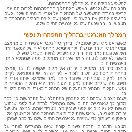
להשפיע במידת מה על תהליך ההתפתחות.
החבירה שלנו לנפש והאפשור לתהליך ההתפתחות לקרות הם עניין
קריטי במידת ההשפעה של התהליך על אנרגיית החיים שלנו. לשם
כך עלינו להבין את הקשר בין האופן שבו קורה תהליך ההתפתחות
הטבעי ובין ההשפעה שלו על אנרגיית החיים שלנו.
המהלך
האנרגטי בתהליך התפתחות נפשי
כאשר אנו מרגישים שטוב לנו, בדרך כלל נקבל אנרגיית חיים מהמצב
ומאגר אנרגיית החיים שלנו ילך ויתמלא. ההתמלאות של המאגר הזה
היא שקובעת כמה כוח יהיה לנו בשביל לחיות ובשביל לפעול.
כאשר לא טוב לנו, זה אומר שאנחנו מנותקים ממה שממלא אותנו
באנרגיית חיים.
במצב כזה אנו מתחילים ירידה אל מקום שקשה לנו בו (ונמצא
בתחתית הסינוס). חשוב לזכור – לירידה הזו יש פוטנציאל לקדם
אותנו למקום טוב יותר, שיחבר אותנו למה שממלא אותנו אנרגיית
חיים. מה שיקדם אותנו למקום הטוב הזה הוא תהליך התפתחות
נפשי. הקלות, המהירות והעלות של התהליך באנרגיית חיים תלויות
בנו.
ישנם מצבים שבהם נוכל להבחין בהתחלה של התרחשות כזו כבר
מתוך כך שאנרגיית החיים שלנו מתחילה לרדת עוד לפני שנחוש
רגשות לא נעימים או לפני שנבין מה מטריד אותנו. במצב זה, של
ירידת האנרגיה, יש אפשרות לזהות את המהלך מהר ולהצטרף אליו
באופן מודע תוך כדי שמירה על אנרגיית החיים שלנו עד כמה שניתן.
מטבע הדברים, הרבה פעמים קורה שאנו מתנגדים לוותר על
המקום הטוב שהיינו בו, שכן אנו נקשרים לטוב שאנו מכירים,