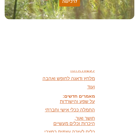
לרכישה
האמונה שלי:
שונות היא שפע של אפשרויות,
עד שנותנים לה שם וקוראים
לה לקות.
אתר חדש:
אתר חדש לשיטה זוגיות
הרמונית
בעברית
ובאנגלית
הרצאות מוקלטות חדשות:
מיהי החרדה ומה אפשר
לעשות איתה
מלחץ ודאגה לחופש ואהבה
ועוד
מאמרים חדשים:
על שפע והישרדות
החמלה ככלי אישי וחברתי
חושך ואור,
היכרות וכלים מעשיים
כלים לעזרה עצמית במצבי
לחץ ודאגה
המידעון החדש: