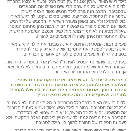
לילד רגיש מאוד יש מין אנטנה שקולטת הכל, וכשהוא נמצא בחברת
ילדים הוא מרגיש כל מה שהם מרגישים ואפילו את המבוגרים
שבסביבה. המצב הזה גורם לילד הרגיש מאוד הצפה רגשית
שמפריעה לו לתפקד. מצד שני, כשיש סביבו שקט, ילד רגיש מאוד
יכול להתרכז ולחשוב באופן מעורר השתאות. המפגש של ילד רגיש
מאוד עם העולם מעורר בו שאלות רבות, רבות מהן מתחום המוסר.
שאלות מסוג זה לא תמיד מתאימות לגילו ולמצב המערכת הרגשית
שלו וההתמודדות איתן קשה לו ולפעמים גם להוריו.
פעמים רבות המסגרת החינוכית אינה מבינה את הילד הרגיש מאוד
ואינה יכולה לספק לו את התמיכה שלה הוא זקוק כדי להסתדר
בסביבה רגילה ולפעמים נוספים לכך גם אתגרים חברתיים.
בעיניי, וכפי שמציינת הפסיכולוגית ד"ר איילין ארון בספריה, הרגישות
הגבוהה היא סוג של מחוננות, יכולת מוגברת, בהחלט לא לקות ואולי
אף הבסיס לכל סוגי המחוננויות האחרות.
במפגש שלי עם ילד רגיש מאוד אני מחזקת את תחושותיו
ומלמדת אותו לסמוך על עצמו גם אם החברה סביבו חושבת
אחרת.
בנוסף, אנחנו מפתחים ביחד את היכולת שלו להסביר
לסביבה ולשתף אותה במה שהוא מרגיש וצריך.
ילדים רגישים מאוד בדרך כלל מבורכים ביכולות גבוהות ולא פעם זה
מבלבל את הסביבה. כהורים לילד רגיש מאוד נשמע לעתים תכופות
את המשפט: "הוא כל כך מוכשר, אז איך זה שהוא לא מסתדר".
הסביבה אינה מבינה למה ילד שמצטיין ביכולות כאלה מתקשה, ולא
פעם זה תפקידו של ההורה לתווך בין הילד לסביבתו.
כשיש לנו ילד רגיש מאוד, חשוב שאנו, כהורים, נדע במה מדובר