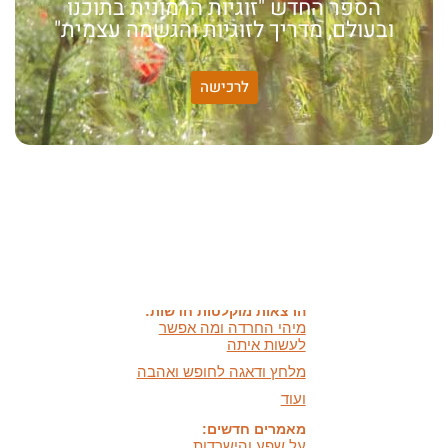
הספר החדש "זוגיות הרמונית בתוכנו
ובעולם, מדריך לזוגיות והגשמה עצמית"
לרכישה
האמונה שלי:
שונות היא שפע של אפשרויות,
עד שנותנים לה שם וקוראים
לה לקות.
אתר חדש:
אתר חדש לשיטה זוגיות
הרמונית
בעברית
ובאנגלית
הרצאות מוקלטות חדשות:
מיהי החרדה ומה אפשר
לעשות איתה
מלחץ ודאגה לחופש ואהבה
ועוד
מאמרים חדשים:
על שפע והישרדות