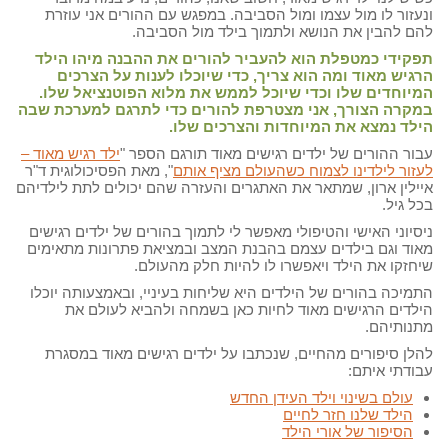
ונעזור לו מול עצמו ומול הסביבה. במפגש עם ההורים אני עוזרת
להם להבין את הנושא ולתמוך בילד מול הסביבה.
תפקידי כמטפלת הוא להעביר להורים את ההבנה מיהו הילד
הרגיש מאוד ומה הוא צריך, כדי שיוכלו לענות על הצרכים
המיוחדים שלו וכדי שיוכל לממש את מלוא הפוטנציאל שלו.
במקרה הצורך, אני מצטרפת להורים כדי לתרגם למערכת שבה
הילד נמצא את המיוחדות והצרכים שלו.
עבור ההורים של ילדים רגישים מאוד תורגם הספר "
ילד רגיש מאוד –
לעזור לילדינו לצמוח כשהעולם מציף אותם
", מאת הפסיכולוגית ד"ר
איילין ארון, שמתאר את האתגרים והעזרה שהם יכולים לתת לילדיהם
בכל גיל.
ניסיוני האישי והטיפולי מאפשר לי לתמוך בהורים של ילדים רגישים
מאוד וגם בילדים עצמם בהבנת המצב ובמציאת פתרונות מתאימים
שיחזקו את הילד ויאפשרו לו להיות חלק מהעולם.
התמיכה בהורים של הילדים היא שליחות בעיניי, ובאמצעותה יוכלו
הילדים הרגישים מאוד לחיות כאן בשמחה ולהביא לעולם את
מתנותיהם.
להלן סיפורים מהחיים, שנכתבו על ילדים רגישים מאוד במסגרת
עבודתי איתם:
עולם בשינוי וילד העידן החדש
הילד שלנו חזר לחיים
הסיפור של אורי הילד