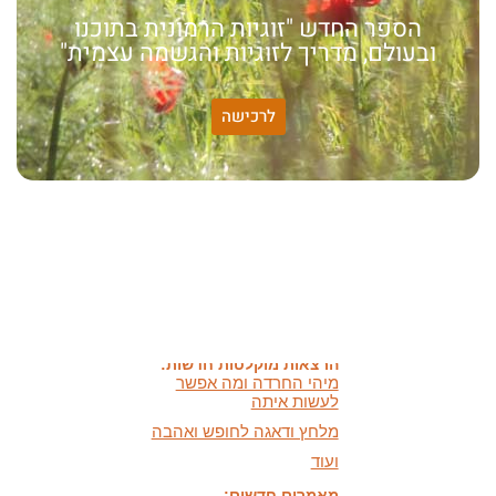
הספר החדש "זוגיות הרמונית בתוכנו
ובעולם, מדריך לזוגיות והגשמה עצמית"
לרכישה
האמונה שלי:
שונות היא שפע של אפשרויות,
עד שנותנים לה שם וקוראים
לה לקות.
אתר חדש:
אתר חדש לשיטה זוגיות
הרמונית
בעברית
ובאנגלית
הרצאות מוקלטות חדשות:
מיהי החרדה ומה אפשר
לעשות איתה
מלחץ ודאגה לחופש ואהבה
ועוד
מאמרים חדשים:
על שפע והישרדות