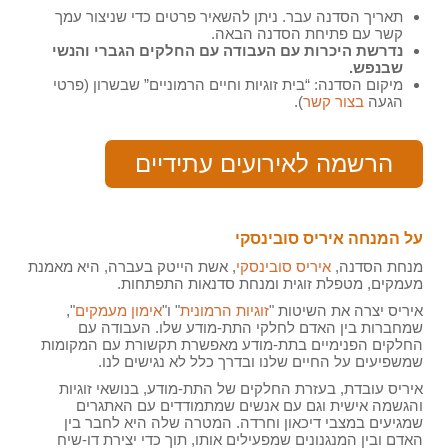
תאריך הסדנה עבר. ניתן להשאיר פרטים כדי שניצור עמך
קשר עם פתיחת הסדנה הבאה.
נדרשת היכרות עם העבודה עם החלקים הגברי והנשי
שבנפש.
מיקום הסדנה: “בית זוגיות וחיים הרמוניים” שבשרון (פרטי
הגעה
בצור קשר
).
הרשמה לאירועים עתידיים
על המנחה איריס סובינסקי
מנחת הסדנה,
איריס סובינסקי
, אשת הייטק בעברה, היא מאמנת
מעמקים, מטפלת זוגית ומנחת סדנאות התפתחות.
איריס יצרה את השיטות "
זוגיות הרמונית
" ו"
אימון מעמקים
",
שמחברות בין האדם לחלקי התת-מודע שלו. העבודה עם
החלקים הפנימיים בתת-מודע מאפשרת תקשורת עם המקומות
שמשפיעים על החיים שלנו ובדרך כלל לא נגישים לנו.
איריס עובדת, בעזרת החלקים של התת-מודע, בנושאי זוגיות
והגשמה אישית וגם עם אנשים שמתמודדים עם האתגרים
שמגיעים במצבי דיכאון וחרדה. המטרה שלה היא לחבר בין
האדם ובין המנגנונים שמפעילים אותו, תוך כדי יצירת דו-שיח