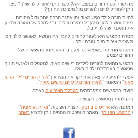
מה קורה לנו ההורים במצב הזה? כיצד ניתן לעזור לילד שלנו? כיצד
ניתן לעזור לילדים ולהורים מול מערכת החינוך?
להיות הורה לילד רגיש מאוד זהו אתגר הרבה יותר גדול מהורות
רגילה וחשוב להורה לקבל תמיכה וכלים, כדי להקל על ההורה ולדייק
את המענה שהילד יקבל.
מטרת המפגש היא לעזור להורים להבין את הנושא ולאפשר לילדיהם
ולעצמם איכות חיים טובה יותר.
המפגש מתייחד באופי אינטראקטיבי והוא מונע מהשאלות של
ההורים עצמם.
המפגש מתאים להורים לילדים רגישים מאוד, למטפלים ולאנשי חינוך
שפוגשים בעבודתם ילדים כאלו.
אפשר להגיע להרצאה אחרי קריאת המידעון "
להיות הורים לילד רגיש
מאוד
" והמאמר "
להיות הורים לילדים רגישים מאוד
".
מועדי המפגשים מתפרסמים
בטבלת האירועים
באתר.
ניתן להזמין מפגשים לקבוצות.
המרצה היא
איריס סובינסקי
, יוצרת השיטות "
זוגיות הרמונית
"
ו"
המפגש הפנימי
". מאמרים ופרטים נוספים ניתן למצוא
באתר
.