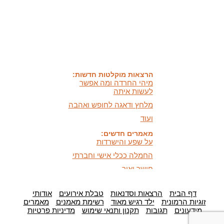
שונות היא שפע של אפשרויות,
עד שנותנים לה שם וקוראים
לה לקות.
אתר חדש:
אתר חדש לשיטה זוגיות
הרמונית
בעברית
ובאנגלית
הרצאות מוקלטות חדשות:
מיהי החרדה ומה אפשר
לעשות איתה
מלחץ ודאגה לחופש ואהבה
ועוד
מאמרים חדשים:
על שפע והישרדות
החמלה ככלי אישי וחברתי
חושך ואור,
היכרות וכלים מעשיים
כלים לעזרה עצמית במצבי
לחץ ודאגה
דף הבית
הרצאות וסדנאות
טבלת אירועים
אודותי
זוגיות הרמונית
ילד רגיש מאוד
רשימת מאמנים
מאמרים
המידעון החדש:
מידעונים
תגובות
תקנון ותנאי שימוש
מדיניות פרטיות
מידעון סתיו 2025 - המסע
האישי שלנו