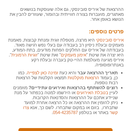
ההרצאות של איריס סובינסקי, גם אלה שעוסקות בנושאים
מאתגרים, מועברות בצורה חווייתית ובהומור, שעוזרים להבין את
הנושא באופן אחר.
פרטים נוספים:
איריס סובינסקי
היא מרצה, מטפלת זוגית ומנחת קבוצות, מאמנת
מעמקים ובעלת ניסיון רב בעבודה עם בעלי נפש רגישה מאוד.
בעבודתה של איריס עם החלקים הפחות מודעים, בתת-המודע,
היא יצרה את שיטת "
אימון מעמקים
" ואת שיטת "
זוגיות הרמונית
".
איריס מגיעה מעולמות ההיי-טק בעברה ובעלת רקע
באנתרופוסופיה.
תאריך ההרצאה עבר
והיא כעת
זמינה כאן לצפייה
. כמו
כן, בעמוד
הרצאות מוקלטות
תמצאו הקלטות של הרצאות
רבות נוספות.
רוצים להשתתף בהרצאות ואירועים עתידיים?
מוזמנים
לעיין
בטבלת האירועים
או הירשמו למטה בכפתור על מנת
שניידע אתכם על ההרצאות והסדנאות הקרובות.
ניתן להזמין את ההרצאה או כל הרצאה אחרת למועד
שתבחרו, בזום או במקום שתבחרו. לשם כך, אנא
צרו
קשר
באתר או בטלפון
054-4235787
.