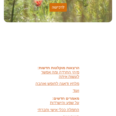
לרכישה
האמונה שלי:
שונות היא שפע של אפשרויות,
עד שנותנים לה שם וקוראים
לה לקות.
אתר חדש:
אתר חדש לשיטה זוגיות
הרמונית
בעברית
ובאנגלית
הרצאות מוקלטות חדשות:
מיהי החרדה ומה אפשר
לעשות איתה
מלחץ ודאגה לחופש ואהבה
ועוד
מאמרים חדשים:
על שפע והישרדות
החמלה ככלי אישי וחברתי
חושך ואור,