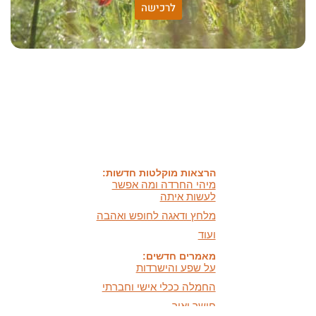
לרכישה
האמונה שלי:
שונות היא שפע של אפשרויות,
עד שנותנים לה שם וקוראים
לה לקות.
אתר חדש:
אתר חדש לשיטה זוגיות
הרמונית
בעברית
ובאנגלית
הרצאות מוקלטות חדשות:
מיהי החרדה ומה אפשר
לעשות איתה
מלחץ ודאגה לחופש ואהבה
ועוד
מאמרים חדשים:
על שפע והישרדות
החמלה ככלי אישי וחברתי
חושך ואור,
היכרות וכלים מעשיים