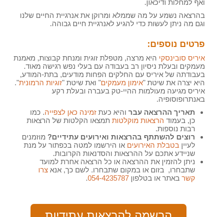
ואף למחלות ודיכאון.
בהרצאה נשמע על מה שממלא ומרוקן את אנרגיית החיים שלנו
וגם מה ניתן לעשות כדי להגיע לאנרגיית חיים גבוהה.
פרטים נוספים:
איריס סובינסקי
היא מרצה, מטפלת זוגית ומנחת קבוצות, מאמנת
מעמקים ובעלת ניסיון רב בעבודה עם בעלי נפש רגישה מאוד.
בעבודתה של איריס עם החלקים הפחות מודעים, בתת-המודע,
היא יצרה את שיטת "
אימון מעמקים
" ואת שיטת "
זוגיות הרמונית
".
איריס מגיעה מעולמות ההיי-טק בעברה ובעלת רקע
באנתרופוסופיה.
תאריך ההרצאה עבר
והיא כעת
זמינה כאן לצפייה
. כמו
כן, בעמוד
הרצאות מוקלטות
תמצאו הקלטות של הרצאות
רבות נוספות.
רוצים להשתתף בהרצאות ואירועים עתידיים?
מוזמנים
לעיין
בטבלת האירועים
או הירשמו למטה בכפתור על מנת
שניידע אתכם על ההרצאות והסדנאות הקרובות.
ניתן להזמין את ההרצאה או כל הרצאה אחרת למועד
שתבחרו, בזום או במקום שתבחרו. לשם כך, אנא
צרו
קשר
באתר או בטלפון
054-4235787
.
הרשמה להרצאות עתידיות