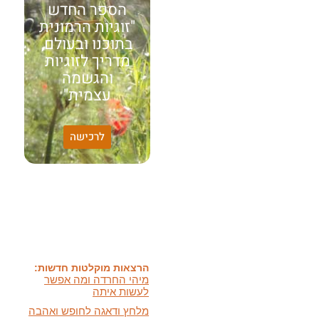
הספר החדש
"זוגיות הרמונית
בתוכנו ובעולם,
מדריך לזוגיות
והגשמה
עצמית"
לרכישה
האמונה שלי:
שונות היא שפע של אפשרויות,
עד שנותנים לה שם וקוראים
לה לקות.
אתר חדש:
אתר חדש לשיטה זוגיות
הרמונית
בעברית
ובאנגלית
הרצאות מוקלטות חדשות:
מיהי החרדה ומה אפשר
לעשות איתה
מלחץ ודאגה לחופש ואהבה
ועוד