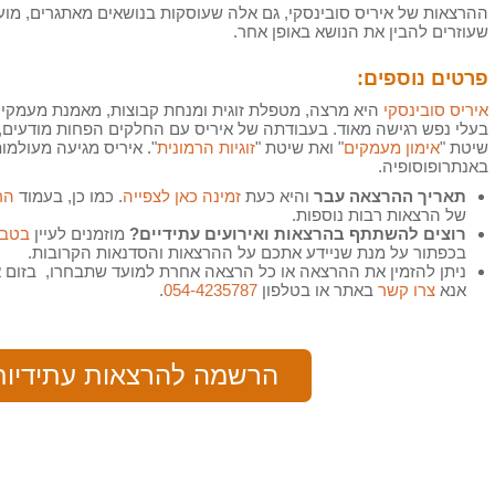
ההרצאות של איריס סובינסקי, גם אלה שעוסקות בנושאים מאתגרים, מועבר
שעוזרים להבין את הנושא באופן אחר.
פרטים נוספים:
איריס סובינסקי
היא מרצה, מטפלת זוגית ומנחת קבוצות, מאמנת מעמקים 
בעלי נפש רגישה מאוד. בעבודתה של איריס עם החלקים הפחות מודעים,
שיטת "
אימון מעמקים
" ואת שיטת "
זוגיות הרמונית
". איריס מגיעה מעולמ
באנתרופוסופיה.
תאריך ההרצאה עבר
והיא כעת
זמינה כאן לצפייה
. כמו כן, בעמוד
הר
של הרצאות רבות נוספות.
רוצים להשתתף בהרצאות ואירועים עתידיים?
מוזמנים לעיין
בטבל
בכפתור על מנת שניידע אתכם על ההרצאות והסדנאות הקרובות.
ניתן להזמין את ההרצאה או כל הרצאה אחרת למועד שתבחרו, בזום 
אנא
צרו קשר
באתר או בטלפון
054-4235787
.
הרשמה להרצאות עתידיות