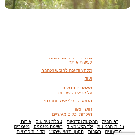
האמונה שלי:
שונות היא שפע של אפשרויות,
עד שנותנים לה שם וקוראים
לה לקות.
אתר חדש:
אתר חדש לשיטה זוגיות
הרמונית
בעברית
ובאנגלית
הרצאות מוקלטות חדשות:
מיהי החרדה ומה אפשר
לעשות איתה
מלחץ ודאגה לחופש ואהבה
ועוד
מאמרים חדשים:
על שפע והישרדות
החמלה ככלי אישי וחברתי
חושך ואור,
היכרות וכלים מעשיים
כלים לעזרה עצמית במצבי
דף הבית
הרצאות וסדנאות
טבלת אירועים
אודותי
לחץ ודאגה
זוגיות הרמונית
ילד רגיש מאוד
רשימת מאמנים
מאמרים
מידעונים
תגובות
תקנון ותנאי שימוש
מדיניות פרטיות