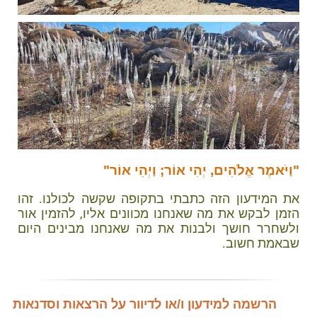
"וַיֹּאמֶר אֱלֹהִים, יְהִי אוֹר; וַיְהִי אוֹר"
את המידעון הזה כתבתי בתקופה שקשה לכולנו. זהו
הזמן לבקש את מה שאנחנו מכוונים אליו, להזמין אור
ולשחרר חושך ולבנות את מה שאנחנו מבינים היום
שבאמת חשוב.
הרשמה למידעון ו/או לדיוור על הרצאות וסדנאות