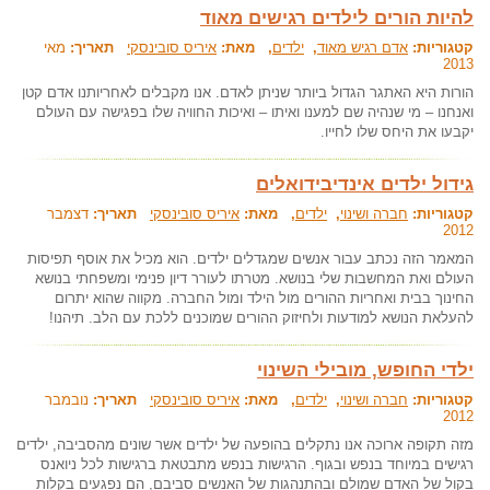
להיות הורים לילדים רגישים מאוד
קטגוריות:
אדם רגיש מאוד
,
ילדים
, מאת:
איריס סובינסקי
תאריך:
מאי
2013
הורות היא האתגר הגדול ביותר שניתן לאדם. אנו מקבלים לאחריותנו אדם קטן
ואנחנו – מי שנהיה שם למענו ואיתו – ואיכות החוויה שלו בפגישה עם העולם
יקבעו את היחס שלו לחייו.
גידול ילדים אינדיבידואלים
קטגוריות:
חברה ושינוי
,
ילדים
, מאת:
איריס סובינסקי
תאריך:
דצמבר
2012
המאמר הזה נכתב עבור אנשים שמגדלים ילדים. הוא מכיל את אוסף תפיסות
העולם ואת המחשבות שלי בנושא. מטרתו לעורר דיון פנימי ומשפחתי בנושא
החינוך בבית ואחריות ההורים מול הילד ומול החברה. מקווה שהוא יתרום
להעלאת הנושא למודעות ולחיזוק ההורים שמוכנים ללכת עם הלב. תיהנו!
ילדי החופש, מובילי השינוי
קטגוריות:
חברה ושינוי
,
ילדים
, מאת:
איריס סובינסקי
תאריך:
נובמבר
2012
מזה תקופה ארוכה אנו נתקלים בהופעה של ילדים אשר שונים מהסביבה, ילדים
רגישים במיוחד בנפש ובגוף. הרגישות בנפש מתבטאת ברגישות לכל ניואנס
בקול של האדם שמולם ובהתנהגות של האנשים סביבם, הם נפגעים בקלות