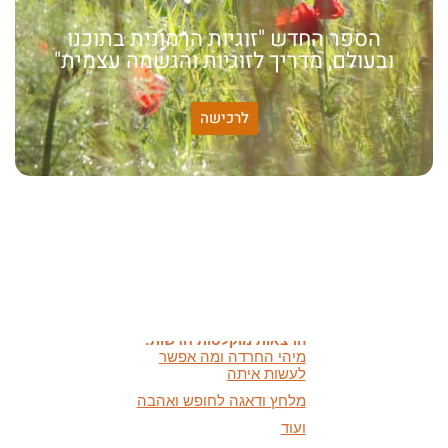
הספר החדש "זוגיות הרמונית בתוכנו
ובעולם, מדריך לזוגיות והגשמה עצמית"
לרכישה
האמונה שלי:
שונות היא שפע של אפשרויות,
עד שנותנים לה שם וקוראים
לה לקות.
אתר חדש:
אתר חדש לשיטה זוגיות
הרמונית
בעברית
ובאנגלית
הרצאות מוקלטות חדשות:
מיהי החרדה ומה אפשר
לעשות איתה
מלחץ ודאגה לחופש ואהבה
ועוד
מאמרים חדשים: