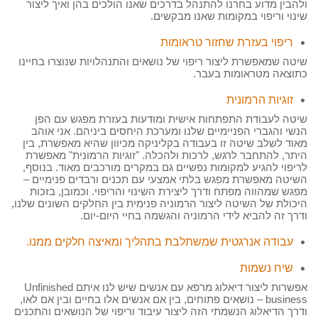
ולהבין מדוע בחרנו להתנהל בדרכים שאנו הולכים בהן ואיך ליצור
שינוי וריפוי במקומות שאנו מבקשים.
ריפוי בעזרת שחזור טראומות
שיטה שמאפשרת ליצור ריפוי של נושאים והתנהלויות שנוצרו בחיינו
כתוצאה מטראומות בעבר.
זוגיות הרמונית
שיטה לעבודת התפתחות אישית ומודעות בעזרת מפגש עם הפן
הנשי והגברי הפניימיים שלנו ומערכת היחסים ביניהם. אני אוהב
מאוד לשלב שיטה זו בעבודה בקליניקה מכיוון שהיא מאפשרת, בין
היתר, להתחבר לרגש, לרכות ולהכלה. "זוגיות הרמונית" מאפשרת
לריפוי להגיע למקומות נפשיים גם במקרים מורכבים מאוד. בנוסף,
השיטה מאפשרת מפגש בלתי אמצעי עם תכנים ורבדים פנימיים –
מפגש שמהווה מפתח ודרך ליצירת השינוי והריפוי. וכמובן, בזכות
היכולת של השיטה ליצור הרמוניה פנימית בין החלקים השונים שלנו,
ודרך זה להביא לידי הרמוניה והגשמה בחיי היום-יום.
עבודה אנרגטית שמשתלבת בתהליך ומאיצה חלקים ממנו.
שיח נשמות
אפשרות ליצור דיאלוג מרפא עם אנשים שיש לנו איתם Unfinished
business – נושאים פתוחים, בין אם אנשים אלו בחיים ובין אם לאו,
ודרך הדיאלוג הנשמתי הזה ליצור עיבוד וריפוי של הנושאים והתכנים