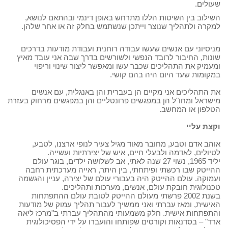
שעולים.
השילוב בין השיטות הללו מתרחש באופן דינמי ובהתאם לנושא,
למקרה ולתהליך שנוצר וייתכן שנשתמש בחלק זה או אחר שלהן.
מניסיוני עם אנשים שעשו עבודה רוחנית ועבודת מודעות בדרכים
שונות, החיבור לרובד הנפשי ולשורשים בדרך שבה אני עובד מאיץ
ומעמיק את התהליכים שכבר עשו ומאפשר ליצור שינוי וריפוי
במקומות שעד היום היה בהם קושי.
את התהליכים אני מקיים הן בעברית והן באנגלית, עם אנשים
מישראל ומחו"ל הן במפגשים פרונטליים והן במפגשים מרחוק בעזרת
הטלפון או המחשב.
וקצת עליי
אוהב אדם וטבע, מחובר מאוד מגיל צעיר לנופי ארצנו, לטבע,
לטיולים, לאדמה ולבעלי חיים, איש של יצירתיות ועשייה.
יליד 1965, נשוי 27 שנה לאתי, אב לשלושה ילדים, בוגר עולם
ההייטק שבו רכשתי ופיתחתי, בין היתר, ראייה מערכתית רחבה
ועמוקה. עולם ההייטק היה בעבורי עולם של יצירה, עניין והגשמה
טכנולוגית חובקת עולם, אנשים, מערכות ותהליכים.
בשנת 2002 פרשתי מעולם ההייטק לטובת עולם ההתפתחות
האישית, ומאז עברתי ואני ממשיך לעבור תהליך עמוק של מודעות
והתפתחות אישית. חלק משמעותי מהתהליך עברתי ב"מרכז ליאה
ארד" – בסדנאות וקורסים שפותחו והועברו על ידי הפסיכולוגית