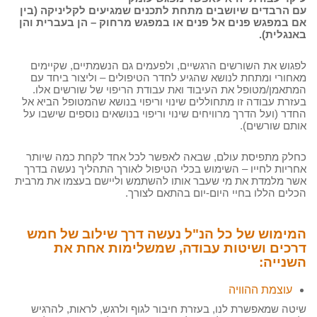
עם הרבדים שיושבים מתחת לתכנים שמגיעים לקליניקה (בין
אם במפגש פנים אל פנים או במפגש מרחוק – הן בעברית והן
באנגלית).
לפגוש את השורשים הרגשיים, ולפעמים גם הנשמתיים, שקיימים
מאחורי ומתחת לנושא שהגיע לחדר הטיפולים – וליצור ביחד עם
המתאמן/מטופל את העיבוד ואת עבודת הריפוי של שורשים אלו.
בעזרת עבודה זו מתחוללים שינוי וריפוי בנושא שהמטופל הביא אל
החדר (ועל הדרך מרוויחים שינוי וריפוי בנושאים נוספים שישבו על
אותם שורשים).
כחלק מתפיסת עולם, שבאה לאפשר לכל אחד לקחת כמה שיותר
אחריות לחייו – השימוש בכלי הטיפול לאורך התהליך נעשה בדרך
אשר מלמדת את מי שעבר אותו להשתמש וליישם בעצמו את מרבית
הכלים הללו בחיי היום-יום בהתאם לצורך.
המימוש של כל הנ"ל נעשה דרך שילוב של חמש
דרכים ושיטות עבודה, שמשלימות אחת את
השנייה:
עוצמת ההוויה
שיטה שמאפשרת לנו, בעזרת חיבור לגוף ולרגש, לראות, להרגיש