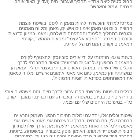
ההוליסטית ליאה ארד – תהליך שעבורי היה (ועדיין) מאוד אוהב,
מצמיח, עמוק ומאפשר.
במרכז למדתי והוכשרתי להיות מאמן הוליסטי בשיטת עוצמת
ההוויה
. כיום אני מאמן אימונים אישיים
,
מאמן ומלווה מאמנים
ומנחים בתהליך הלימוד וההתפתחות שלהם, ומאמן במגוון סדנאות
וקורסים במרכז – "המסע אל עצמי" ומסעות ההמשך, קורסי
המאמנים וקורס המנחים של המרכז.
בשנת 2009 הוזמנתי על ידי איריס סובינסקי להצטרף לקורס
המאמנים הראשון של "זוגיות הרמונית" ומאוד התחברתי לדרך
ולכלים של השיטה. במהלך הקורס עברתי בעצמי תהליך עמוק הן
כמשתתף והן כמאמן
.
כיום אני מאמן אימונים
אישיים ומלווה כמאמן
את המשתתפים בסדנאות "זוגיות הרמונית".
הכלים והשיטות שרכשתי הפכו עבורי לדרך חיים, והם משמשים אותי
בחיי היום-יום, בבית, במשפחה, בעבודה, עם חברים, וכמובן – קודם
כל – במערכת היחסים שלי עם עצמי.
שיטות וכלים אלו, יחד עם יכולות החיבור הרגשי העמוק והראייה
הרחבה שלי, הם הבסיס והדרך שבעזרתם אני מאמן אנשים. אני
מאפשר לכל אחד ואחת ממתאמניי לעשות את הדרך שלו לפתרון
הבעיות שמטרידות אותו. האימון עוסק בעבודה, במשפחה, בזוגיות,
בחברה ועוד ומביא ליצירת הגשמה והרמוניה בזוגיות, במערכות