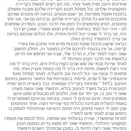
שיודעים היטב מגיל מאוד צעיר, מה הם רוצים לעשות בקריירה
המקצועית שלהם, וכל מסלול תכנון הקריירה שלהם מובנה ומשולב
בתוכנת אקסל מפורטת. אך ישנם אנשים, כנראה לא מעטים שאינם
מתכננים מראש כל מהלך בקריירה שלהם, וביניהם גם אני. אנו יותר
מתנסים, חווים ומחפשים כל הזמן את הדבר הנכון, והמדויק שמתאים
לנו – איני יכול לומר בוודאות, מניסיון חמש עשוריי, שאכן יש דבר
כזה, אך ברור לי שאיני יכול לחיות אחרת, אלו הכלים שעימם כנראה
אני צריך להתמודד בחיים האלו.
כנראה שישנן סיבות שונות ונכונות מדוע איני מתכנן את צעדיי
קדימה, אך אין בכוונתי להיכנס אליהן במאמר זה, החלק החשוב
שאני רוצה לספר עליו, זו הדרך שלי, שבה אני מחפש את הדיוק
בלעשות את הדבר הנכון והמיוחד לי.
לאחר שירות צבאי של שש שנים כקצין בחיל-הים, היה ברור לי מה
איני רוצה לעשות, פחות היה ברור לי מה באמת מעניין אותי, מה
מתאים לי ובמה אני יכול להיות טוב ולהצליח. לאחר מסלול מאוד
אינטנסיבי של 5 שנים, סיימתי בהצטיינות את התואר הראשון בתחום
העיצוב בHIT" " ופתחתי בקריירה עצמאית. כבר בעשייה היום יומית
הטובענית כבעל משרד לעיצוב בת"א, הרגשתי שאני עושה משהו
שאני די טוב בו, אך יחד עם זאת, חלקים לא מבוטלים ממנו אינם
מספקים אותי, אינם גורמים לי הנאה, וכנראה גם אינם מאפשרים לי
באמת להצליח מבחינה כלכלית כפי שהייתי רוצה. אחד התחומים
שכן הסב לי הנאה וסיפוק היה תחום ההוראה שהתחלתי לעסוק בו
כחמש שנים לאחר סיום לימודיי.
למרות שהמשרד, שהיה בבעלותי עם שותפה, החל לבסס את מעמדו
המקצועי והכלכלי, הרגשתי שאני לא נמצא בדיוק במקום הנכון
והמיוחד שאני רוצה להיות בו. כמובן שבמהלך השנים חיפשתי