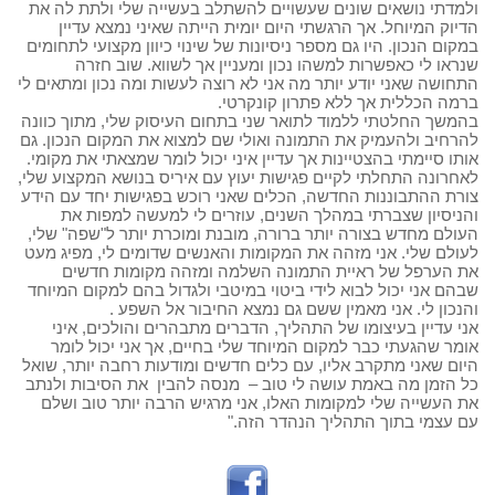
ולמדתי נושאים שונים שעשויים להשתלב בעשייה שלי ולתת לה את
הדיוק המיוחל. אך הרגשתי היום יומית הייתה שאיני נמצא עדיין
במקום הנכון. היו גם מספר ניסיונות של שינוי כיוון מקצועי לתחומים
שנראו לי כאפשרות למשהו נכון ומעניין אך לשווא. שוב חזרה
התחושה שאני יודע יותר מה אני לא רוצה לעשות ומה נכון ומתאים לי
ברמה הכללית אך ללא פתרון קונקרטי.
בהמשך החלטתי ללמוד לתואר שני בתחום העיסוק שלי, מתוך כוונה
להרחיב ולהעמיק את התמונה ואולי שם למצוא את המקום הנכון. גם
אותו סיימתי בהצטיינות אך עדיין איני יכול לומר שמצאתי את מקומי.
לאחרונה התחלתי לקיים פגישות יעוץ עם איריס בנושא המקצוע שלי,
צורת ההתבוננות החדשה, הכלים שאני רוכש בפגישות יחד עם הידע
והניסיון שצברתי במהלך השנים, עוזרים לי למעשה למפות את
העולם מחדש בצורה יותר ברורה, מובנת ומוכרת יותר ל"שפה" שלי,
לעולם שלי. אני מזהה את המקומות והאנשים שדומים לי, מפיג מעט
את הערפל של ראיית התמונה השלמה ומזהה מקומות חדשים
שבהם אני יכול לבוא לידי ביטוי במיטבי ולגדול בהם למקום המיוחד
והנכון לי. אני מאמין ששם גם נמצא החיבור אל השפע .
אני עדיין בעיצומו של התהליך, הדברים מתבהרים והולכים, איני
אומר שהגעתי כבר למקום המיוחד שלי בחיים, אך אני יכול לומר
היום שאני מתקרב אליו, עם כלים חדשים ומודעות רחבה יותר, שואל
כל הזמן מה באמת עושה לי טוב – מנסה להבין את הסיבות ולנתב
את העשייה שלי למקומות האלו, אני מרגיש הרבה יותר טוב ושלם
עם עצמי בתוך התהליך הנהדר הזה."