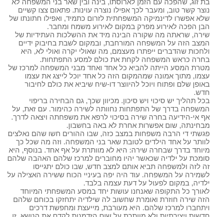
בת זוג, שהפכה עם הזמן לארוסתו, בינה ובין שאר בני המשפחה לא
נוצר קשר טוב, ומעבר לכך אפילו נוצרה עוינות. פתאום צצו קשיים
שלא אפשרו לדינמיקה המשפחתית לזרום כתמיד, ואפילו חתונתו של
הבן הפכה לאירוע מפרק במקום לאירוע משמח ומחבר.
שירה, שראתה מה שקורה הבינה מיד את ההשלכות העתידיות של
המצב הזה על המשפחה המורחבת, ובמקום לשבת בחיבוק ידיים
ולחכות שהדברים ייפתרו מעצמם, מה שאולי יקרה ואולי לא, היא
בחרה כראש המשפחה לקחת את כולם למסע התפתחות.
מטרת המסע הייתה להביא כל אחד ואחד מבני המשפחה למרכז של
עצמו, מתוך אמונה שמהמקום הזה כל אחד יוכל לייצג את עצמו
באופן שלם ופתוח ויוכל להיווצר דו-שיח שיביא את כולם לחיבור
חדש.
בכל תהליך יש סיכוי ויש סיכון. מכיוון שכך, גם הבחירה בריפוי
המשפחה בדרך של התפתחות נחוותה לשירה כהימור. עם זאת, על
אף אי-הידיעה בחרה שירה בסיכוי לרפא את משפחתה ויצאה לדרך.
מבחינתה, שום אפשרות אחרת לא באה בחשבון.
פגשתי די הרבה משפחות במצב כזה, שבו ההורים חשו שהם נאלצים
לוותר על אחד הילדים לטובת שאר בני המשפחה. וזה מה שכל כך
מיוחד בדרך שבחרה שירה: היא לא מוותרת על אף אחד. בנוסף, היא
סומכת על ילדיה שכאשר יהיו מחוברים למרכז שלהם האהבה שלהם
זה לזה ולמשפחה תביא אותם למצב חדש, שבו כולם יתגייסו
לשמירה על המשפחה. עוד היה יפה בעיניי הכוח ששירה האצילה על
ילדיה, במקום לפעול על דעת עצמה בלבד.
לאורך כל התקופה שאנחנו עושות יחד במסע המשפחתי המיוחד
הזה שירה חוזרת ואומרת שחשוב לה שילדיה יתחזקו בכוחם שלהם
ויתחברו למרכז שלהם. היא מעורבת, מייעצת ומחפשת דרכים
חדשות ויצירתיות ולא מוותרת על שום הזדמנות לקדם את הנושא. זו