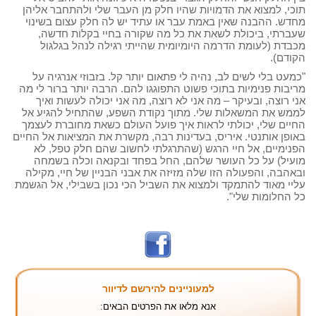
תוכי, למצוא את הדמויות שהיו חלק מן העבר שלי ולהתחבר אליהן
מחדש. ההבנה שאין באמת עבר או עתיד יש לה חלק עצום בשינוי
שעברתי, ביכולת לשאת את כל מה שקורה בחיי בקלות חדשה,
מכבדת (לעומת הדרמה היומיומית שהייתי רגילה לנהל בגלגול
הקודם).
"כמעט בלי לשים לב, נהיה לי פתאום יותר קל. בזבוזי אנרגיה על
מריבות פנימיות בתוכי פשוט התפוגגו להם. הרבה יותר ברור לי מה
אני רוצה, ובעיקר – מה אני לא רוצה, מה אני יכולה לעשות ואיך
לממש את המשאלות שלי. מתוך נקודת השפע, שהתחיל להגיע אל
החיים שלי, יכולתי לראות איך פועל העולם כשאת מחוברת לעצמך
באופן אותנטי. איריס, בעדינות רבה, מקשרת את המציאות אל החיים
הפנימיים, אל חיי הרגש (שהתרגלתי לחשוב שהם חלק טפל, לא
מועיל) על כל העושר שלהם, החל בפחד ובקנאה וכלה בשמחה
ובאהבה, והפעולה הזו שלה מזיזה את אבני הבניין של חיי, מקילה
עליי מאוד להתמקד ולמצוא את השביל הכי נכון בשבילי, אל הגשמת
כל החלומות שלי".
למעוניינים להירשם לדיוור
אנא מלאו את הפרטים הבאים: