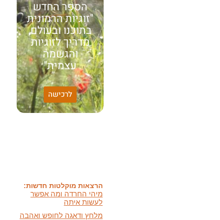
הספר החדש
"זוגיות הרמונית
בתוכנו ובעולם,
מדריך לזוגיות
והגשמה
עצמית"
לרכישה
האמונה שלי:
שונות היא שפע של אפשרויות,
עד שנותנים לה שם וקוראים
לה לקות.
אתר חדש:
אתר חדש לשיטה זוגיות
הרמונית
בעברית
ובאנגלית
הרצאות מוקלטות חדשות:
מיהי החרדה ומה אפשר
לעשות איתה
מלחץ ודאגה לחופש ואהבה
ועוד