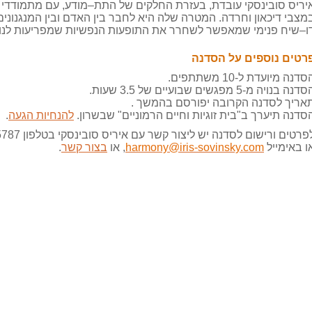
יריס סובינסקי עובדת
,
בעזרת החלקים של התת
–
מודע
,
עם מתמודדי 
מצבי דיכאון וחרדה
.
המטרה שלה היא לחבר בין האדם ובין המנגנונים
ו
–
שיח פנימי שמאפשר לשחרר את התופעות הנפשיות שמפריעות לנו 
רטים נוספים על הסדנה
סדנה מיועדת ל
-10
משתתפים
.
סדנה בנויה מ
-5
מפגשים שבועיים של
3.5
שעות
.
אריך לסדנה הקרובה יפורסם בהמשך
.
סדנה תיערך ב
"
בית זוגיות וחיים הרמוניים
"
שבשרון
.
להנחיות הגעה
.
פרטים ורישום לסדנה יש ליצור קשר עם איריס סובינסקי בטלפון
5787
ו באימייל
harmony@iris-sovinsky.com
, או
בצור קשר
.