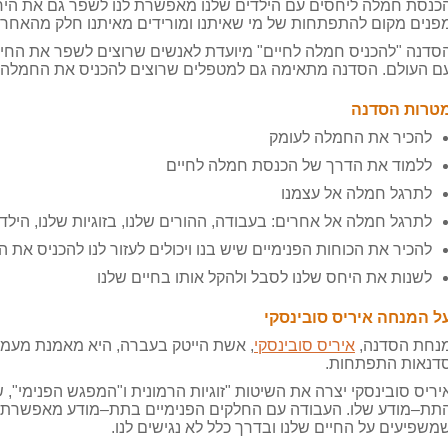
כנסת חמלה ליחסים עם הילדים שלנו מאפשרת לנו לשפר גם את הי
פנים מקום להתפתחות של מי שאיתנו ומורידים מאיתנו חלק מהאחריו
סדנה
"
להכניס חמלה לחיים
"
מיועדת לאנשים שרוצים לשפר את החי
ם העולם
.
הסדנה מתאימה גם למטפלים שרוצים להכניס את החמלה 
טרות הסדנה
להכיר את החמלה לעומק
ללמוד את הדרך של הכנסת חמלה לחיים
לתרגל חמלה אל עצמנו
לתרגל חמלה אל אחרים
:
בעבודה
,
ההורים שלנו
,
בזוגיות שלנו
,
הילדי
להכיר את הכוחות הפנימיים שיש בנו ויכולים לעזור לנו להכניס את 
לשנות את היחס שלנו לסבל ולהקל אותו בחיים שלנו
ל המנחה איריס סובינסקי
נחת הסדנה
,
איריס סובינסקי
,
אשת הייטק בעברה
,
היא מאמנת מעמק
דנאות התפתחות
.
יריס סובינסקי יצרה את השיטות
"
זוגיות הרמונית ו
"
המפגש הפנימי
",
ש
תת
–
מודע שלו
.
העבודה עם החלקים הפנימיים בתת
–
מודע מאפשרת 
משפיעים על החיים שלנו ובדרך כלל לא נגישים לנו
.