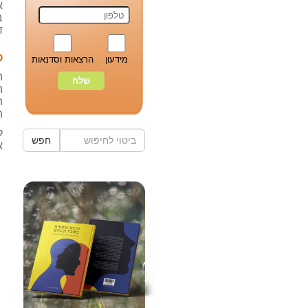
א
ב
ד
פ
מידעון
הרצאות וסדנאות
ה
ה
ת
ה
ל
חפש
א