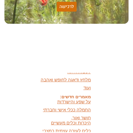
שונות היא שפע של אפשרויות,
לרכישה
עד שנותנים לה שם וקוראים
לה לקות.
אתר חדש:
אתר חדש לשיטה זוגיות
הרמונית
בעברית
ובאנגלית
הרצאות מוקלטות חדשות:
מיהי החרדה ומה אפשר
לעשות איתה
מלחץ ודאגה לחופש ואהבה
ועוד
מאמרים חדשים:
על שפע והישרדות
החמלה ככלי אישי וחברתי
חושך ואור,
היכרות וכלים מעשיים
כלים לעזרה עצמית במצבי
לחץ ודאגה
המידעון החדש:
מידעון סתיו 2025 - המסע
האישי שלנו