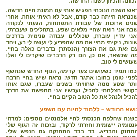
כוונה והכיוון לשנה החדשה.
אש השנה הנוכחי הפגיש אותי עם תמונת חיים חדשה,
כנראה הייתה כבר קודם, אבל לא ראיתי אותה.
אחרי
נים ארוכות של עבודת התפתחות, הגעתי לנקודה
בה אני רואה שחיי מלאים שפע. בתהליכים שעברתי,
אני עדיין עוברת, שכוללים עבודה פנימית בדרכים
ונות, ניקיתי מחיי את מה שהפריע לי ועשה לי רע, ויחד
ם זאת גם את הצורך (הנסתר) בדברים כאלה בחיי.
ה שנשאר, אם כן, הם רק הדברים שיקרים לי ואלו
עושים לי טוב.
כמו תמיד כשעושים צעד קדימה, הנוף החדש שנחשף
פניי טומן בחובו אתגר חדש: נראה שיש בחיי הרבה
ותר שפע ממה שחוויתי בשנים שעברו, שגם אותו
קושי הצלחתי להכיל, ועכשיו אני מחפשת את הדרך
הכיל ולנהל את כל הטוב הקיים בחיי.
ושא החודש – ללמוד לחיות עם השפע
שנה שחלפה הכנסתי לחיי אלמנטים נוספים: למדתי
נטומיה יישומית וחזרתי לרקוד, ובזכות זה הגוף שלי
תחזק והבריא. בד בבד התחזקה גם הנפש שלי.