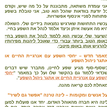
ני עומדת משתאה, מתבוננת על כל מה שיש, וקודם
ל יודעת בוודאות שהכל הוא טוב, אני טובלת בשפע
פתוחות לפניי אינסוף אפשרויות.
כשיו התחושות שארגיש נמצאות בידיים שלי. השאלה
יא מה אעשה איתן וכיצד אלמד לנהל את השפע בחיי.
שיעור שלי עכשיו הוא ללמוד לנהל את השפע בחיי
אופן הטוב ביותר עבורי כדי שאוכל ליהנות מפירותיו
להרגיש אותו באופן מיטבי
.
אמר חדש – יחסי השפע עם אנרגיית החיים או
תגר ניהול השפע
שסוף-סוף מגיע שפע לחיינו, מתברר שיש דברים
כדאי ללמוד גם בהקשר שלו ועל כך במאמר "
יחסי
שפע עם אנרגיית החיים או אתגר ניהול השפע
".
אחלת לכם קריאה מהנה.
ל אנשים ומקומות – לינה טרנה "אפשר גם לשיר"
ינה היא חברה מהאוהל האדום. יחד אנו פועלות למען