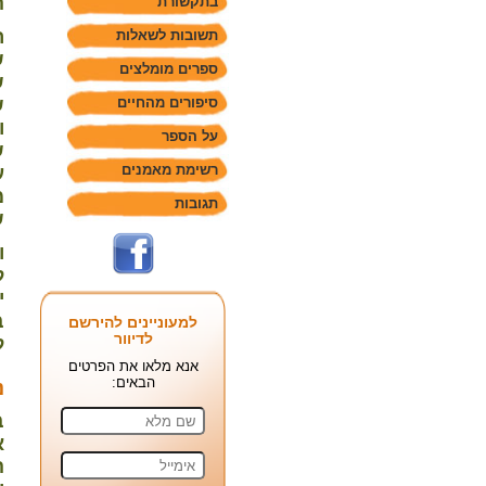
ה
בתקשורת
ר
תשובות לשאלות
ש
ספרים מומלצים
ש
סיפורים מהחיים
ש
ו
על הספר
ש
רשימת מאמנים
ע
מ
תגובות
ש
ו
ל
י
ב
למעוניינים להירשם
לדיוור
ל
אנא מלאו את הפרטים
הבאים:
נ
ב
א
ה