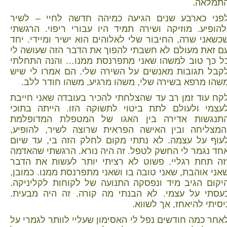
תמלאה.
פני כארבע שנים הגיעה כמיהה חדשה לחיי – לשיר
להופיע. מוזיקה ושירה תמיד היו עבורי ריפוי. הרגשתי
כשאני שרה, החיבור שלי לאלוהים הוא ישיר ומיידי. יחד
ם זאת מעולם לא חשבתי להפוך את הדבר הזה שעושה לי
ל כך טוב למשהו שאני מתפרנסת ממנו… והנה התחלתי
קבל תגובות מאנשים על השירה שלי. הם אמרו לי שיש
שהו מרפא בשירה שלי, משהו מרגיע, משהו חודר ללב.
קח עוד זמן רב עד שהצלחתי להכיר בעובדה שאני חייבת
עצמי ולעולם לתת ביטוי לתשוקה הזו. הייתה בתוכי
תנגשות אדירה בין האגו של המטפלת המדופלמת
המצליחה ובין האישה הפראית שרוצה לשיר, להופיע,
עוף על עצמה. לא נתתי מקום לחלק הזה בי, עד שיום
חד נגמר לי החשק לטפל. זה היה נורא. הרגשתי שהאדמה
זה תחת רגליי. פשוט לא רציתי יותר לעשות את הדבר
אני אוהבת, שאני טובה בו ושאני מתפרנסת ממנו. כמובן,
יקום הגיב מיד ונפסקה התנועה של לקוחות לקליניקה.
עסתי על עצמי. לא הבנתי מה קורה. זה היה מבעית.
יסיתי להיאחז, אך לשווא.
אחר כמה חודשים נפל לי האסימון שעליי לוותר לגמרי על