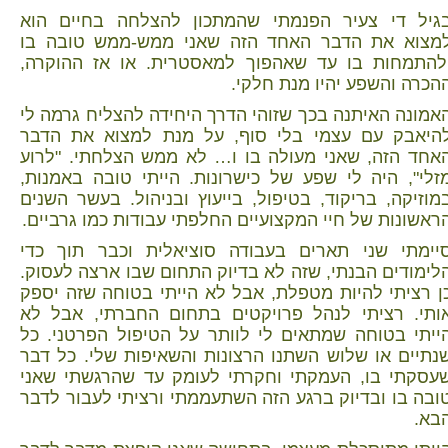
גיל די צעיר הפנמתי שהמתכון להצלחה בחיים הוא
מצוא את הדבר האחד הזה שאני ממש-ממש טובה בו
להתמחות בו עד שאהפוך למאסטרית. או אז ההוקרה,
הכרה והשפע יהיו מנת חלקי.
אמונה האיתנה בכך שזוהי הדרך היחידה להצליח גרמה לי
היאבק עם עצמי בלי סוף, על מנת למצוא את הדבר
אחד הזה, שאני מעולה בו ו… לא ממש הצלחתי. "לרוע
זלי", היה לי שפע של כישרונות. הייתי טובה באמנות,
מוזיקה, בריקוד, בטיפול, בייעוץ ובניהול. בעשר השנים
ראשונות של חיי המקצועיים החלפתי עבודות כמו גרביים.
יימתי שני תארים בעבודה סוציאלית וכבר תוך כדי
לימודים הבנתי, שזה לא בדיוק התחום שבו ארצה לעסוק.
ן רציתי להיות מטפלת, אבל לא הייתי בטוחה שזה יספק
ותי. רציתי לנהל פרויקטים בתחום החברתי, אבל לא
ייתי בטוחה שמתאים לי לוותר על הטיפול הפרטני. כל
נתיים או שלוש השתנו הרצונות והשאיפות שלי. כל דבר
עסקתי בו, העמקתי וחקרתי לעומק עד שהרגשתי שאני
ובה בו ובדיוק ברגע הזה השתעממתי ורציתי לעבור לדבר
בא.