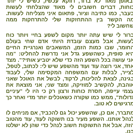
באופן מאוד לא ברור, דווקא עכשיו, כשיש לי יותר
וחות, דברים חשובים לי מאוד שהצלחתי לעשות
עבר, כמו כתיבה וציור, פתאום איני מצליחה לעשות.
ה הקשר בין ההתחזקות שלי להתרחקות ממה
חשוב לי?
רור לי שיש עתה יותר מקום לשפע בחיי ויותר כוח
עשות, אבל מעצם עובדת היותי אדם שחי בעולם
חומר, שבו כמות הזמן, המשאבים ואנרגיית החיים
יא סופית, כשהשפע גדל אני נדרשת להחליט: "מה
ני עושה בכל השפע הזה כדי שלא יטביע אותי?". מצד
חד, אני רוצה עוד ועוד מהשפע שיש לי: לכתוב, לטפל,
צייר, לבלות עם המשפחה המקסימה שלי, לעבוד
גינה, לצאת להליכות, לרקוד, לבשל את האוכל שאני
והבת, להקשיב למוזיקה, ומצד שני, אני מוצאת את
צמי עייפה, חסרת כוחות ורצון רק כי היו לי "עיניים
דולות", ממש כמו שקורה כשאוכלים יותר מדי ואחר כך
רגישים לא טוב.
תברר, אם כן, שהשפע יכול גם להכביד, אם מניחים לו
נהל אותנו. השפע מעיר בנו תשוקה לעוד, עוד מהטוב
זה, אבל את התשוקות חשוב לנהל כדי שהן לא ישלטו
נו.