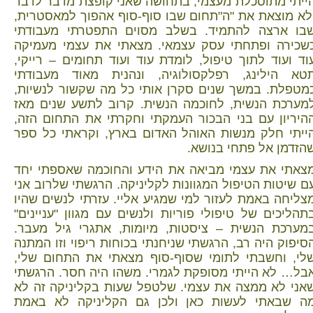
ייתי מתוסכלת מעצמי, בתחושה שאני קופצת מדבר לדבר
לא מוצאת את "ה"תחום שבו סוף-סוף אהפוך למאסטרית,
בו ארצה להתמיד. בשלב מסוים התפטרתי מעבודתי
שכירה ופתחתי עסק עצמאי. מצאתי את עצמי מעמיקה
וד ועוד לתוך טיפול, לומדת עוד ועוד תחומים – רייקי,
טא הילינג, רפלקסולוגיה, ונהנית מאוד מעבודתי
מטפלת. במשך שנים סקרן אותי כל מה שקשור לנשיות,
מערכת הנשית, לחוכמה הנשית. קרוב לתשע שנים מאז
היריון עם בני הבכור העמקתי וחקרתי את התחום הזה,
ייתי חלק מנשות האוהל האדום בארץ, וקראתי כל ספר
הזדמן אל פתחי בנושא.
צאתי את עצמי מביאה את הידע והחוכמה שאספתי יחד
ם שיטות הטיפול המגוונות לקליניקה. הרגשתי שלרוב אני
צליחה באמת לעזור למי שמגיע אליי. עזרתי לנשים שהיו
תהליכים של טיפולי פוריות ולנשים עם מגוון "עניינים"
מערכת הנשית – ציסטות, מיומות, אתגרי גיל מעבר.
סיפוק היה רב, הרגשתי שניחנתי בכוחות ריפוי וזו המתנה
לי, וחשבתי לתומי שסוף-סוף מצאתי את התחום שלי,
בל… לא הייתי מסופקת לגמרי. משהו היה חסר. הרגשתי
אני לא ממצה את עצמי. שלטפל שעות בקליניקה זה לא
ה שבאתי לעשות כאן ולכן גם הקליניקה לא באמת