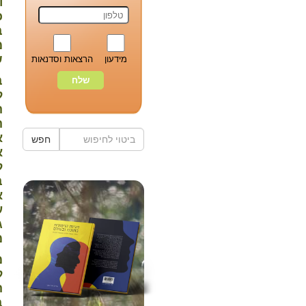
ו
כ
ב
מ
ש
מידעון
הרצאות וסדנאות
ב
ל
ה
ה
א
חפש
א
ל
ב
א
ע
ג
מ
מ
ל
ה
ב