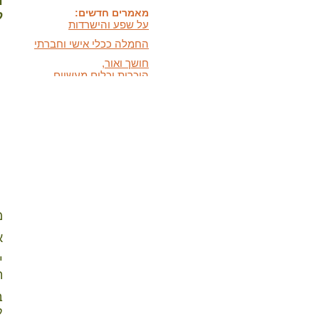
ח
על שפע והישרדות
ל
החמלה ככלי אישי וחברתי
חושך ואור,
היכרות וכלים מעשיים
כלים לעזרה עצמית במצבי
לחץ ודאגה
המידעון החדש:
מידעון סתיו 2025 - המסע
האישי שלנו
בתקשורת:
הופעות חדשות בתקשורת
מ
אני
י
ת
ב
ל