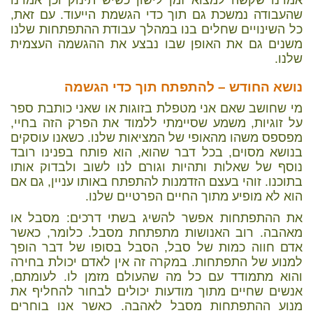
אמרנו שקשה למצוא זמן לישון כשיש תינוק וכן אמרנו
שהעבודה נמשכת גם תוך כדי הגשמת הייעוד. עם זאת,
כל השינויים שחלים בנו במהלך עבודת ההתפתחות שלנו
משנים גם את האופן שבו נבצע את ההגשמה העצמית
שלנו.
נושא החודש – להתפתח תוך כדי הגשמה
מי שחושב שאם אני מטפלת בזוגות או שאני כותבת ספר
על זוגיות, משמע שסיימתי ללמוד את הפרק הזה בחיי,
מפספס משהו מהאופי של המציאות שלנו. כשאנו עוסקים
בנושא מסוים, בכל דבר שהוא, הוא פותח בפנינו רובד
נוסף של שאלות ותהיות וגורם לנו לשוב ולבדוק אותו
בתוכנו. זוהי בעצם הזדמנות להתפתח באותו עניין, גם אם
הוא לא מופיע מתוך החיים הפרטיים שלנו.
את ההתפתחות אפשר להשיג בשתי דרכים: מסבל או
מאהבה. רוב האנושות מתפתחת מסבל. כלומר, כאשר
אדם חווה כמות של סבל, הסבל בסופו של דבר הופך
למנוע של התפתחות. במקרה זה אין לאדם יכולת בחירה
והוא מתמודד עם כל מה שהעולם מזמן לו. לעומתם,
אנשים שחיים מתוך מודעות יכולים לבחור להחליף את
מנוע ההתפתחות מסבל לאהבה. כאשר אנו בוחרים