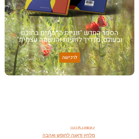
הספר החדש "זוגיות הרמונית בתוכנו
ובעולם, מדריך לזוגיות והגשמה עצמית"
לרכישה
האמונה שלי:
שונות היא שפע של אפשרויות,
עד שנותנים לה שם וקוראים
לה לקות.
אתר חדש:
אתר חדש לשיטה זוגיות
הרמונית
בעברית
ובאנגלית
הרצאות מוקלטות חדשות:
מיהי החרדה ומה אפשר
לעשות איתה
מלחץ ודאגה לחופש ואהבה