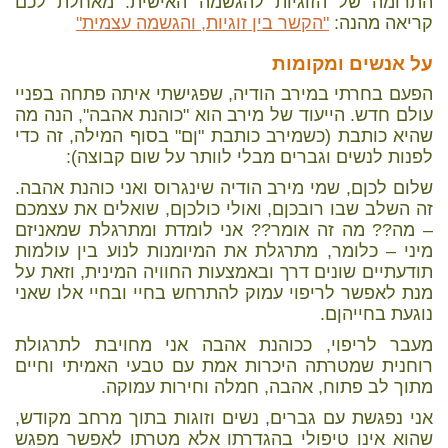
התרומה של הזוגיות להגשמה האישית. מאחלת לכם
קריאה מהנה:
"הקשר בין זוגיות, והגשמה עצמית"
על אנשים ומקומות
הפעם בחרתי במירב הודיה, שפגישתי איתה פתחה בפניי
עולם חדש. הייעוד של מירב הוא "כוהנת אהבה", הנה מה
שהיא כותבת (כשמירב כותבת "ןם" בסוף המילה, זה כדי
לפנות לנשים וגברים מבלי לוותר על שום קבוצה):
שלום לכןם, שמי מירב הודיה שינגרוס ואני כוהנת אהבה.
זה השלב שבו רובכןם, ואולי כולכןם, שואלים את עצמכם
– מה?? מה זה אומר?? אני לומדת ומתרגלת שמאניזם
מיני – כלומר, מתרגלת את המיומנות לנוע בין עולמות
תודעתיים שונים דרך ובאמצעות החוויה המינית, וזאת על
מנת לאפשר לריפוי עמוק להתרחש בחיי ובחיי אלו שאני
נוגעת בחייהןם.
מעבר לריפוי, ככוהנת אהבה אני מחויבת לתרגולת
רוחנית שמטרתה היכרות אמת עם טבעי האמיתי וחיים
מתוך לב פתוח, אהבה, חמלה וחירות עמוקה.
אני נפגשת עם גברים, נשים וזוגות בתוך מרחב מקודש,
שהוא אינו טיפולי בהגדרתו אלא מטרתו לאפשר מפגש