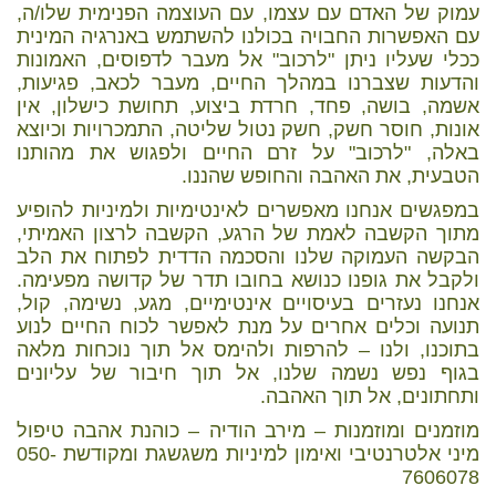
עמוק של האדם עם עצמו, עם העוצמה הפנימית שלו/ה,
עם האפשרות החבויה בכולנו להשתמש באנרגיה המינית
ככלי שעליו ניתן "לרכוב" אל מעבר לדפוסים, האמונות
והדעות שצברנו במהלך החיים, מעבר לכאב, פגיעות,
אשמה, בושה, פחד, חרדת ביצוע, תחושת כישלון, אין
אונות, חוסר חשק, חשק נטול שליטה, התמכרויות וכיוצא
באלה, "לרכוב" על זרם החיים ולפגוש את מהותנו
הטבעית, את האהבה והחופש שהננו.
במפגשים אנחנו מאפשרים לאינטימיות ולמיניות להופיע
מתוך הקשבה לאמת של הרגע, הקשבה לרצון האמיתי,
הבקשה העמוקה שלנו והסכמה הדדית לפתוח את הלב
ולקבל את גופנו כנושא בחובו תדר של קדושה מפעימה.
אנחנו נעזרים בעיסויים אינטימיים, מגע, נשימה, קול,
תנועה וכלים אחרים על מנת לאפשר לכוח החיים לנוע
בתוכנו, ולנו – להרפות ולהימס אל תוך נוכחות מלאה
בגוף נפש נשמה שלנו, אל תוך חיבור של עליונים
ותחתונים, אל תוך האהבה.
מוזמנים ומוזמנות – מירב הודיה – כוהנת אהבה טיפול
מיני אלטרנטיבי ואימון למיניות משגשגת ומקודשת 050-
7606078