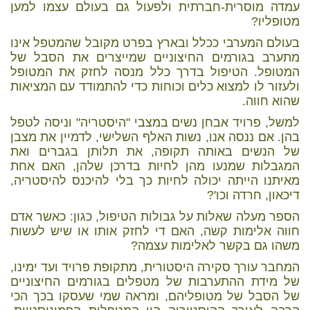
עמדה מוסרית-חברתית ולפעול גם בעולם עצמו למען
מטופליו?
בעולם המערבי ככלל ובארץ בפרט מקובל שהמטפל אינו
מתערב בגורמים החיצוניים שמייצרים את הסבל של
המטופל. הטיפול בדרך כלל מנסה לחזק את המטופל
ולעזור לו למצוא כלים וכוחות כדי להתמודד עם המציאות
שהוא חווה.
למשל, פרויד אבחן נשים במצבי "היסטריה" וניסה לטפל
בהן. אם ננסה אנו, נשות האלף השלישי, לדמיין את מצבן
של הנשים באותה תקופה, את תלותן בגברים ואת
המגבלות שמנעו מהן לחיות בדרכן שלהן, האם אחת
מאיתנו הייתה יכולה לחיות כך בלי להיכנס להיסטריה,
דיכאון, חרדה וכו'?
הספר מעלה שאלות על גבולות הטיפול, כגון: כאשר אדם
חווה אלימות קשה, האם די לחזק אותו או שיש לעשות
משהו גם בקשר לאלימות עצמה?
המחבר עורך סקירה היסטורית, מתקופת פרויד ועד ימינו,
של מידת ההתערבות של מטפלים בגורמים החיצוניים
של הסבל של מטופליהם, ומראה שמי שעסקו בכך הכי