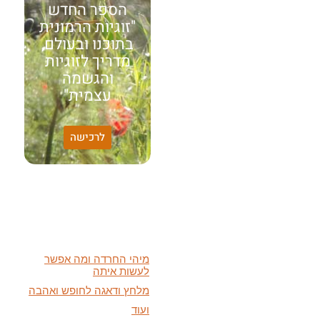
הספר החדש
"זוגיות הרמונית
בתוכנו ובעולם,
מדריך לזוגיות
והגשמה
עצמית"
האמונה שלי:
לרכישה
שונות היא שפע של אפשרויות,
עד שנותנים לה שם וקוראים
לה לקות.
אתר חדש:
אתר חדש לשיטה זוגיות
הרמונית
בעברית
ובאנגלית
הרצאות מוקלטות חדשות:
מיהי החרדה ומה אפשר
לעשות איתה
מלחץ ודאגה לחופש ואהבה
ועוד
מאמרים חדשים: