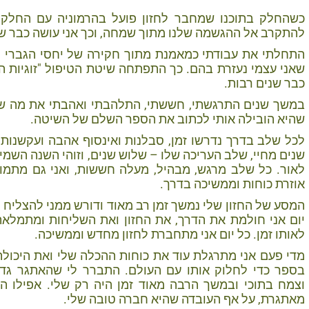
כשהחלק בתוכנו שמחבר לחזון פועל בהרמוניה עם החלק ש
להתקרב אל ההגשמה שלנו מתוך שמחה, וכך אני עושה כבר שנ
התחלתי את עבודתי כמאמנת מתוך חקירה של יחסי הגברי וה
שאני עצמי נעזרת בהם. כך התפתחה שיטת הטיפול "זוגיות הר
כבר שנים רבות.
במשך שנים התרגשתי, חששתי, התלהבתי ואהבתי את מה שה
שהיא הובילה אותי לכתוב את הספר השלם של השיטה.
לכל שלב בדרך נדרשו זמן, סבלנות ואינסוף אהבה ועקשנו
שנים מחיי, שלב העריכה שלו – שלוש שנים, וזוהי השנה השמינ
לאור. כל שלב מרגש, מבהיל, מעלה חששות, ואני גם מתמו
אוזרת כוחות וממשיכה בדרך.
המסע של החזון שלי נמשך זמן רב מאוד ודורש ממני להצליח 
יום אני חולמת את הדרך, את החזון ואת השליחות ומתמלאת
לאותו זמן. כל יום אני מתחברת לחזון מחדש וממשיכה.
מדי פעם אני מתרגלת עוד את כוחות ההכלה שלי ואת היכול
בספר כדי לחלוק אותו עם העולם. התברר לי שהאתגר גד
וצמח בתוכי ובמשך הרבה מאוד זמן היה רק שלי. אפילו ה
מאתגרת, על אף העובדה שהיא חברה טובה שלי.