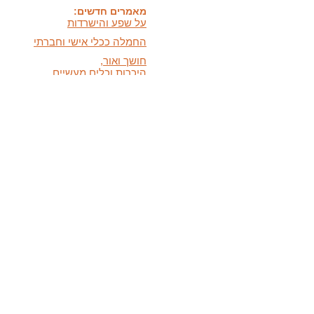
על שפע והישרדות
החמלה ככלי אישי וחברתי
חושך ואור,
היכרות וכלים מעשיים
כלים לעזרה עצמית במצבי
לחץ ודאגה
המידעון החדש:
מידעון סתיו 2025 - המסע
האישי שלנו
בתקשורת:
הופעות חדשות בתקשורת