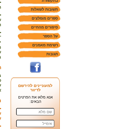
בתקשורת
•
ה
תשובות לשאלות
•
ספרים מומלצים
ש
ה
סיפורים מהחיים
•
על הספר
"
י
רשימת מאמנים
מ
ש
תגובות
ב
ת
ב
כ
ש
למעוניינים להירשם
לדיוור
א
אנא מלאו את הפרטים
ה
הבאים:
•
ש
ש
•