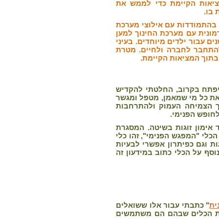
יאות הקיימת כדי לממש את
 בו.
ם בהתמודדות עם אילוצי מערכת
רמונית עם מערכת החינוך למען
. השיטה פותחה מתוך עבודה עם מערכת החינוך במשך 15 שנים עבור ילדים מיוחדים. בעיני
להתחבר לחברה ולחיים. מטרת
תוך המציאות הקיימת.
פתח בקרוב, החלטתי להקדיש
 את כל מי שמאמן, מטפל ומגשר
ך הצמיחה העמוק ולהתרחבות
חופש הפנימי.
 אימון זוגות בשיטה. המסגרת
כלי "המפגש הפנימי", זהו כלי
ת וגם כפיתרון אפשרי לבעיות
סף על הכלי כתוב במידעון זה
ית
"
כתבתי עבור אלו ששואלים
את הכלים שבהם הם משתמשים