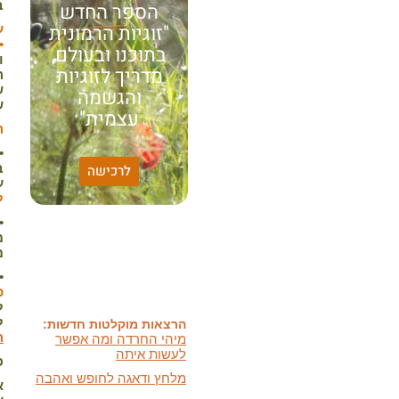
ב
הספר החדש
"זוגיות הרמונית
ע
•
בתוכנו ובעולם,
ו
מדריך לזוגיות
ה
ש
והגשמה
ש
עצמית"
ה
•ב
האמונה שלי:
לרכישה
שונות היא שפע של אפשרויות,
ע
עד שנותנים לה שם וקוראים
ל
לה לקות.
•ב
אתר חדש:
מ
אתר חדש לשיטה זוגיות
מ
הרמונית
בעברית
ובאנגלית
•ב
כ
הרצאות מוקלטות חדשות:
מיהי החרדה ומה אפשר
ל
לעשות איתה
ל
ה
מלחץ ודאגה לחופש ואהבה
פ
ועוד
א
מאמרים חדשים: