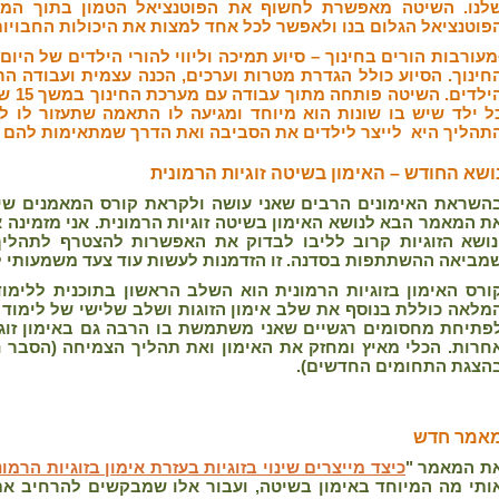
לנו. השיטה מאפשרת לחשוף את הפוטנציאל הטמון בתוך המצ
פוטנציאל הגלום בנו ולאפשר לכל אחד למצות את היכולות החבויות
מעורבות הורים בחינוך
– סיוע תמיכה וליווי להורי הילדים של היו
חינוך. הסיוע כולל הגדרת מטרות וערכים, הכנה עצמית ועבודה ה
הילדים
ל ילד שיש בו שונות הוא מיוחד ומגיעה לו התאמה שתעזור לו 
תהליך היא לייצר לילדים את הסביבה ואת הדרך שמתאימות להם ב
ושא החודש – האימון בשיטה זוגיות הרמונית
השראת האימונים הרבים שאני עושה ולקראת קורס המאמנים שי
ת המאמר הבא לנושא האימון בשיטה זוגיות הרמונית. אני מזמינה
נושא הזוגיות קרוב לליבו לבדוק את האפשרות להצטרף לתהלי
מביאה ההשתתפות בסדנה. זו הזדמנות לעשות עוד צעד משמעותי ל
ורס האימון בזוגיות הרמונית הוא השלב הראשון בתוכנית ללימוד
מלאה כוללת בנוסף את שלב אימון הזוגות ושלב שלישי של לימוד ה
פתיחת מחסומים רגשיים שאני משתמשת בו הרבה גם באימון זוגו
חרות. הכלי מאיץ ומחזק את האימון ואת תהליך הצמיחה (הסבר נו
הצגת התחומים החדשים).
אמר חדש
ת המאמר
"
כיצד מייצרים שינוי בזוגיות בעזרת אימון בזוגיות הרמונ
ותי מה המיוחד באימון בשיטה, ועבור אלו שמבקשים להרחיב 