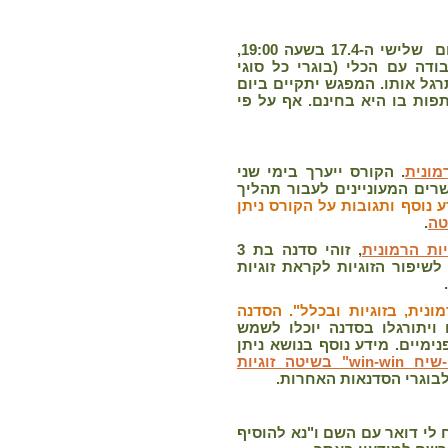
יערך ביום שלישי ה-17.4 בשעה 19:00,
דה עם הכלי (בוגרי כל סוגי
גל אותו. המפגש יתקיים ביום
 וההשתתפות בו היא בחינם. אף על פי
מונית
. הקורס ייערך בימי שני
פלים ולמגשרים המעוניינים לעבור תהליך
 נוסף ותגובות על הקורס ניתן
טה
.
ות הרמונית
, זוהי סדנה בת 3
שיפור הזוגיות לקראת זוגיות
נית, בזוגיות ובכלל". הסדנה
 ויתורגלו בסדנה יוכלו לשמש
ימיים. מידע נוסף בנושא ניתן
"תקשורת בזוגיות ו"דו-שיח win-win" בשיטה זוגיות
 לבוגרי הסדנאות האחרות.
 לי דואר עם השם ו"נא להוסיף