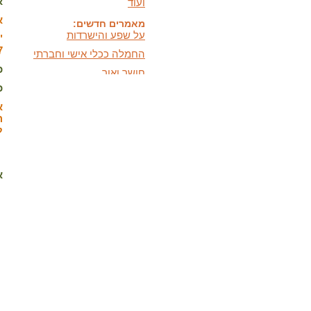
או
על שפע והישרדות
א
החמלה ככלי אישי וחברתי
"
חושך ואור,
7
היכרות וכלים מעשיים
כ
כלים לעזרה עצמית במצבי
כ
לחץ ודאגה
א
המידעון החדש:
ה
מידעון סתיו 2025 - המסע
ל
האישי שלנו
בתקשורת:
הופעות חדשות בתקשורת
א