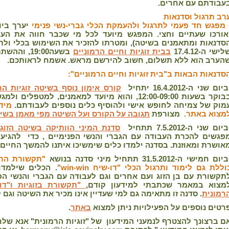
עבודתם עם אחרים.
רב תרגול וסדנאות
מפגש חד פעמי לתרגול ולהעמקת הכלי גברי-נשי פנימי
אורכו שעתיים וחצי. המפגש מיועד לכל מי שכבר חווה את העבו
סדנאות ומתאמנים בשיטה), ומטרתו להזכיר את השימוש בכלי ולתר
לישי ה-17.4.12
בבית זוגיות וחיים הרמוניים
בשעה19:00,
הערב הוא ללא תשלום, חשוב להירשם מראש. אשמח לראותכם.
סדנאות הבאות ב"בית זוגיות וחיים הרמוניים":
יום שני ה-16.4.2012 יתחיל
קורס אימון נוסף בשיטה זוגיות הר
בבוקר בשעות 12:00-09:00, והוא מיועד למאמנים, למט
מוק של צמיחה לחופש אישי ולהוסיף כלים נוספים לעבודתם.
מידע
מצוא באתר.
מצורפת
תגובה על הקורס ועל השיטה מפי מאמן בשי
יום שני ה-7.5.2012 תתחיל
סדנת המיני הוותיקה בשיטה הזוגי
פגשים להכרת העבודה עם הגברי והנשי הפנימיים , כדי להגיע ל
אושרת ומאוזנת. בסדנה ילמדו כלים שימשיכו איתנו להמשך החיים.
יום חמישי ה-31.5.2012 תתחיל מיני סדנה בנושא
"תקשורת הרמו
וללת גם לימוד ותרגול הכלי "דו-שיח win-win"
. הכלים שילמדו
תקשורת עם בן הזוג ועם אחרים וגם לעבודה עם הגברי והנשי הפנ
מצוא במאמר שכתבתי למידעון קודם,
רמונית
. סדנה זו מתאימה גם למי שעדיין אינו מכיר את השיטה וגם
רטים נוספים על הפעילויות ניתן למצוא
באתר
.
ם ברצונך להצטרף לנמעני המידעון של "זוגיות הרמונית" אנא שלח