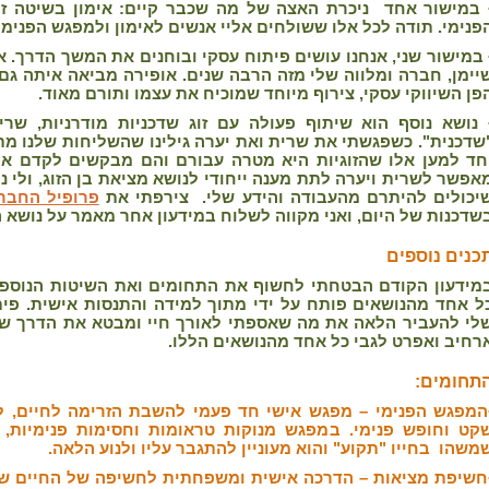
 במישור אחד ניכרת האצה של מה שכבר קיים: אימון בשיטה זו
פנימי. תודה לכל אלו ששולחים אליי אנשים לאימון ולמפגש הפנימי
 במישור שני, אנחנו עושים פיתוח עסקי ובוחנים את המשך הדרך. א
יימן, חברה ומלווה שלי מזה הרבה שנים. אופירה מביאה איתה גם 
פן השיווקי עסקי, צירוף מיוחד שמוכיח את עצמו ותורם מאוד.
 נושא נוסף הוא שיתוף פעולה עם זוג שדכניות מודרניות, ש
שדכנית". כשפגשתי את שרית ואת יערה גילינו שהשליחות שלנו מ
חד למען אלו שהזוגיות היא מטרה עבורם והם מבקשים לקדם את 
אפשר לשרית ויערה לתת מענה ייחודי לנושא מציאת בן הזוג, ולי נ
יכולים להיתרם מהעבודה והידע שלי. צירפתי את
פרופיל החבר
שדכנות של היום, ואני מקווה לשלוח במידעון אחר מאמר על נושא ה
כנים נוספים
מידעון הקודם הבטחתי לחשוף את התחומים ואת השיטות הנוספ
ל אחד מהנושאים פותח על ידי מתוך למידה והתנסות אישית. פי
לי להעביר הלאה את מה שאספתי לאורך חיי ומבטא את הדרך שבה
רחיב ואפרט לגבי כל אחד מהנושאים הללו.
תחומים:
המפגש הפנימי
– מפגש אישי חד פעמי להשבת הזרימה לחיים, לי
קט וחופש פנימי. במפגש מנוקות טראומות וחסימות פנימיות,
משהו בחייו "תקוע" והוא מעוניין להתגבר עליו ולנוע הלאה.
חשיפת מציאות
– הדרכה אישית ומשפחתית לחשיפה של החיים שהיי