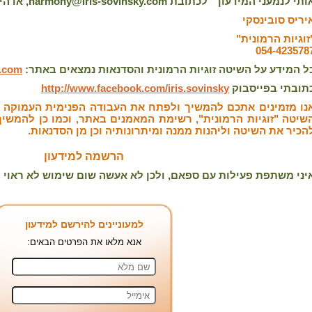
תי לנמעני המידעון " לכתובת harmony@iris-sovinsky.com, או הירשם למידעון באתר.
יריס סובינסקי
זוגיות הרמונית"
054-423578
ל המידע על השיטה זוגיות הרמונית והסדנאות נמצאים באתר:
y.com
תובתי בפייסבוק
http://www.facebook.com/iris.sovinsky
נו מזמינים אתכם להמשיך ולפתח את העבודה הפנימית העמוקה ב
שיטה "זוגיות הרמונית", רשימת המאמנים באתר, וכמו כן להמשיך
הכיר את השיטה וליהנות ממנה ומיתרונותיה וכן מן הסדנאות.
הרשמה למידעון
יני משתפת פעילות עם ספאם, ולכן לא אעשה שום שימוש לא ראוי 
למעוניינים להירשם למידעון
אנא מלאו את הפרטים הבאים: