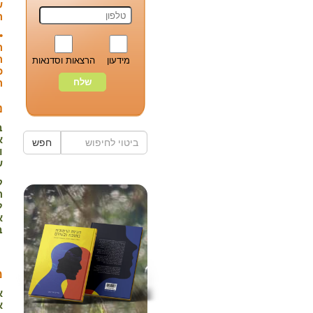
ש
ה
•
ה
מידעון
הרצאות וסדנאות
כ
ה
נ
ב
א
חפש
ו
ש
ק
ה
ל
א
ב
מ
א
א