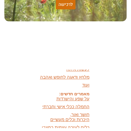
שונות היא שפע של אפשרויות,
לרכישה
עד שנותנים לה שם וקוראים
לה לקות.
אתר חדש:
אתר חדש לשיטה זוגיות
הרמונית
בעברית
ובאנגלית
הרצאות מוקלטות חדשות:
מיהי החרדה ומה אפשר
לעשות איתה
מלחץ ודאגה לחופש ואהבה
ועוד
מאמרים חדשים:
על שפע והישרדות
החמלה ככלי אישי וחברתי
חושך ואור,
היכרות וכלים מעשיים
כלים לעזרה עצמית במצבי
לחץ ודאגה
המידעון החדש:
מידעון סתיו 2025 - המסע