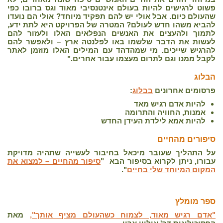
פשוט לרגישים להיות בעולם אינטנסיבי מאוד וגס ברובו כפי
שהעולם כיום. אבל אולי יש להם תפקיד מיוחד? אולי הם נועדו
להביא משהו חדש לעולם? המטרה של הפרויקט היא לתת ידע,
לתמוך ולהעצים את האנשים הנפלאים האלו ולעזור להם
לעשות את הדבר שלשמו באו לפלנטה ארץ – ולאפשר להם
להרגיש שייכים. מי שמהדהד עם המילים האלו מוזמן לאתר
לקבל ממנו וגם לתרום מעצמו עבור אחרים."
הבלוג
פרסומים אחרונים
בבלוג
:
להיות אדם רגיש מאד
אמנות, החוויה והתרומה
להיות אמא לילדת העידן החדש
סיפורים מהחיים
על התהליך שעובר מיכאל בחיבור לעשייה שתהיה מדויקת
עבורו, ניתן לקרוא בסיפור הבא "
סיפור מהחיים – למצוא את
המקום המיוחד שלי בחיים
".
ספר מומלץ
"אדם רגיש מאוד, לצמוח כשהעולם מציף אותך",
מאת