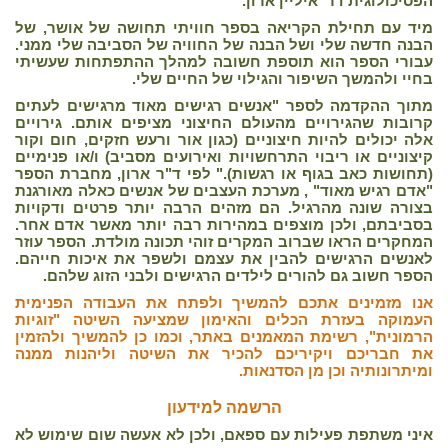
הפסיכולוגית דר' איליין ארון.
מיד עם תחילת הקריאה בספר חוויתי תחושה של אושר, של
הבנה חדשה שלי ושל הבנה של החוויה של הסביבה שלי ממני.
עבורי הספר הוא תוספת חשובה למהלך ההתפתחות שעשיתי
בחיי ולהמשך השיפור והגילוי של החיים שלי.
מתוך ההקדמה לספר "אנשים רגישים מאוד מרגישים לעתים
קרובות שהגירויים מהעולם החיצוני מציפים אותם. גירויים
אלה יכולים להיות חיצוניים (כגון אור ורעש חזקים, חום וקור
קיצוניים או ריבוי התרחשויות ואירועים מסביב) ו/או פנימיים
(תחושות כאב בגוף או רגשות)." לפי ד"ר ארון, מחברת הספר
"אדם רגיש מאוד" , מערכת העצבים של אנשים כאלה מאורגנת
בצורה שונה מהרגיל. הם מזהים הרבה יותר פרטים ודקויות
בסביבתם, ולכן מוצפים במהירות רבה יותר מאשר אדם אחר.
המחקרים הראו שברוב המקרים זוהי תכונה מולדת. הספר עוזר
לאנשים הרגישים להבין את עצמם ולשפר את איכות חייהם.
הספר חשוב גם להורים לילדים הרגישים ולבני הזוג שלהם.
אנו מזמינים אתכם להמשיך ולפתח את העבודה הפנימית
העמוקה בעזרת הכלים והאימון שמציעה השיטה "זוגיות
הרמונית", רשימת המאמנים באתר, וכמו כן להמשיך ולהזמין
את חבריכם ויקיריכם להכיר את השיטה וליהנות ממנה
ומיתרונותיה וכן מן הסדנאות.
הרשמה למידעון
איני משתפת פעילות עם ספאם, ולכן לא אעשה שום שימוש לא