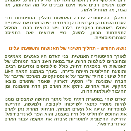
ישנם אנשים רבים אשר אינם מבינים על מה המהומה, מה
נגמר, מה מתחיל ולמה.
במהלך ההיסטוריה עברה האנושות תהליך התפתחות ובני
האדם השתנו הן כקבוצות והן כפרטים. יש הרואים את השינויים
שחלו באנושות כמקריים בלבד ויש הרואים בהם מסלול
התפתחות מכוון, למשל, כפי שרואים זאת בתפיסה
האנתרופוסופית.
נושא החודש – תהליך השינוי של האנושות והשפעתו עלינו
לאורך ההיסטוריה האנושית, בני האדם חיו כאנשים מאמינים
ומחוברים לעולמות הרוח. עוד במאה ה-19 רובה המוחלט של
האנושות חי במסגרת דתית, כולל פילוסופים ומדענים רבים,
ותופעת החילוניות הייתה נדירה. בערך באמצע המאה ה-19
החל שינוי: פרויד שדיבר על אינסטינקטים, מארכס שדיבר על
חברה שמונעת ע"י הכסף, דארווין שאמר שהאדם מוצאו
מהקוף, ועוד אחרים, ניתקו את האדם מן הדת והאמונה ומן
החיבור לעולמות הרוח.
האדם שחי במסגרת דתית פעל מתוך תחושה שמצפים ממנו
להיות מוסרי כתנאי לשייכותו לקבוצה, ולמעשה, הדרישה
למוסריות הגיעה אל האדם מבחוץ. הניתוק מהדת נתן לאדם
את החופש להחליט על חייו בעצמו, והוא הפך לאינדיבידואל.
הדרישה החיצונית למוסריות איבדה את תוקפה עבור האדם
האינדיבידואלי.