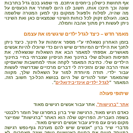
אף תחושת כישלון ביחסים איתכם. מי שפגע בכם גדל בתרבות
שונה וכך חינכו אותו. חשוב לנו היום לשחרר את הכעסים על
מה שהיה, לסלוח ולפעול ממקום נקי למען המטרה שלשמה
באנו. העולם זקוק לכל כוחות השינוי שנמצאים כאן ואת השינוי
ניתן לעשות רק מתוך אהבה וחמלה.
מאמר חדש – כיצד לגדל ילדים שיגשימו את עצמם
בזמן האחרון נשאלתי ע"י מספר אימהות על חינוך. כיצד ניתן
לחנך את הילדים המיוחדים שיש היום כדי שיוכלו להיות אנשים
מאושרים. אספתי למאמר הבא את השאלות שנשאלתי, את
תפיסות העולם שלי בחינוך ואת הניסיון שצברתי בחיי בחינוך
הילדים שלי. כתיבת המאמר לקחה אותי למחשבות שהעסיקו
אותי הרבה שנים והזכירה לי דברים מרכזיים שנדרשתי לעשות
עבור ילדי. תודה מיוחדת למור על השאלות שלך, מקווה
שהמאמר יעזור להורים של היום בנושא הכל-כך חשוב הזה.
המאמר
"
לגדל ילדים אינדיבידואלים
".
שיתופי פעולה
אתר "ברגישות",
אתר עבור אנשים רגישים מאוד
כאדם רגיש מאוד, הרגישה שיר ברון בחסרונו של חומר רלבנטי
בשפה העברית. הפרויקט שלה הוא האתר "ברגישות" שמייצר
מקום נעים עם מידע עבור אנשים רגישים מאוד.
מדברי שיר ברון "אנשים שיש להם מערכת גוף-נפש רגישה
במיוחד חווים את החיים האנושיים טיפה שונה מאחרים, לא