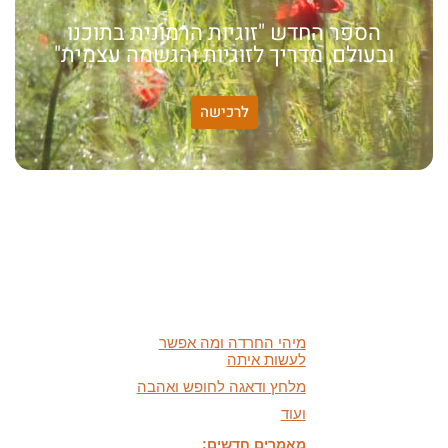
הספר החדש "זוגיות הרמונית בתוכנו
ובעולם, מדריך לזוגיות והגשמה עצמית"
לרכישה
האמונה שלי:
שונות היא שפע של אפשרויות,
עד שנותנים לה שם וקוראים
לה לקות.
אתר חדש:
אתר חדש לשיטה זוגיות
הרמונית
בעברית
ובאנגלית
הרצאות מוקלטות חדשות:
מיהי החרדה ומה אפשר
לעשות איתה
מלחץ ודאגה לחופש ואהבה
ועוד
מאמרים חדשים:
על שפע והישרדות