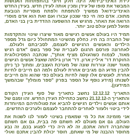
לידת האינדיבידואל הינה חלק חיוני בהתפתחות האנושות
המבשר את סופו של עידן ומכין אותה לעידן חדש. בעידן החדש
האינדיבידואל ממשיך להתפתח ולפתח מוסריות הנובעת
מתוכו. אדם כזה חי כפי שנכון עבורו ועם זאת הוא אדם מוסרי
הרואה את האחר, מרגיש את ההשפעה ההדדית בין בני האדם,
ופועל למען עולם טוב יותר.
תמיד היו בעולם אנשים רגישים מאוד שיצרו שינוי והתקדמות
של החברה בה חיו. כחלק מהשינוי המתחולל כיום גדל מספר
הילדים והאנשים הרגישים לעצמם, לסביבתם ולעולם.
לאחרונה פורסם תרגום לעברית של ספר בשם "אדם רגיש
מאוד, לצמוח כשהעולם מציף אותך", שכתבה הפסיכולוגית
החוקרת דר' איליין ארון. דר' ארון גילתה שאצל אנשים רגישים
מאוד ישנה עוררות שונה של מערכת העצבים, ומתוך כך ניתן
להבין מדוע הם מגיבים אחרת לעולם ולמה הם חייבים לחיות
אחרת. לאנשים אלו קשה לחיות בעולם כפי שהוא והם חייבים
לשנותו (מידע נוסף על הספר בפרק "ספר מומלץ" שבהמשך
המידעון).
התאריך 12.12.12 נחשב כתאריך של סוף העידן הקודם
והתאריך ה-21.12.12 נחשב כתחילת העידן החדש. זהו זמנם של
אותם אנשים וילדים רגישים להביא את סגולותיהם המיוחדות
לידי ביטוי ולעזור לאחרים להתחבר לעצמם ולערכים החדשים.
אני מזמינה את כל מי שמאמין בשינוי לעזור לנו לשנות את
העולם. גם אם מעולם לא חשתם פה בבית, גם אם חשתם
שהחברה דוחה אתכם, זה לא היה כדי לפגוע בכם, זה נבע
מחוסר ההבנה של מי שאתם, חוסר יכולת להבין אתכם ואולי