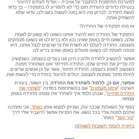
למערכת החיסונית להתגבר על אויביה – ועדיף לעתים להיזהר
בנטילת כדורים להורדת חום כדי לא להפריע לו בתפקידו – כך כדאי
לגשת לחרדה: לבדוק מה היא באה לעשות בשבילנו, וודאי שלא
להשתיק אותה.
אז מהו תפקידה של החרדה?
התפקיד של החרדה הוא להעיר אותנו כשאנו לא קשובים לאמת
שלנו, כשאנו חיים באופן שאינו נכון ולא בריא לנו או כשאנו מנותקים
מעצמנו. החרדה לעולם לא תשרת את מי שרוצים לנצל אותנו. היא
מנסה לאותת לנו כשאנו פועלים באופן שאינו בריא לנו.
אפשר להקשיב לחרדה ולהבין היכן אנו בוגדים בעצמנו. כשנקשיב
לה ונדייק את החיים שלנו, החרדה תתייתר ואנו נשתחרר ממנה.
כשנשוב לפגוע בעצמנו, החרדה תחזור. אשר על כן אנשים שרוצים
לחיות מתוך נאמנות לעצמם, יכולים להיעזר בחרדה כדי לעשות זאת.
אפשר, אם כן, ללמוד לשחרר את החרדה
, בין השאר, בעזרת
השיטה "
אימון מעמקים
" וגם בהשתתפות בסדנה "
לשחרר את
החרדה מחיינו
", שבהן נלמד איך לשחרר את עצמנו מחרדה באופן
עצמאי.
נוסף על השאלות שכבר עלו, ושניתן למצוא אותן
באתר
, אני מזמינה
אתכם לפנות אליי בכל נושא. את הפניות אפשר להעביר אליי דרך
"
צור קשר
" באתר.
בחזרה לעמוד תשובות לשאלות