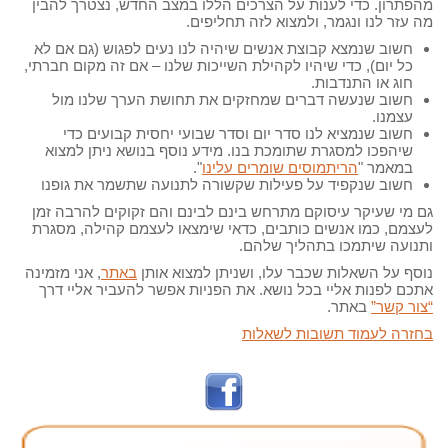
מהפתרון. כדי לענות על הצרכים הללו במצב החדש, נצטרך להבין
מה עזר לנו ונגמר, ולמצוא לזה תחליפים.
חשוב שנמצא קבוצת אנשים שיהיה לנו נעים לפגוש (גם אם לא
כל יום), כדי שיהיו לקהילת השייכות שלנו – אם זה מקום חברתי,
חוג או התנדבות.
חשוב שנעשה דברים שמחזקים את תחושת הערך שלנו מול
עצמנו.
חשוב שנמציא לנו סדר יום וסדר שבועי יחסית קבועים כדי
שיהפכו למסגרת שתומכת בנו. מידע נוסף בנושא ניתן למצוא
במאמר "
הריתמוסים שומרים עלינו
".
חשוב שנקפיד על פעילות שקשורה לתנועה שתשמר את גופנו
גם מי שעיקר עיסוקם מתרחש בינם לבינם והם זקוקים להרבה זמן
לעצמם, כמו אנשים כותבים, כדאי שימצאו לעצמם קהילה, מסגרת
ותנועה שיתמכו בתהליך שלהם.
נוסף על השאלות שכבר עלו, ושניתן למצוא אותן
באתר
, אני מזמינה
אתכם לפנות אליי בכל נושא. את הפניות אפשר להעביר אליי דרך
“צור קשר”
באתר.
בחזרה לעמוד תשובות לשאלות