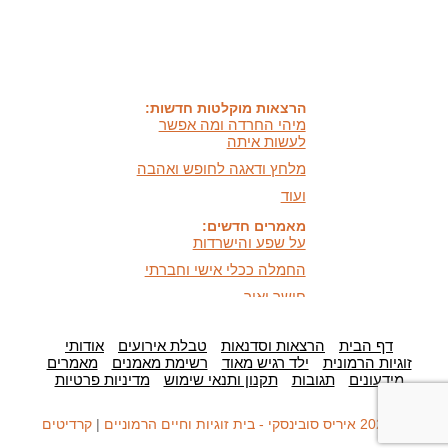
אתר חדש:
אתר חדש לשיטה זוגיות
הרמונית
בעברית
ובאנגלית
הרצאות מוקלטות חדשות:
מיהי החרדה ומה אפשר
לעשות איתה
מלחץ ודאגה לחופש ואהבה
ועוד
מאמרים חדשים:
על שפע והישרדות
החמלה ככלי אישי וחברתי
חושך ואור,
היכרות וכלים מעשיים
כלים לעזרה עצמית במצבי
לחץ ודאגה
דף הבית
הרצאות וסדנאות
טבלת אירועים
אודותי
זוגיות הרמונית
ילד רגיש מאוד
רשימת מאמנים
מאמרים
המידעון החדש:
מידעונים
תגובות
תקנון ותנאי שימוש
מדיניות פרטיות
מידעון סתיו 2025 - המסע
האישי שלנו
© 2026 איריס סובינסקי - בית זוגיות וחיים הרמוניים
|
קרדיטים
בתקשורת: