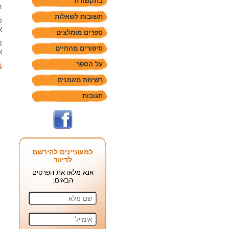
בתקשורת
ה
תשובות לשאלות
כ
א
ספרים מומלצים
נ
סיפורים מהחיים
א
על הספר
ב
רשימת מאמנים
תגובות
למעוניינים להירשם
לדיוור
אנא מלאו את הפרטים
הבאים: