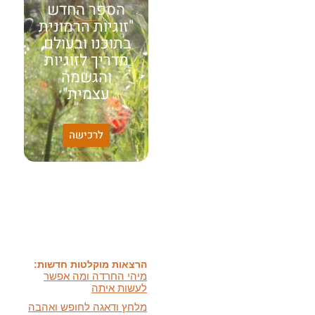
הספר החדש
"זוגיות הרמונית
בתוכנו ובעולם,
מדריך לזוגיות
והגשמה
עצמית"
לרכישה
האמונה שלי:
שונות היא שפע של אפשרויות,
עד שנותנים לה שם וקוראים
לה לקות.
אתר חדש:
אתר חדש לשיטה זוגיות
הרמונית
בעברית
ובאנגלית
הרצאות מוקלטות חדשות:
מיהי החרדה ומה אפשר
לעשות איתה
מלחץ ודאגה לחופש ואהבה
ועוד