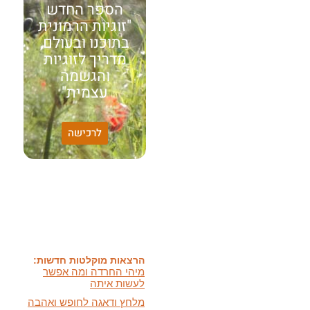
הספר החדש
"זוגיות הרמונית
בתוכנו ובעולם,
מדריך לזוגיות
והגשמה
עצמית"
לרכישה
האמונה שלי:
שונות היא שפע של אפשרויות,
עד שנותנים לה שם וקוראים
לה לקות.
אתר חדש:
אתר חדש לשיטה זוגיות
הרמונית
בעברית
ובאנגלית
הרצאות מוקלטות חדשות:
מיהי החרדה ומה אפשר
לעשות איתה
מלחץ ודאגה לחופש ואהבה
ועוד