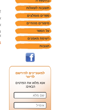
בתקשורת
תשובות לשאלות
2 מהחלקים הפנימיים שלנו אחראים לאיזון בין ה
ספרים מומלצים
א
סיפורים מהחיים
א
על הספר
נ
א
רשימת מאמנים
ב
תגובות
למעוניינים להירשם
לדיוור
אנא מלאו את הפרטים
הבאים: