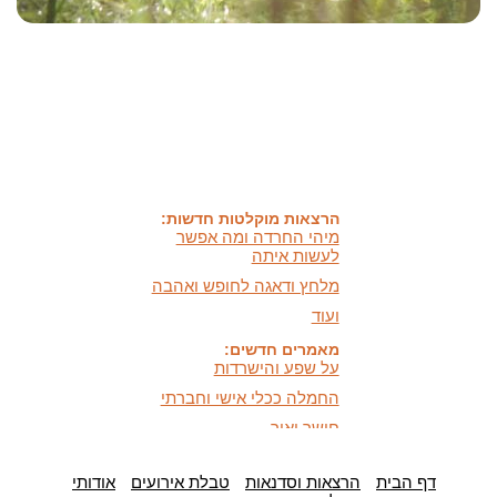
האמונה שלי:
שונות היא שפע של אפשרויות,
עד שנותנים לה שם וקוראים
לה לקות.
אתר חדש:
אתר חדש לשיטה זוגיות
הרמונית
בעברית
ובאנגלית
הרצאות מוקלטות חדשות:
מיהי החרדה ומה אפשר
לעשות איתה
מלחץ ודאגה לחופש ואהבה
ועוד
מאמרים חדשים:
על שפע והישרדות
החמלה ככלי אישי וחברתי
חושך ואור,
היכרות וכלים מעשיים
כלים לעזרה עצמית במצבי
דף הבית
לחץ ודאגה
הרצאות וסדנאות
טבלת אירועים
אודותי