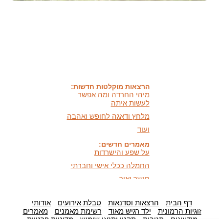
האמונה שלי:
שונות היא שפע של אפשרויות,
עד שנותנים לה שם וקוראים
לה לקות.
אתר חדש:
אתר חדש לשיטה זוגיות
הרמונית
בעברית
ובאנגלית
הרצאות מוקלטות חדשות:
מיהי החרדה ומה אפשר
לעשות איתה
מלחץ ודאגה לחופש ואהבה
ועוד
מאמרים חדשים:
על שפע והישרדות
החמלה ככלי אישי וחברתי
חושך ואור,
היכרות וכלים מעשיים
כלים לעזרה עצמית במצבי
לחץ ודאגה
דף הבית
הרצאות וסדנאות
טבלת אירועים
אודותי
זוגיות הרמונית
ילד רגיש מאוד
רשימת מאמנים
מאמרים
המידעון החדש: