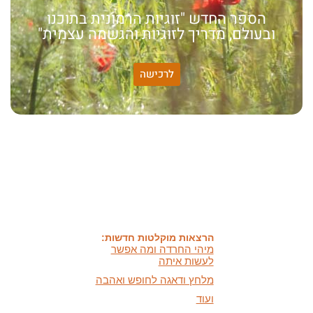
הספר החדש "זוגיות הרמונית בתוכנו
ובעולם, מדריך לזוגיות והגשמה עצמית"
לרכישה
האמונה שלי:
שונות היא שפע של אפשרויות,
עד שנותנים לה שם וקוראים
לה לקות.
אתר חדש:
אתר חדש לשיטה זוגיות
הרמונית
בעברית
ובאנגלית
הרצאות מוקלטות חדשות:
מיהי החרדה ומה אפשר
לעשות איתה
מלחץ ודאגה לחופש ואהבה
ועוד
מאמרים חדשים: