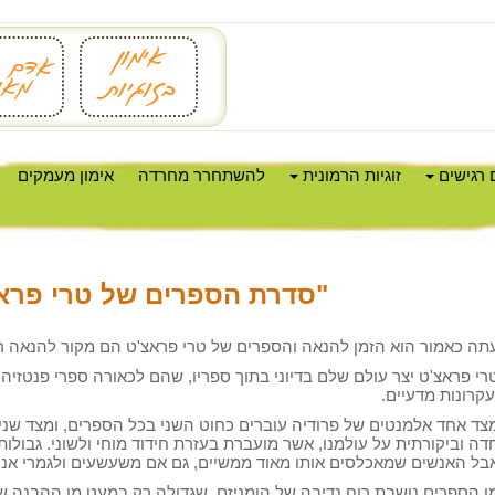
 רגישים
זוגיות הרמונית
להשתחרר מחרדה
אימון מעמקים
"סדרת הספרים של טרי פרא
תה כאמור הוא הזמן להנאה והספרים של טרי פראצ'ט הם מקור להנאה ר
רי פראצ'ט יצר עולם שלם בדיוני בתוך ספריו, שהם לכאורה ספרי פנטזיה,
עקרונות מדעיים.
צד אחד אלמנטים של פרודיה עוברים כחוט השני בכל הספרים, ומצד שני
דה וביקורתית על עולמנו, אשר מועברת בעזרת חידוד מוחי ולשוני. גבולות
בל האנשים שמאכלסים אותו מאוד ממשיים, גם אם משעשעים ולגמרי אנוש
ן הספרים נושבת רוח נדיבה של הומניזם, שגדולה רק במעט מן ההבנה ש