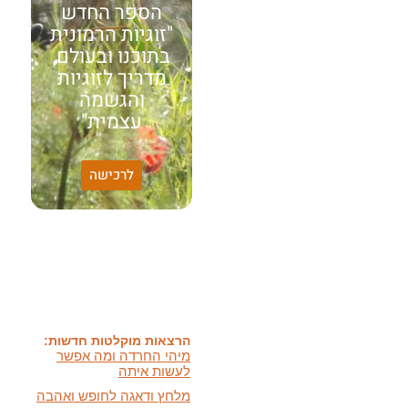
הספר החדש
"זוגיות הרמונית
בתוכנו ובעולם,
מדריך לזוגיות
והגשמה
עצמית"
לרכישה
האמונה שלי:
שונות היא שפע של אפשרויות,
עד שנותנים לה שם וקוראים
לה לקות.
אתר חדש:
אתר חדש לשיטה זוגיות
הרמונית
בעברית
ובאנגלית
הרצאות מוקלטות חדשות:
מיהי החרדה ומה אפשר
לעשות איתה
מלחץ ודאגה לחופש ואהבה
ועוד