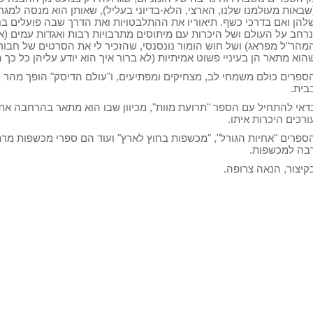
שבאות מעולמנו שלנו, הארצי, הלא-בדיוני בעליל), שאותן הוא מנסה למ
להן ואם בדרכי כשף. תיאוריו את ההתלבטויות ואת הדרך שבה פועלים בנ
נרחב על העולם ושל היכרות עם מיתוסים מתרבויות רבות ואגדות עמים (
מהר"ל מפראג) ושל חוש הומור נונסנסי, שהזכיר לי את הסרטים של חבורת
הוא מתאר הן בעיניי פשוט אמיתיות (לא ברור איך הוא יודע עליהן כל כך 
ספרים כולם משמחי לב, מצחיקים ומפתיעים, ו"עולם הדיסק" הופך מהר מ
בית.
דאי להתחיל עם הספר "תרועת מוות", מכיוון שבו הוא מתאר בהרחבה את
ורכים היכרות איתו.
ספרים "אחיות הגורל", "מכשפות בחוץ לארץ" ועוד הם ספרי מכשפות מר
בה למכשפות.
קיצור, הנאה צרופה.