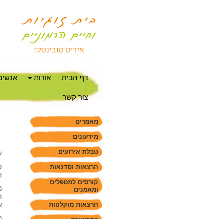
דף הבית
אודות
אנשים
צור קשר
מאמרים
מידעונים
טבלת אירועים
ע
ט
הרצאות וסדנאות
ו
קורסים למטפלים
מ
ומאמנים
ח
א
הרצאות מוקלטות
מ