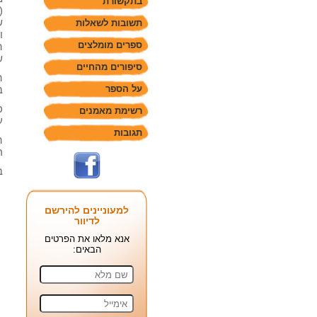
בתקשורת
(
ש
תשובות לשאלות
ו
ספרים מומלצים
ה
ש
סיפורים מהחיים
ה
על הספר
ב
כ
רשימת מאמנים
ע
תגובות
ה
ר
ב
למעוניינים להירשם
לדיוור
אנא מלאו את הפרטים
הבאים: