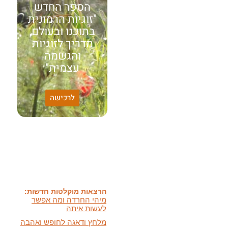
הספר החדש
"זוגיות הרמונית
בתוכנו ובעולם,
מדריך לזוגיות
והגשמה
עצמית"
לרכישה
האמונה שלי:
שונות היא שפע של אפשרויות,
עד שנותנים לה שם וקוראים
לה לקות.
אתר חדש:
אתר חדש לשיטה זוגיות
הרמונית
בעברית
ובאנגלית
הרצאות מוקלטות חדשות:
מיהי החרדה ומה אפשר
לעשות איתה
מלחץ ודאגה לחופש ואהבה
ועוד