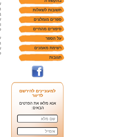
בתקשורת
ש
ה
תשובות לשאלות
ב
ש
ספרים מומלצים
ו
סיפורים מהחיים
ל
ע
על הספר
ה
רשימת מאמנים
ש
ל
תגובות
למעוניינים להירשם
לדיוור
אנא מלאו את הפרטים
הבאים: