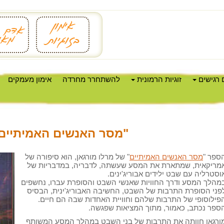
 רגישים
זוגיות הרמונית
להשתחרר מחרדה
אימון מעמקים
"מסר האנשים האמיתיים
ספר "
מסר האנשים האמיתיים
" של מרלו מורגאן, הוא סיפורה של
מריקאית, שמתארת את המסע שעשתה, לדבריה, במדבריות של
וסטרליה עם שבט ילידים אבוריג'ינים.
מהלך המסע ודרך החוויות שאנשי השבט והסופרת עברו, נחשפים
פני הסופרת התרבות של השבט, החשיבה האבוריג'ינית, הבסיס
פילוסופי של התרבות שלהם וחוויית האחדות שבה הם חיים.
ספר נכתב, כאמור, מתוך המציאות שפגשה.
ורגאן חוותה את התרבות של בני השבט במהלך המסע המשותף