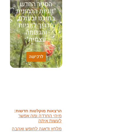
הספר החדש
"זוגיות הרמונית
בתוכנו ובעולם,
מדריך לזוגיות
והגשמה
עצמית"
לרכישה
האמונה שלי:
שונות היא שפע של אפשרויות,
עד שנותנים לה שם וקוראים
לה לקות.
אתר חדש:
אתר חדש לשיטה זוגיות
הרמונית
בעברית
ובאנגלית
הרצאות מוקלטות חדשות:
מיהי החרדה ומה אפשר
לעשות איתה
מלחץ ודאגה לחופש ואהבה
ועוד