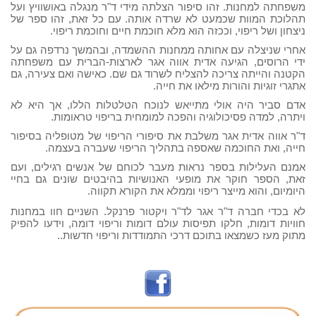
משפחתה למחנות. זהו סיפור הצלתה מידי ד"ר מנגלה באושוויץ ועל
תהלוכת המוות שכמעט לא שרדה אותה. עם כל זאת, זהו ספר של
ניצחון ושל ריפוי, וככזה הוא מלא חוכמת חיים וחוכמת ריפוי.
אחרי שניצלה עם אחותה ממחנות ההשמדה, ובהמשך נרדפה גם על
ידי הרוסים, הגיעה אדית אווה אגר לארצות-הברית עם משפחתה
הקטנה והייתה צריכה להצליח לשרוד גם שם. כאישה ואם צעירה, גם
אתגרי זוגיות והורות מילאו את חייה.
אדם סביר היה אולי מתייאש לנוכח הטלטלות הללו, אך היא לא
ויתרה, למדה פסיכולוגיה והפכה למומחית בריפוי טראומות.
ד"ר אווה אדית אגר משלבת את סיפורי הריפוי של מטופליה בסיפור
חייה, ואת החוכמה שאספה בתהליך הריפוי שעברה בעצמה.
אמנם העלילות בספר נראות מעבר לכוחם של אנשים רגילים, ועם
זאת, הספר חוקר את מופעי האנושיות בהיבטים שונים גם בחיי
היומיום, והוא מייצר ריפוי וממלא את הקורא תקווה.
לא בכדי חברה ד"ר אגר לד"ר ויקטור פרנקל. השניים חוו במחנות
חוויות דומות, חלקו תפיסות עולם דומות וריפוי דומה, וידעו להפיק
מתוק מעז כשמצאו בתוכם דרכי התמודדות וריפוי חדשות..