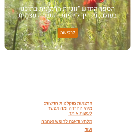
הספר החדש "זוגיות הרמונית בתוכנו
ובעולם, מדריך לזוגיות והגשמה עצמית"
לרכישה
האמונה שלי:
שונות היא שפע של אפשרויות,
עד שנותנים לה שם וקוראים
לה לקות.
אתר חדש:
אתר חדש לשיטה זוגיות
הרמונית
בעברית
ובאנגלית
הרצאות מוקלטות חדשות:
מיהי החרדה ומה אפשר
לעשות איתה
מלחץ ודאגה לחופש ואהבה
ועוד
מאמרים חדשים: