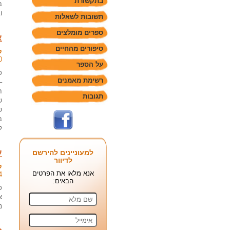
בתקשורת
ב
ו
תשובות לשאלות
ספרים מומלצים
א
סיפורים מהחיים
ק
0
על הספר
כ
רשימת מאמנים
–
ח
תגובות
ש
ש
ב
ל
ע
למעוניינים להירשם
לדיוור
ק
אנא מלאו את הפרטים
4
הבאים:
כ
צ
נ