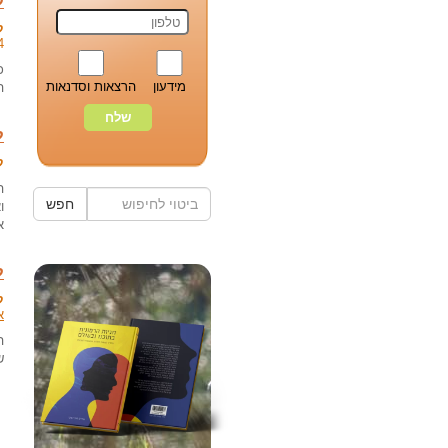
ל
ק
4
כ
מידעון
הרצאות וסדנאות
ה
ל
ק
ה
חפש
ו
א
ל
ק
א
ה
ש