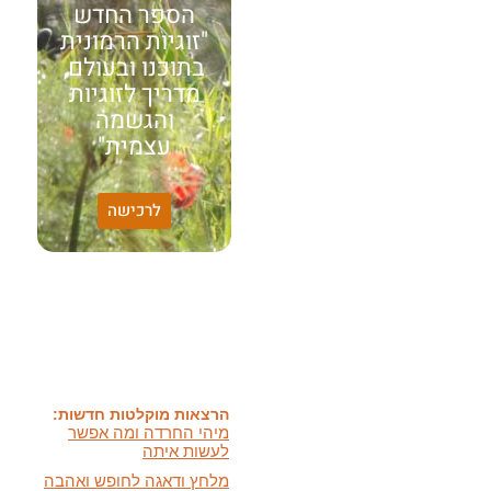
הספר החדש
"זוגיות הרמונית
בתוכנו ובעולם,
מדריך לזוגיות
והגשמה
עצמית"
לרכישה
האמונה שלי:
שונות היא שפע של אפשרויות,
עד שנותנים לה שם וקוראים
לה לקות.
אתר חדש:
אתר חדש לשיטה זוגיות
הרמונית
בעברית
ובאנגלית
הרצאות מוקלטות חדשות:
מיהי החרדה ומה אפשר
לעשות איתה
מלחץ ודאגה לחופש ואהבה
ועוד