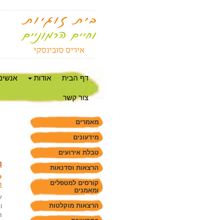
דף הבית
אודות
אנשים
צור קשר
מאמרים
מידעונים
טבלת אירועים
נ
הרצאות וסדנאות
ק
קורסים למטפלים
ס
ומאמנים
ע
הרצאות מוקלטות
ו
ח