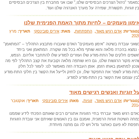
מאמר "ניהול הצרכים הבסיסיים שלנו," שבו אני מחברת בין הצרכים הבסיסיים
בין זוגיות, תקשורת, שמירה על מערך האנרגיה שלנו ועוד.
ימון מעמקים – לחיות מתוך האמת הפנימית שלנו
טגוריות:
אדם רגיש מאוד
,
התפתחות
, מאת:
איריס סובינסקי
תאריך:
מרץ
202
שאני עובדת בשיטה "אימון מעמקים" האדם שעבורו מתבצע התהליך – "המתאמן"
 נמצא בהכרה מלאה והוא שותף מלא בכל מה שקורה. המתאמן ואני ביחד
ושפים חלקים של התת-מודע שלו ועוזרים למודע שלו להתחבר אליהם. הנפש,
היא מקור הרגשות שלנו, גם היא שותפה מלאה וקובעת את קצב התהליך לפי מה
נכון למתאמן באותו הזמן. אופן העבודה הזה מאפשר לנו: לעזור לכל חלק
תת-מודע לשפר את התפקוד שלו, וכן לחזק ולייעל את הקשר בין חלקי התת-מודע
בין עצמם ואת הקשר בין התת-מודע למודע.
ל זוגיות ואנשים רגישים מאוד
טגוריות:
אדם רגיש מאוד
,
זוגיות
, מאת:
איריס סובינסקי
תאריך:
אוקטובר
201
אדם רגיש מאוד עברתי בחיי הזוגיות אתגרים רבים שאותם הפכתי לידע שממנו
מחה השיטת זוגיות הרמונית, ואמנם גם בין האנשים שאיתם אני עובדת הזוגיות
תפסת לא פעם כאתגר גדול ויש לה גם מתנה מיוחדת.