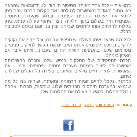
במציאות – לכל אחד מאיתנו הסיפור הייחודי לו. הדוגמאות שהבאנו
כאן מתוך האגדות מאפשרות לנו לחוש את הקלות הרבה שבה ניתן
לרפא את מערכת היחסים הפנימית. וברגע שמערכת היחסים
הפנימית חיה בשלום בתוך חלקיה ונוצר שיתוף פעולה פנימי, ניתן
בקלות להרחיב אותו ליחסים שבינינו ובין בני זוגנו ובינינו לסביבה
בכלל.
לכל מה שבאנו איתו לעולם יש תפקיד עבורנו, וכל מה שאנו זקוקים
לו קיים בתוכנו. לפעמים אנחנו מאבדים את הקשר לחלקים פנימיים
מסוימים שלנו, בהשפעת חוויות החיים שעברנו, ואיתו אובד גם
האיזון ביניהם.
הכרת התפקידים של החלקים בנפש שלנו והכרה בחשיבותם
יאפשרו לנו ליצור ביניהם מערכת יחסים שיתופית, ולנו – את
האפשרות לחיות חיים מלאים ומאוזנים בעזרת כל הכלים שנולדנו
איתם.
כמתנה, נקבל לחיינו זוגיות הרמונית ומאוזנת, שיהיה בה כל מה
שנמצא במערכת היחסים הפנימית שלנו: שותפות, חברות, אהבה
ויכולת לחלום ולהגשים בעולם את החלומות שלנו.
קטגוריות:
התפתחות
,
זוגיות
,
חברה ושינוי
,