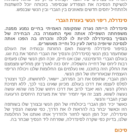
לנשיקת הנסיכה את הצפרדע שבסיפור. בזכותה יוכל להשתנות
ולהתחיל יחסים חדשים ומאוזנים בין הגברי ובין הנשי שבנפש.
סינדרלה, ריפוי הנשי בעזרת הגברי
סינדרלה הייתה נערה שמקומה האמיתי בחיים נמנע ממנה.
משפחתה השפילה אותה ואף התעמרה בה. הבחירה של
הנסיך בסינדרלה להיות לו לכלה והכרתו בה הפכו אותה
לנסיכה שיופיה נראה לעין כל וחייה מאושרים.
בסיפור סינדרלה מייצגות האם החורגת ובנותיה את העולם
שמתעמר בפן הנשי (סינדרלה) והנסיך את הגברי החסר את בת זוגו.
בעולם הגברי הדומיננטי, שבו אנו חיים, זוכה הפן הנשי שלנו פעמים
רבות ליחס של דחייה והשפלה. יחס כזה לאורך זמן מחליש ומצמצם
את החלק הזה בתוכנו, ואז נעלמים גם החלומות שלנו ויכולת הריפוי
העצמית שבאחריותו של הפן הנשי.
הפן הגברי, שתופס את רוב המרחב, יישאר, לתחושתו, לבד ויצטרך
לפלס לעצמו את דרכו בעולם. מכיוון שאינו בנוי לכך, ללא תמיכת
החלק הנשי, הוא יאבד לרוב את דרכו ויחוש שכל מה שהוא עושה
נעשה לשווא. מצב זה אף יחמיר יותר את מערכת היחסים הרעועה
שבין הגברי והנשי.
כאשר יכיר הפן הגברי ביכולותיו של הפן הנשי ובצורך שלו בשותפה
הזו וכאשר יבחר בה להראות לו את הדרך, כפי שעשה הנסיך של
סינדרלה, יוכל הפן הנשי לחזור ולהדריך אותו ואותנו אל החלומות
שלנו, בדיוק כפי שקרה לסינדרלה, שפרחה ליד הנסיך שבחר בה.
סיכום