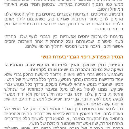
ממש כמו הנסיך והנסיכה באגדות, שבסופן תמיד מגיע האיחוד
המיוחל והטוב.
הבעיות, החיכוכים והצרימות שנוצרים ביחסים בין חלקי הנפש שלנו
נגרמים לרוב מתוך התרבות שגדלנו בה, כשהפנמנו לתוך אותם
חלקים התנהגויות שראינו בחוץ, ואלו יצרו אי-הבנה פנימית או נתק
בין הגברי והנשי.
כדוגמה למערכות יחסים אפשריות בין הגברי לנשי שלנו בחרתי
בשני סיפורים, שבעזרתם נוכל להתחקות אחר מערכות יחסים
אפשריות בין הגברי והנשי הפנימי ותהליך הריפוי שלהם.
הנסיך הצפרדע, ריפוי הגברי בעזרת הנשי
בסיפור, נסיך שכושף והפך לצפרדע מבקש עזרה מהנסיכה:
נשיקה של נסיכה וההכרה בו ישיבו אותו לקדמותו.
כשנפגוש בנפש גברי חלש ומאוים, מדובר למעשה בחלק גברי שלא
עמד בדרישות סביבתו (בתוך הנפש), בדרך כלל בדרישות של הנשי.
מכיוון שהגברי בנפש אחראי לעשייה בעולם, בדרך כלל נפגוש גברי
שביקשו ממנו לפעול בעולם מעל ומעבר לכוחותיו עד שנחלש
והתעייף. בדמיון שלנו ייראה גברי כזה חלש או עוין ולא יהיה אפשר
לבקש ממנו לעשות דבר. גברי כזה יופיע אצל אנשים יחד עם תחושת
עייפות קשה או אף תשישות.
כדי לרפא את היחסים בין הגברי והנשי באדם זה, על הנשי של
האדם להבין את המאמץ הנדרש לביצוע של דברים בחיים ולהפחית
בהתאם את הבקשות מהגברי, או למצוא דרך לעשות חלק מהדברים
בצורה אחרת, שזו אפשרות שטמונה ביכולת של הנשי.
הכרה כזו בצרכים של הגברי וקבלתו בדיוק כפי שהוא משולות