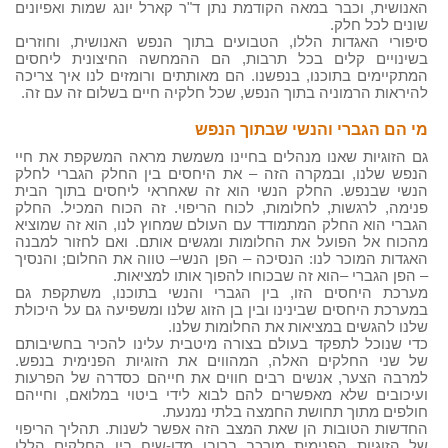
האנושית, וכבר במאה הקודמת נתן ד"ר קארל יונג שמות ואפיונים
שונים לכל חלק.
סיפורי האגדות הללו, הטבועים בתוך הנפש האנושית, וחוזרים
בשינויים קלים בכל תרבות, הם ההמחשה החיצונית ליחסים
המתקיימים בתוכנו, בנפשנו. הם מאותתים ורומזים לנו איך צריכה
להיראות הרמוניה בתוך הנפש, שכל חלקיה חיים בשלום זה עם זה.
מי הם הגברי והנשי שבתוך הנפש
גם הזוגיות שאנו מנהלים בחיינו משמשת מראה המשקפת את חיי
הנפש שלנו, ובמקרה הזה – את היחסים בין החלק הגברי לחלק
הנשי שבנפש. החלק הנשי הוא זה שאחראי ליחסים בתוך הבית
פנימה, לרגשות, לחלומות, לכוח הריפוי. זה הכוח המכיל. החלק
הגברי הוא החלק המתמודד עם העולם שמחוץ לנו, הוא זה שמוציא
מהכוח אל הפועל את החלומות ומגשים אותם. ואם לחזור למבנה
האגדות המוכר לנו: הנסיכה – הפן הנשי– טווה את החלום; והנסיך
– הפן הגברי –הוא זה שבכוחו להפוך אותו למציאות.
מערכת היחסים הזו, בין הגברי והנשי בתוכנו, משתקפת גם
במערכת היחסים שבינינו ובין בן הזוג שלנו ומשפיעה גם על היכולת
שלנו להגשים במציאות את החלומות שלנו.
כדי שנוכל לתפקד בעולם בצורה מיטבית עלינו להכיר בחשיבותם
של שני החלקים האלה, המהווים את הזוגיות הפנימית בנפש.
למרבה הצער, אנשים רבים חווים את חייהם כסדרה של הפרעות
ועיכובים שלא מאפשרים להם לבוא לידי ביטוי במלואם, וחייהם
חולפים מתוך תחושת החמצה בלתי נמנעת.
החדשות הטובות הן שאת המצב הזה אפשר לשנות. תהליך הריפוי
של הזוגיות הפנימית מורכב ברובו מדו-שיח בין החלקים הללו