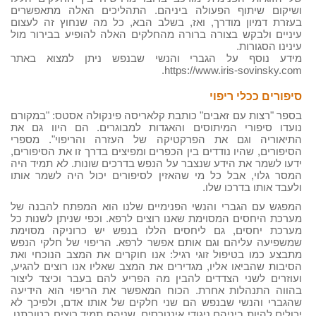
ושיקום שיתוף הפעולה ביניהם. התהליכים האלה מתאפשרים
בעזרת דמיון מודרך, ואז, בשלב הבא, כל מה שנחוץ זה לעצום
עיניים ולבקש בצורה ברורה מהחלקים האלה להופיע בבירור מול
עינינו הסגורות.
מידע נוסף על הגברי והנשי שבנפש ניתן למצוא באתר
https://www.iris-sovinsky.com.
סיפורים ככלי ריפוי
בספר "רצות עם זאבים" כותבת קלאריסה פינקולה אסטס: "במקורם
נועדו סיפורי המיתוסים והאגדות למבוגרים. הם היוו גם את
התיאוריה וגם את הפרקטיקה של העזרה והריפוי". מספרי
הסיפורים, שהיו נודדים בין הכפרים ומפיצים בדרך זו את הסיפורים,
ידעו לשמר את הידע שנצבר על הנפש בדרכים שונות. לא תמיד היה
המסר גלוי, אבל כל מי שהאזין לסיפורים יכול היה לשמר אותו
ולעבד אותו בדרכו שלו.
המפגש עם הגברי והנשי הפנימיים שלנו הוא המפתח להבנה של
מערכת היחסים המסוימת שאנו רוצים לרפא. וכפי שניתן לשנות כל
מערכת יחסים, גם ליחסים הללו בנפש יש כרוניקה מסוימת
שמשפיעה עליהם וגם אותם אפשר לרפא. הריפוי של חלקי הנפש
מתבצע כמו בטיפול זוגי רגיל: אנו חוקרים את המצב הנוכחי ואת
הסיבות שהביאו אליו, מגדירים את המצב שאליו אנו רוצים להגיע,
ועוזרים לשני הצדדים להבין מה הפריע להם בעבר וכיצד ליצור
בהווה התנהלות אחרת. הכוח המאפשר את הריפוי הוא הידיעה
שהגברי והנשי שבנפש הם שני חלקים של אותו אדם, ולפיכך לא
יכולים להיות ביניהם ניגודי אינטרסים, שניהם תמיד רוצים בטובתנו,