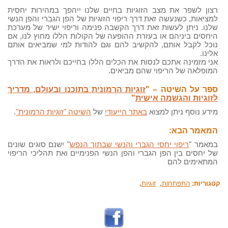
רצון לשפר את מצב הזוגיות בחיים שלנו ייהפך במהירות יחסית
למציאות, כשנעשה זאת דרך ריפוי הזוגיות של הפן הגברי והפן הנשי
שלנו. ניתן לעשות זאת דרך הקשבה פנימה וריפוי ישיר של מערכת
היחסים ביניהם או בעזרת ההופעה של הקולות הללו מחוץ לנו, אם
נוכל לקבל אותם, להקשיב להם וגם להודות למי שמביאים אותם
אלינו.
אני מזמינה אתכם לנסות את הכלים הללו בחייכם ולראות את הדרך
המופלאה של הריפוי שהם מביאים.
ספר על השיטה – "
זוגיות הרמונית בתוכנו ובעולם, מדריך
לזוגיות והגשמה אישית
"
מידע נוסף ניתן למצוא
באתר הייעודי
של
השיטה "זוגיות הרמונית"
.
המאמר הבא:
במאמר "
ריפוי יחסי הגברי והנשי שבתוך הנפש
" ישנם סוגים שונים
של יחסים בין הפן הגברי והפן הנשי הפנימיים ואת תהליכי הריפוי
המתאימים להם
קטגוריות:
התפתחות
,
זוגיות
,