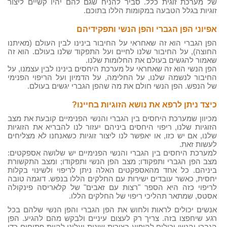
של מערכת זוגית כלל. סביר להניח שגם להם יהיו קשיים ליצור
זוגיות בגלל הטבעה במקומות הללו בתוכם.
אפיוני הפן הגברי והפן הנשי ותפקידיהם
הפן הגברי הוא זה שאחראי על החיבור בינינו לבין העולם (מאיתנו
החוצה), על החיבור שלנו לחיים ועל התפקוד שלנו בעולם. הוא זה
שאמור להגשים בעולם את החלומות שלנו.
הפן הנשי הוא זה שאחראי על מערכת היחסים בינינו לבין עצמנו, על
החיבור לנשמה שלנו, על החלימה, על הדמיון ועל הריפוי הפנימי
של הנפש. הפן הנשי חולם את מה שהפן הגברי יגשים בעולם.
כיצד ניתן לרפא את נושא הזוגיות בחיינו?
מכיוון שמערכת היחסים בין הגברי והנשי הפנימיים קובעת את מצב
הזוגיות שלנו, ריפוי היחסים ביניהם יעזור לנו להבריא את הזוגיות
שלנו, אם יש כזו, או יאפשר לנו ליצור זוגיות כשאנחנו לא מצליחים
לעשות זאת.
למערכת היחסים בין הגברי והנשי הפנימיים יש שלושה אספקטים:
מצב הפן הגברי ותפקודו; מצב הפן הנשי ותפקודו; ומצב התקשורת
ביניהם. כל אחד מהאספקטים האלה ניתן לריפוי ולשינוי בקלות
יחסית, כאשר עובדים ישירות עם החלקים הללו בנפש. דוגמה טובה
לריפוי כזה היא הספר "רצות עם זאבים" של קלאריסה פינקולה
אסטס, שמתאר תהליכי ריפוי של החלקים הללו.
אנשים יכולים לראות ולחוש את הפן הגברי והפן הנשי שלהם בכל
רגע שיחפצו בזה. צריך רק לעצום עיניים ולבקש מהם להגיע. הפן
הגברי והנשי יכולים להופיע בצורות שונות ועלינו להיות פתוחים כדי