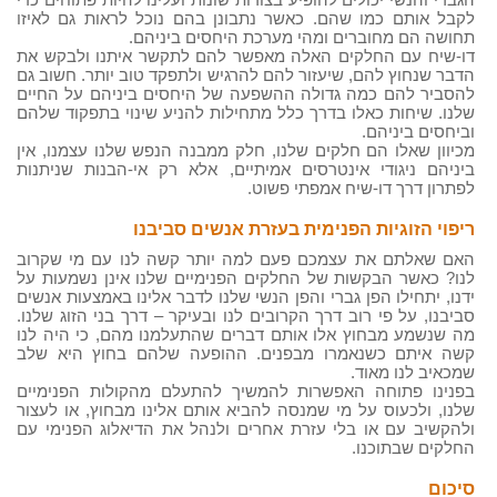
לקבל אותם כמו שהם. כאשר נתבונן בהם נוכל לראות גם לאיזו
תחושה הם מחוברים ומהי מערכת היחסים ביניהם.
דו-שיח עם החלקים האלה מאפשר להם לתקשר איתנו ולבקש את
הדבר שנחוץ להם, שיעזור להם להרגיש ולתפקד טוב יותר. חשוב גם
להסביר להם כמה גדולה ההשפעה של היחסים ביניהם על החיים
שלנו. שיחות כאלו בדרך כלל מתחילות להניע שינוי בתפקוד שלהם
וביחסים ביניהם.
מכיוון שאלו הם חלקים שלנו, חלק ממבנה הנפש שלנו עצמנו, אין
ביניהם ניגודי אינטרסים אמיתיים, אלא רק אי-הבנות שניתנות
לפתרון דרך דו-שיח אמפתי פשוט.
ריפוי הזוגיות הפנימית בעזרת אנשים סביבנו
האם שאלתם את עצמכם פעם למה יותר קשה לנו עם מי שקרוב
לנו? כאשר הבקשות של החלקים הפנימיים שלנו אינן נשמעות על
ידנו, יתחילו הפן גברי והפן הנשי שלנו לדבר אלינו באמצעות אנשים
סביבנו, על פי רוב דרך הקרובים לנו ובעיקר – דרך בני הזוג שלנו.
מה שנשמע מבחוץ אלו אותם דברים שהתעלמנו מהם, כי היה לנו
קשה איתם כשנאמרו מבפנים. ההופעה שלהם בחוץ היא שלב
שמכאיב לנו מאוד.
בפנינו פתוחה האפשרות להמשיך להתעלם מהקולות הפנימיים
שלנו, ולכעוס על מי שמנסה להביא אותם אלינו מבחוץ, או לעצור
ולהקשיב עם או בלי עזרת אחרים ולנהל את הדיאלוג הפנימי עם
החלקים שבתוכנו.
סיכום