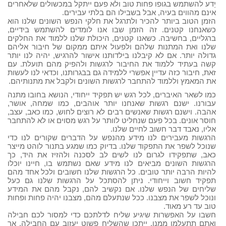
יֵדע להשתמש בגופו פחות טוב ולא פעם ייתקל במכשולים שלאחרים
אינם מהווים בעיה, אבל בשבילו הם בלתי עבירים.
הזמן הטוב ביותר להכיר ולתרגל את חלקי הנפש השונים שלנו הוא
כשאנחנו קטנים. זה הזמן שבו אנו לומדים להשתמש בידיים,
ברגליים, בחשיבה. כשאנו קטנים, היכולת שלנו ללמוד את החלקים
שלנו ואת המתנות שלהם ולפעול איתם ממקום של חיבור אליהם
גדולה יותר. אם לא קיבלנו בילדותנו אישור להרגיש, יהיה לנו יותר
קשה בעתיד ללמוד את החיבור לרגשות ולהפיק מהם תועלת. עם
זאת, חיבור כזה עדיין אפשרי ללמידה גם בבגרותנו, וכדאי לנו לעשות
את המאמץ וללמוד להתחבר לרגשות השונים ולקבל את מתנותיהם.
כמו לשאר האיברים, לכל רגש יש תפקיד ייחודי, הנושא בחובו מתנה
עבורנו. ישנם רגשות שאנחנו יותר אוהבים, כמו שמחה, אושר,
אהבה. וישנם רגשות שאנשים רבים לא רוצים לחוש, כמו כאב, עצב,
חוסר אונים. בכל פעם שנחליט לוותר על רגש מסוים או לא להתחבר
אליו, נאבד דבר חשוב לחיים שלנו.
הרגשות מעבירים לנו מידע מהנפש על הדברים שקורים לנו כדי
שנוכל לשפר את התפקוד שלנו. בדיוק כמו שמגע בתנור לוהט מייצר
כאב, שתפקידו לגרום לנו לשים לב לסכנה ולהזיז את היד, כך
הרגשות השונים מביאים לנו מידע שאם נשתמש בו, חיינו יוכלו
להיות הרבה יותר טובים. כל הרגשות שלנו חשובים ולכל אחד מהם
תפקיד חשוב וייחודי. ניתן להסתכל על הרגשות שלנו גם כעל
שליחים של הנפש שלנו. אם נקשיב להם, נקבל מהם את המידע
ונוכל לשפר את מצבנו. ככל שנתעלם מהם, מצבנו יהיה פחות ופחות
טוב עד רע מאוד.
חשבו על האפשרות שיגיע שליח לדלתכם כדי למסור לכם חבילה
ואתם תתעלמו ממנו. ייתכן שהשליח פשוט יעזוב עם החבילה. אך