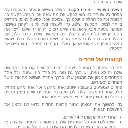
שנרגיש איתו נוח.
השלב השישי – יצירת בקשה
. בשלב השישי והאחרון בעבודה עם
הפחד כל שנותר לנו הוא לבקש את מה שאנו אכן רוצים. בקשה כזו
מכוונת את כל החלקים שלנו כך, שכולם יוכלו לפעול באופן המדויק
ביותר למילוי הבקשה שלנו. כדי לעשות זאת עלינו לקחת נשימה
עמוקה נוספת ולבקש את מה שאנו רוצים. זו הדרך שלנו לייצר את
הסנכרון של כל החלקים שלנו עם הבקשה שלנו. בדרך כלל, אם
בשלב הזה ננסה להרגיש את הפחד שאיתו אנו התחלנו נגלה שהוא
נחלש באופן משמעותי או אף נעלם. מבחינת הפחד – הוא סיים את
תפקידו.
קבוצות של פחדים
מתברר שפחדים מגיעים פעמים רבות בקבוצות. גם אם בתחושה
שלנו זה לא נעים, יש בכך גם טוב. כל פחד הינו שונה, וכל אחד
מהפחדים מכוון את המצפן שלנו בדרך אחרת, שמשלימה את זו של
הפחדים האחרים.
פחדים שמגיעים בקבוצה שונים אחד מהשני וכל אחד מהם מחזיק
חלק אחר מהמצפן שלנו, לכן מקבוצת הפחדים שלנו בזמן מסוים
נוכל לבנות מצפן יותר מדויק מאשר מפחד אחד.
כדי לחשוף את המצפן מתוך קבוצת פחדים כדאי לנו לבצע את
הפעולות הבאות:
קחו דף וחלקו אותו ל-4 לאורכו.
רשמו לכם את כל הפחדים שלכם בעמודה הימנית שנוצרה מן
החלוקה הזו. השתדלו להיות מדויקים בניסוח של הפחדים.