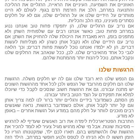
האוזניים את השמיעה, העיניים את הראייה, הרגליים את ההליכה
והתנועה במרחב, הלב את הזרמת הדם בגוף. לעולם לא היינו
מוותרים על הידיים שלנו או על הרגליים שלנו, וגם לא על חלקים
נסתרים מעינינו, כמו הלב והכליות.
אם נריב עם הרגליים שלנו, הן יתפקדו פחות טוב ואנחנו ננוע
במרחב פחות טוב; כאשר אנחנו רבים עם שלפוחית השתן ולא
מתפנים בזמן, היא מאבדת את היכולת שלה להחזיק את השתן; אם
נריב עם הידיים שלנו ולא נקבל אותן כשהן לא מצליחות לעשות
דברים, הן לא ילמדו ואנחנו נוכל לעשות פחות דברים; וכך הלאה
לגבי כל אחד מהאיברים שלנו. לכן, ככל שנאהב את החלקים שלנו
ונקבל אותם, נוכל ליהנות יותר מהמתנות שלהם.
הרגשות שלנו
גם הנפש שלנו היא רובד שלנו וגם לה יש חלקים משלה. הרגשות
שלנו הם חלקים מהרובד של הנפש ולכן לכל אחד מהרגשות השונים
יש מתנה עבורנו. גם את הרגשות חשוב שנסכים לקבל כדי שיוכלו
למלא את תפקידם על הצד הטוב ביותר עבורנו.
מן הסתם, כשמדובר בידיים ורגליים יותר ברור לנו למה צריך אותן
וגם קל יותר לקבל אותן. אולם כשמדובר ברגשות, נראה שאנשים
רבים מוכנים לוותר על חלק מהם במודע ועל רגשות אחרים – באופן
לא מודע.
התרבות הפטריארכלית לימדה את רוב האנשים שעדיף לא להרגיש
– מסיבות שונות. אבל מי שלא מרגיש מגיל צעיר לא לומד להכיר את
הרגשות שלו ולהשתמש בהם. תארו לכם ילד, שמקטנותו הוריו כל
הזמן חששו לו ולא הניחו לו לטפס ולנוע חופשי במרחב. הילד הזה