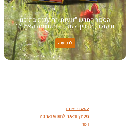
הספר החדש "זוגיות הרמונית בתוכנו
ובעולם, מדריך לזוגיות והגשמה עצמית"
לרכישה
האמונה שלי:
שונות היא שפע של אפשרויות,
עד שנותנים לה שם וקוראים
לה לקות.
אתר חדש:
אתר חדש לשיטה זוגיות
הרמונית
בעברית
ובאנגלית
הרצאות מוקלטות חדשות:
מיהי החרדה ומה אפשר
לעשות איתה
מלחץ ודאגה לחופש ואהבה
ועוד
מאמרים חדשים:
על שפע והישרדות