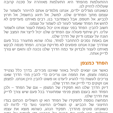
ההתעלמות מהפחד היא התעלמות מאזהרה על סכנה קרובה
שעלולה להזיק לנו.
כשאנחנו מגדלים ילדים, אנחנו מלמדים אותם להיזהר ולשמור על
עצמם מתוך הפחדים שלנו. למשל, אל תיגע בחשמל, אל תרוץ
לכביש, אל תטפס, אבל כשמדובר בנו, רבים מאיתנו מעדיפים לא
לחוש את הפחד שאמור לעזור לנו לשמור על עצמנו.
חשוב להבין: הפחד בפני עצמו אינו יכול באמת לעצור אותנו ולשמור
עלינו. רק שיתוף פעולה עם הפחדים שלנו יכול לייצר את המצב של
הגנה על עצמנו ודיוק של הדרך שלנו.
אם באמת נסכים להתחבר לפחד, נגלה שהוא מתעורר בכל פעם
שהדרך שבה אנחנו פוסעים לא מדויקת עבורנו. הפחד מנסה לבקש
מאיתנו לעצור ולבדוק עד כמה הדרך שלנו נכונה לנו והאם יש צורך
לדייק אותה.
הפחד כמצפן
כאשר אנו יוצאים לטיול באזור שאיננו מכירים, בדרך כלל נצטייד
במפה ומצפן. את המפה אנו צריכים כדי להבין מהי הדרך שאנו
צריכים לעשות כדי להגיע ליעדנו או פשוט להבין היכן אנחנו. למצפן
אנו זקוקים כדי לדייק את הדרך שלנו.
דיוק הדרך שלנו הוא תפקידו של המצפן – וגם של הפחד – ולכן
הפחד הוא בעצם מצפן פנימי שמתעורר בכל פעם שיש צורך לדייק
את הדרך שלנו.
המחשה נוספת לתפקידו של הפחד הוא קו השוליים הכתום בצדו
החיצוני של הכביש. קו השוליים החיצוני נועד כדי לדווח לנו
כשאנחנו סוטים מהדרך. תפקיד הנהג, כשהוא מוצא את עצמו