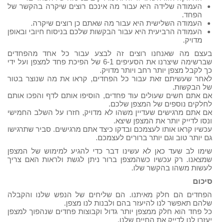
העמודה שלידה היא עבור מה אינכם רוצים שיקרה בהקשר של
הפחד.
העמודה השלישית היא עבור מה שאתם כן רוצים שיקרה.
העמודה הרביעית היא עבור הבקשות שלכם בניסוח חיובי ובאופן
מדויק.
בעצם מה שאנחנו רוצים זה לבצע עבור כל אחד מהפחדים
שברשימה שיצרנו את הסעיפים 6-1 של הפיכת פחד למצפן ועל ידי
כך לקבל מצפן יותר רחב ויותר מדויק.
לאחר שעשיתם זאת עבור כל הפחדים, קראו את מה שנוצר בטור
של הבקשות.
אם אתם חשים שעולים עוד פחדים, הוסיפו אותם לדף והפכו אותם
לחלקים נוספים של המצפן שלכם.
אם אתם מרגישים שעדיין משהו לא מדויק, חזרו על השלב החמישי
ונסו לדייק יותר את המצפן שיצא.
עכשיו קראו אותו לעצמכם ובדקו כיצד אתם מרגישים. סביר שתרגישו
גם יותר טוב וגם יותר ברורים לעצמכם.
שימו לב שעד כאן לא עשינו דבר כדי להגיע למימוש של המצפן
שמצאנו. רק עכשיו כשהמצפן ברור ניתן לגשת ולראות האם צריך
לעשות משהו בהקשר שלו.
סיכום
הפחדים הם חלק מאיתנו. הם שליחים של הנפש שלנו והקבלה
שלהם תאפשר לנו להיעזר בהם ולבנות לנו מצפן.
כל פחד הוא חלק ממצפן יותר גדול וקבוצות פחדים שנהפוך למצפן
יעזרו לנו לדייק את החיים שלנו.