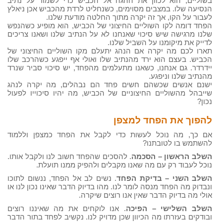
בשוליים, הוא לכוון את ההגה אל הכביש כדי לשמור על נתיב
הנסיעה שלו. במצבים מסוימים, כשנחליט לרדת מהכביש אכן ניאלץ
לעבור על הקו, אך זה יקרה מתוך החלטה מודעת שלנו.
הפחד דומה לקו השוליים החיצוני של הכביש, הוא מופיע כשהנפש
שלנו מרגישה שיש סיכוי שאנחנו לא על הנתיב שלנו ושאנו צריכים
לדייק את מיקומנו על השביל שלנו.
תארו לכם מה יקרה אם הנהג יתעלם מקו השוליים החיצוני של
הכביש. בעצם הוא ירד מהנתיב שלו ואולי אף ייפגע כשהרכב שלו
יידרדר. גם אנחנו, כשאנו מתעלמים מהפחד, יש סיכוי סביר שנרד
מהנתיב שלנו וניפגע.
ישנם אנשים שכשהם חשים פחד הם נבהלים, מה יקרה לנהג
שייבהל מהשוליים החיצוניים של הכביש, מה יהיו סיכוייו לפעול
נכון?
להפוך את הפחד למצפן
אם כך, מה נוכל לעשות כדי לקבל את הפחד כמצפן וללמוד
להשתמש בו לטובתנו?
השלב הראשון – הסכמה
. להסכים שהפחד חשוב לנו ולקבל אותו.
נוכל לעבוד רק עם מה שאנו מקבלים ולהפיק ממנו תועלת.
השלב השני – בדיקת הפחד
. נשים לב אל הפחד, ננשום לתוכו
ונבדוק מה הפחד מנסה לומר לנו. מהו בדיוק הדבר שאינו נכון לנו או
אולי מה בדיוק הדבר שאין אנו רוצים שיקרה.
השלב השלישי – הפיכה
. אנו לוקחים את מה שאיננו רוצים
ובודקים בעזרתו מה הכיוון שכן מדויק לנו. נקשיב לפחד בתור הדבר