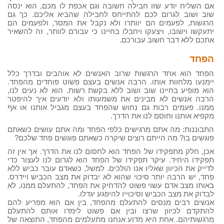
אם השליח יודע שזו חבילה חשובה וגם אכפת לו מכם, הוא ינסה
שוב ושוב לגרום לכם להתייחס לחבילה שהביא אליכם. כך גם
הרגשות, לפעמים הם יוותרו ולא נקבל את המסר, ולפעמים הם
יתעקשו וישובו, ויצעקו ויחבלו בחיינו כי עבורם לוותר, זה להשאיר
אתכם ללא דבר חשוב עבורכם.
הפחד
הפחד הוא אחד הרגשות שרוב האנשים לא אוהבים ובדרך כלל
יימנעו מלחוות אותו. הרבה אנשים בעצם פשוט פוחדים מהפחד.
הוא מופיע בחיינו שוב ושוב ללא בקשת רשות. הוא לא נעים לנו,
הרבה אנשים לא מבינים את משמעותו ולא יודעים איך להיפטר
ממנו. פעמים רבות גם נחוש שהפחד בעצם מגביל אותנו או אף
מקפיא אותנו וחוסם לנו את הדרך.
התבוננות: מה אתם מרגישים כלפי הפחד ומה אתם עושים כשאתם
פוגשים בו? מה הייתם רוצים שיקרה כשאתם פוגשים פחד שלכם?
אכן, חלק מתפקידו של הפחד הוא לחסום לנו את הדרך. אך אין זה
תפקידו היחיד. עיקר תפקידו של הפחד הוא לגרום לנו לעצור כדי
לדייק את הכיוון שאליו אנו הולכים. למשל, כשאדם עובר כביש ללא
פחד, יש הרבה יותר סיכוי שהוא לא יבדוק את מצב הכביש ויידרס.
באותו מצב אדם עשוי פשוט להדחיק את הפחד, להתעלם ממנו, לא
לבדוק את מצב הכביש וסיכוייו להיפגע יגדלו.
אנשים רבים מנסים להתעלם מהפחד, בין אם הוא מפריע להם
להתקדם לכיוון שרצו ובין אם פשוט לימדו אותם להתעלם
מרגשותיהם. אחת היא מדוע אנחנו מתעלמים מהפחד, התוצאה של