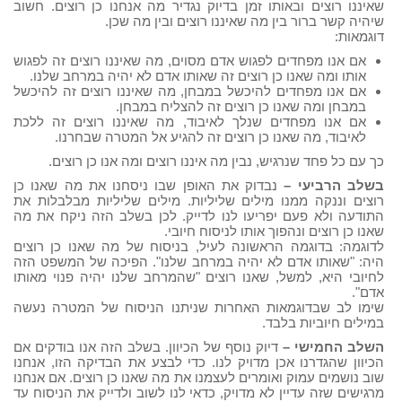
שאיננו רוצים ובאותו זמן בדיוק נגדיר מה אנחנו כן רוצים. חשוב
שיהיה קשר ברור בין מה שאיננו רוצים ובין מה שכן.
דוגמאות:
אם אנו מפחדים לפגוש אדם מסוים, מה שאיננו רוצים זה לפגוש
אותו ומה שאנו כן רוצים זה שאותו אדם לא יהיה במרחב שלנו.
אם אנו מפחדים להיכשל במבחן, מה שאיננו רוצים זה להיכשל
במבחן ומה שאנו כן רוצים זה להצליח במבחן.
אם אנו מפחדים שנלך לאיבוד, מה שאיננו רוצים זה ללכת
לאיבוד, מה שאנו כן רוצים זה להגיע אל המטרה שבחרנו.
כך עם כל פחד שנרגיש, נבין מה איננו רוצים ומה אנו כן רוצים.
בשלב הרביעי –
נבדוק את האופן שבו ניסחנו את מה שאנו כן
רוצים וננקה ממנו מילים שליליות. מילים שליליות מבלבלות את
התודעה ולא פעם יפריעו לנו לדייק. לכן בשלב הזה ניקח את מה
שאנו כן רוצים ונהפוך אותו לניסוח חיובי.
לדוגמה: בדוגמה הראשונה לעיל, בניסוח של מה שאנו כן רוצים
היה: "שאותו אדם לא יהיה במרחב שלנו". הפיכה של המשפט הזה
לחיובי היא, למשל, שאנו רוצים "שהמרחב שלנו יהיה פנוי מאותו
אדם".
שימו לב שבדוגמאות האחרות שניתנו הניסוח של המטרה נעשה
במילים חיוביות בלבד.
השלב החמישי –
דיוק נוסף של הכיוון. בשלב הזה אנו בודקים אם
הכיוון שהגדרנו אכן מדויק לנו. כדי לבצע את הבדיקה הזו, אנחנו
שוב נושמים עמוק ואומרים לעצמנו את מה שאנו כן רוצים. אם אנחנו
מרגישים שזה עדיין לא מדויק, כדאי לנו לשוב ולדייק את הניסוח עד