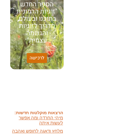
הספר החדש
"זוגיות הרמונית
בתוכנו ובעולם,
מדריך לזוגיות
והגשמה
עצמית"
לרכישה
האמונה שלי:
שונות היא שפע של אפשרויות,
עד שנותנים לה שם וקוראים
לה לקות.
אתר חדש:
אתר חדש לשיטה זוגיות
הרמונית
בעברית
ובאנגלית
הרצאות מוקלטות חדשות:
מיהי החרדה ומה אפשר
לעשות איתה
מלחץ ודאגה לחופש ואהבה
ועוד