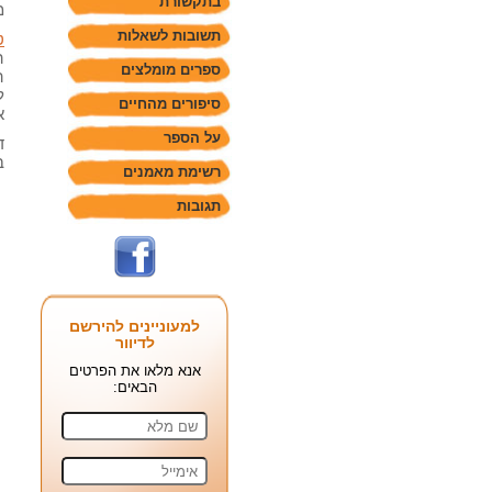
בתקשורת
מ
תשובות לשאלות
ט
ה
ספרים מומלצים
ה
ל
סיפורים מהחיים
א
על הספר
ד
ב
רשימת מאמנים
תגובות
למעוניינים להירשם
לדיוור
אנא מלאו את הפרטים
הבאים: