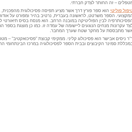
טפלים – זה החותר לצדק חברתי.
יפול פוליטי
הוא ספר פורץ דרך אשר מציע תפיסה פסיכולוגית מהפכנית, 
מקצועי. הספר משרטט, לראשונה בעברית, נרטיב בהיר ומפורט על אודות 
פסיכותרפיה לבין הפוליטיקה במובנה הרחב. הוא מנסח בסיס תיאורטי לע
צד עקרונות מנחים הנוגעים ליישומה של עמדה זו. כמו כן מוצגת בספר ה
שר מתבססת על מחקר שטח שערך המחבר.
"ר ניסים אבישר הוא פסיכולוג קליני. ממקימי קבוצת "פסיכואקטיב" – מטפ
מכללת סמינר הקיבוצים ובבית הספר לפסיכולוגיה במרכז הבינתחומי הרצ