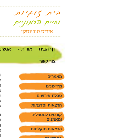
דף הבית
אודות
אנשים
צור קשר
פ
מאמרים
ג
ח
מידעונים
כ
ת
טבלת אירועים
ע
הרצאות וסדנאות
ע
ה
קורסים למטפלים
ומאמנים
נ
ה
הרצאות מוקלטות
מ
ו