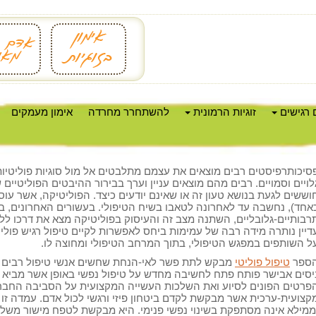
 רגישים
זוגיות הרמונית
להשתחרר מחרדה
אימון מעמקים
סיכותרפיסטים רבים מוצאים את עצמם מתלבטים אל מול סוגיות פוליטיות
לויים וסמויים. רבים מהם מוצאים עניין וערך בבירור ההיבטים הפוליטיים
וששים לגעת בנושא טעון זה או שאינם יודעים כיצד. הפוליטיקה, אשר עו
אחד), נחשבה עד לאחרונה לטאבו בשיח הטיפולי. בעשורים האחרונים, בע
רבותיים-גלובליים, השתנה מצב זה והעיסוק בפוליטיקה מצא את דרכו ללב
דיין נותרה מידה רבה של עמימות ביחס לאפשרות לקיים טיפול רגיש פולי
ל השותפים במפגש הטיפולי, בתוך המרחב הטיפולי ומחוצה לו.
ספר
טיפול פוליטי
מבקש לתת פשר לאי-הנחת שחשים אנשי טיפול רבים א
יסים אבישר פותח פתח לחשיבה מחדש על טיפול נפשי באופן אשר מביא 
פרטים הפונים לסיוע ואת השלכות העשייה המקצועית על הסביבה החבר
קצועית-ערכית אשר מבקשת לקדם ביטחון פיזי ורגשי לכול אדם. עמדה זו
ממילא אינה מסתפקת בשינוי נפשי פנימי. היא מבקשת לטפח מישור משלי