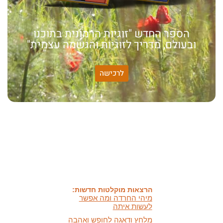
הספר החדש "זוגיות הרמונית בתוכנו
ובעולם, מדריך לזוגיות והגשמה עצמית"
לרכישה
האמונה שלי:
שונות היא שפע של אפשרויות,
עד שנותנים לה שם וקוראים
לה לקות.
אתר חדש:
אתר חדש לשיטה זוגיות
הרמונית
בעברית
ובאנגלית
הרצאות מוקלטות חדשות:
מיהי החרדה ומה אפשר
לעשות איתה
מלחץ ודאגה לחופש ואהבה