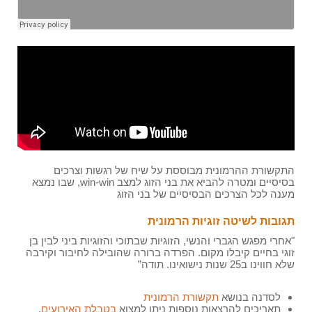
התקשורת ההרמונית מבוססת על שיח של רגשות וצרכים
בסיסיים ומטרה להביא את בני הזוג למצב win-win, שבו נמצא
מענה לכל הצרכים הבסיסיים של בני הזוג
תגובות לשיטה זוגיות הרמונית
"אחרי מפגש הגברי והנשי, הזוגיות שבתוכי והזוגיות ביני לבין בן
זוגי בחיים קיבלו מקום. הפרדה ברורה שהובילה לחיבור וקירבה
שלא חווינו ב25 שנות נישואינו. תודה”
לסדנה בנושא
תקשורת הרמונית
תאריכים להרצאות נוספות ניתן למצוא
בטבלת האירועים
.