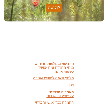
לרכישה
האמונה שלי:
שונות היא שפע של אפשרויות,
עד שנותנים לה שם וקוראים
לה לקות.
אתר חדש:
אתר חדש לשיטה זוגיות
הרמונית
בעברית
ובאנגלית
הרצאות מוקלטות חדשות:
מיהי החרדה ומה אפשר
לעשות איתה
מלחץ ודאגה לחופש ואהבה
ועוד
מאמרים חדשים:
על שפע והישרדות
החמלה ככלי אישי וחברתי
חושך ואור,