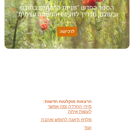
הספר החדש "זוגיות הרמונית בתוכנו
ובעולם, מדריך לזוגיות והגשמה עצמית"
לרכישה
האמונה שלי:
שונות היא שפע של אפשרויות,
עד שנותנים לה שם וקוראים
לה לקות.
אתר חדש:
אתר חדש לשיטה זוגיות
הרמונית
בעברית
ובאנגלית
הרצאות מוקלטות חדשות:
מיהי החרדה ומה אפשר
לעשות איתה
מלחץ ודאגה לחופש ואהבה
ועוד
מאמרים חדשים: