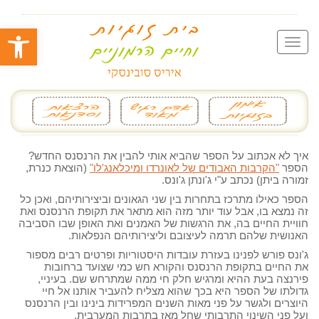
פתח סרגל
איך לא אכתוב על הספר שהביא אותי להבין את הרנסנס החדש?
הספר
"הקרבות האבודים של לאונרדו ומיכלאנג'לו"
(הוצאת כנרת,
זמורה ביתן) נכתב ע"י ג'ונתן ג'ונס.
הספר כאילו מתרכז בתחרות בין שני הגאונים וביצירותיהם, ואכן כל
זה נמצא בו, אבל עוד יותר מזה הוא מתאר את תקופת הרנסנס ואת
חוויית החיים בה, את הרגשות של האמנים ואת האופן שבו הסביבה
האנושית שלהם תרמה לעיצובם וליצירותיהם הנפלאות.
ג'ונס פורש לפנינו בעזרת עובדות היסטוריות ופרטים רבים מספור
את החיים בתקופת הרנסנס והקורא חש כמי שצועד ברחובות
פירנצה בעת ההיא ומרגיש חלק חי ממה שמתרחש שם. בעיניי,
גדולתו של הספר היא בכך שהוא מצליח להעביר אותנו אל חיי
היוצרים ולגשר על פני מאות השנים המפרידות בינינו ובין הרנסנס
ועל פני השינוי התרבותי שחל מאז בתרבות המערבית.